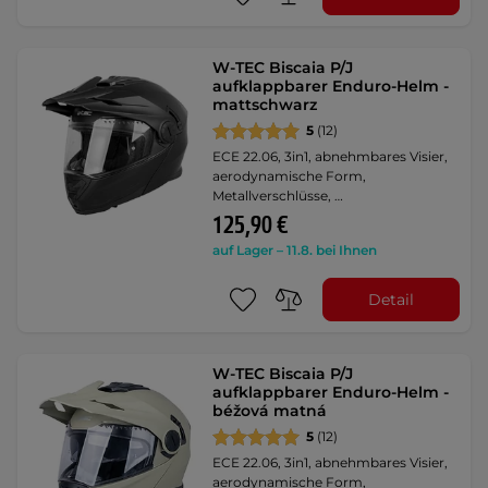
W-TEC Biscaia P/J
aufklappbarer Enduro-Helm -
mattschwarz
5
(12)
ECE 22.06, 3in1, abnehmbares Visier,
aerodynamische Form,
Metallverschlüsse, …
125,90 €
auf Lager – 11.8. bei Ihnen
Detail
W-TEC Biscaia P/J
aufklappbarer Enduro-Helm -
béžová matná
5
(12)
ECE 22.06, 3in1, abnehmbares Visier,
aerodynamische Form,