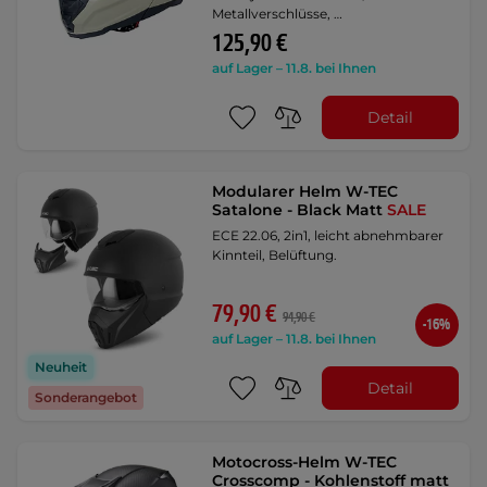
Metallverschlüsse, …
125,90 €
auf Lager – 11.8. bei Ihnen
Detail
Modularer Helm W-TEC
Satalone - Black Matt
SALE
ECE 22.06, 2in1, leicht abnehmbarer
Kinnteil, Belüftung.
79,90 €
94,90 €
-16%
auf Lager – 11.8. bei Ihnen
Neuheit
Detail
Sonderangebot
Motocross-Helm W-TEC
Crosscomp - Kohlenstoff matt