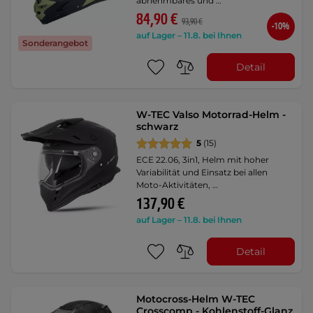
abnehmbares und …
84,90 €
93,90 €
-10%
auf Lager – 11.8. bei Ihnen
Sonderangebot
Detail
W-TEC Valso Motorrad-Helm -
schwarz
5
(15)
ECE 22.06, 3in1, Helm mit hoher
Variabilität und Einsatz bei allen
Moto-Aktivitäten, …
137,90 €
auf Lager – 11.8. bei Ihnen
Detail
Motocross-Helm W-TEC
Crosscomp - Kohlenstoff-Glanz