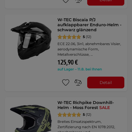
W-TEC Biscaia P/J
aufklappbarer Enduro-Helm -
schwarz glänzend
5
(12)
ECE 22.06, 3in1, abnehmbares Visier,
aerodynamische Form,
Metallverschlüsse, …
125,90 €
auf Lager – 11.8. bei Ihnen
Detail
W-TEC Richpike Downhill-
Helm - Moss Forest
SALE
5
(12)
Breites Einsatzspektrum,
Zertifizierung nach EN 1078:2012,