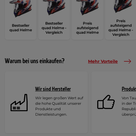
Preis
Bestseller
Preis
Bestseller
aufsteigend
quad Helme -
aufsteigend
quad Helme
quad Helme -
Vergleich
quad Helme
Vergleich
Warum bei uns einkaufen?
Mehr Vorteile
Wir sind Hersteller
Produk
Wir legen großen Wert auf
Von Ta
die hohe Qualität unserer
in der 
Produkte und
Republi
Dienstleistungen.
überprü