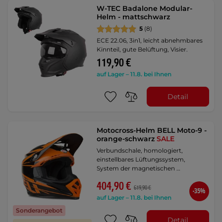
W-TEC Badalone Modular-
Helm - mattschwarz
5
(8)
ECE 22.06, 3in1, leicht abnehmbares
Kinnteil, gute Belüftung, Visier.
119,90 €
auf Lager – 11.8. bei Ihnen
Detail
Motocross-Helm BELL Moto-9 -
orange-schwarz
SALE
Verbundschale, homologiert,
einstellbares Lüftungssystem,
System der magnetischen …
404,90 €
619,90 €
-35%
auf Lager – 11.8. bei Ihnen
Sonderangebot
Detail