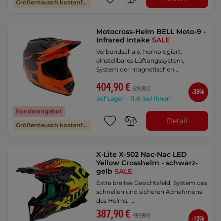
Größentausch kostenfrei
Motocross-Helm BELL Moto-9 -
Infrared Intake
SALE
Verbundschale, homologiert,
einstellbares Lüftungssystem,
System der magnetischen …
404,90 €
619,90 €
-35%
auf Lager – 11.8. bei Ihnen
Sonderangebot
Detail
Größentausch kostenfrei
X-Lite X-502 Nac-Nac LED
Yellow Crosshelm - schwarz-
gelb
SALE
Extra breites Gesichtsfeld, System des
schnellen und sicheren Abnehmens
des Helms, …
387,90 €
454,90 €
-15%