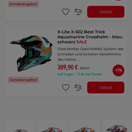
Sonderangebot
Detail
X-Lite X-502 Best Trick
Aquamarine Crosshelm - blau-
schwarz
SALE
Extra breites Gesichtsfeld, System des
schnellen und sicheren Abnehmens
des Helms, …
389,90 €
469,90 €
-17%
auf Lager – 11.8. bei Ihnen
Sonderangebot
Detail