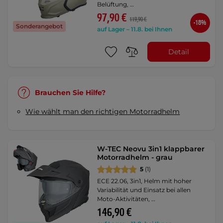
Belüftung, …
97,90 €
119,90 €
-18%
Sonderangebot
auf Lager – 11.8. bei Ihnen
Detail
Brauchen Sie Hilfe?
Wie wählt man den richtigen Motorradhelm
W-TEC Neovu 3in1 klappbarer
Motorradhelm - grau
5
(1)
ECE 22.06, 3in1, Helm mit hoher
Variabilität und Einsatz bei allen
Moto-Aktivitäten, …
146,90 €