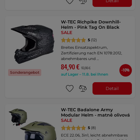
Detail
W-TEC Richpike Downhill-
Helm - Pink Tag On Black
SALE
5
(12)
Breites Einsatzspektrum,
Zertifizierung nach EN 1078:2012,
abnehmbares und …
84,90 €
93,90 €
-10%
Sonderangebot
auf Lager – 11.8. bei Ihnen
Detail
W-TEC Badalone Army
Modular Helm - matně olivová
SALE
5
(8)
ECE 22.06, 3in1, leicht abnehmbares