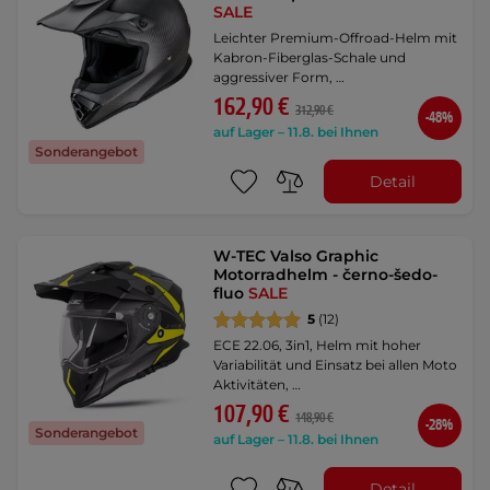
SALE
Leichter Premium-Offroad-Helm mit
Kabron-Fiberglas-Schale und
aggressiver Form, …
162,90 €
312,90 €
-48%
auf Lager – 11.8. bei Ihnen
Sonderangebot
Detail
W-TEC Valso Graphic
Motorradhelm - černo-šedo-
fluo
SALE
5
(12)
ECE 22.06, 3in1, Helm mit hoher
Variabilität und Einsatz bei allen Moto
Aktivitäten, …
107,90 €
148,90 €
-28%
Sonderangebot
auf Lager – 11.8. bei Ihnen
Detail