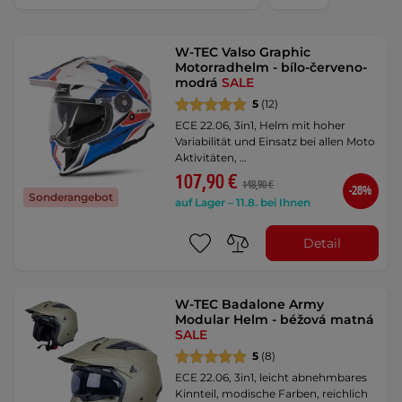
W-TEC Valso Graphic
Motorradhelm - bílo-červeno-
modrá
SALE
5
(12)
ECE 22.06, 3in1, Helm mit hoher
Variabilität und Einsatz bei allen Moto
Aktivitäten, …
107,90 €
148,90 €
-28%
Sonderangebot
auf Lager – 11.8. bei Ihnen
Detail
W-TEC Badalone Army
Modular Helm - béžová matná
SALE
5
(8)
ECE 22.06, 3in1, leicht abnehmbares
Kinnteil, modische Farben, reichlich