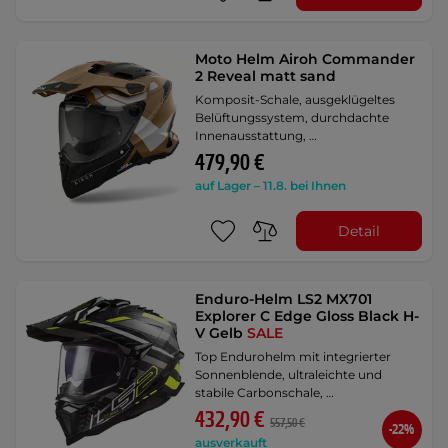
Moto Helm Airoh Commander
2 Reveal matt sand
Komposit-Schale, ausgeklügeltes
Belüftungssystem, durchdachte
Innenausstattung, …
479,90 €
auf Lager – 11.8. bei Ihnen
Detail
Enduro-Helm LS2 MX701
Explorer C Edge Gloss Black H-
V Gelb
SALE
Top Endurohelm mit integrierter
Sonnenblende, ultraleichte und
stabile Carbonschale, …
432,90 €
557,50 €
-22%
ausverkauft