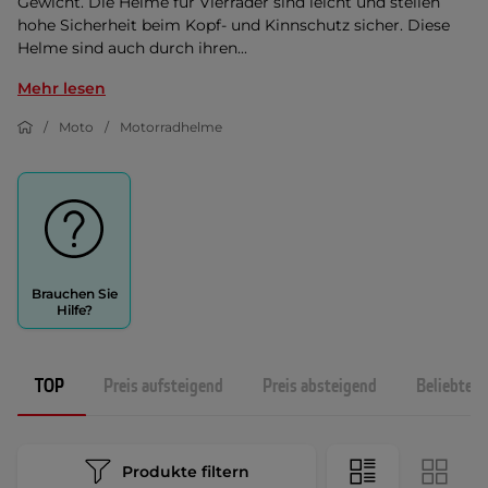
Gewicht. Die Helme für Vierräder sind leicht und stellen
hohe Sicherheit beim Kopf- und Kinnschutz sicher. Diese
Helme sind auch durch ihren...
Mehr lesen
Moto
Motorradhelme
Brauchen Sie
Hilfe?
TOP
Preis aufsteigend
Preis absteigend
Beliebtest
Produkte filtern