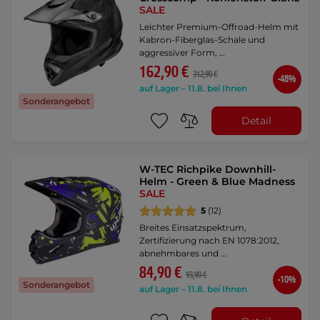
SALE
Leichter Premium-Offroad-Helm mit
Kabron-Fiberglas-Schale und
aggressiver Form, …
162,90 €
312,90 €
-48%
auf Lager – 11.8. bei Ihnen
Sonderangebot
Detail
W-TEC Richpike Downhill-
Helm - Green & Blue Madness
SALE
5
(12)
Breites Einsatzspektrum,
Zertifizierung nach EN 1078:2012,
abnehmbares und …
84,90 €
93,90 €
-10%
Sonderangebot
auf Lager – 11.8. bei Ihnen