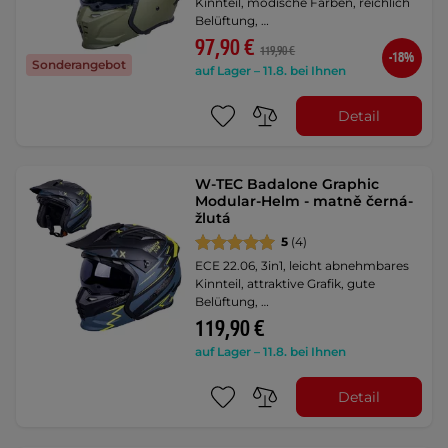
Kinnteil, modische Farben, reichlich
Belüftung, …
97,90 €
119,90 €
-18%
Sonderangebot
auf Lager – 11.8. bei Ihnen
Detail
W-TEC Badalone Graphic
Modular-Helm - matně černá-
žlutá
5
(4)
ECE 22.06, 3in1, leicht abnehmbares
Kinnteil, attraktive Grafik, gute
Belüftung, …
119,90 €
auf Lager – 11.8. bei Ihnen
Detail