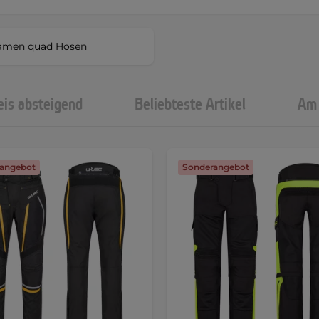
amen quad Hosen
eis absteigend
Beliebteste Artikel
Am 
angebot
Sonderangebot