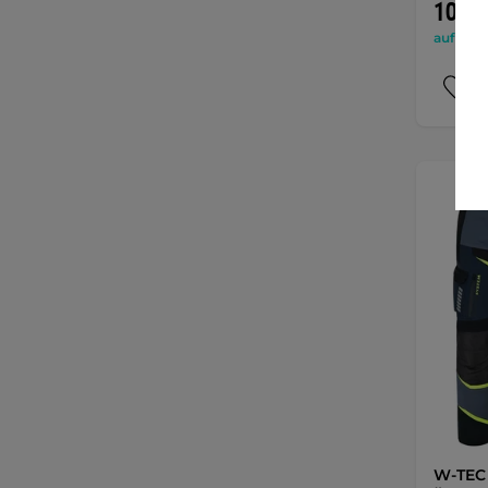
104,9
auf Lage
W-TEC