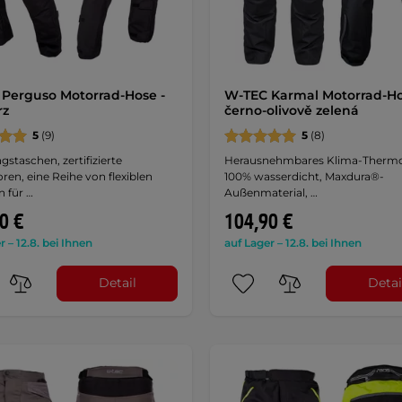
Perguso Motorrad-Hose -
W-TEC Karmal Motorrad-Ho
rz
černo-olivově zelená
5
(9)
5
(8)
gstaschen, zertifizierte
Herausnehmbares Klima-Thermo
ren, eine Reihe von flexiblen
100% wasserdicht, Maxdura®-
 für …
Außenmaterial, …
0 €
104,90 €
r – 12.8. bei Ihnen
auf Lager – 12.8. bei Ihnen
Detail
Detai