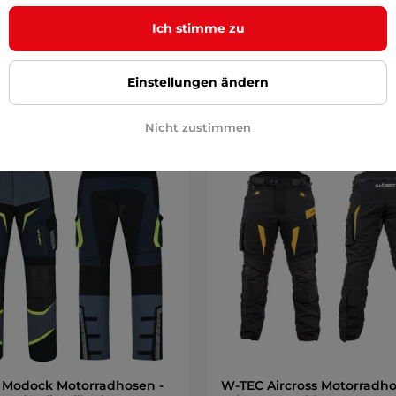
0 €
93,90 €
Ich stimme zu
r – 12.8. bei Ihnen
auf Lager – 12.8. bei Ihnen
Detail
Detai
Einstellungen ändern
Nicht zustimmen
Sonderangebot
 Modock Motorradhosen -
W-TEC Aircross Motorradho