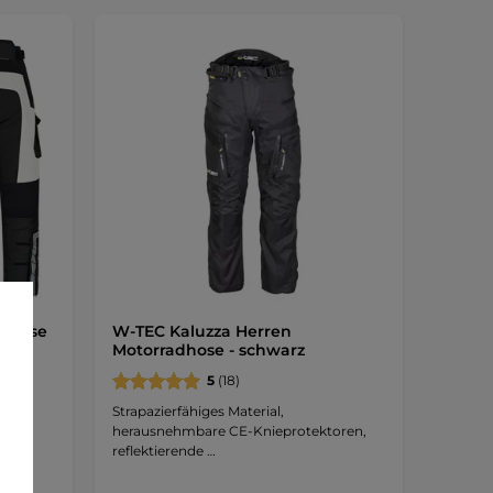
-Hose
W-TEC Kaluzza Herren
Motorradhose - schwarz
5
(18)
 CE-
Strapazierfähiges Material,
herausnehmbare CE-Knieprotektoren,
reflektierende …