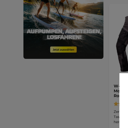
W-TEC
Motorr
Rosa
Zertifiz
Taschen,
herausn