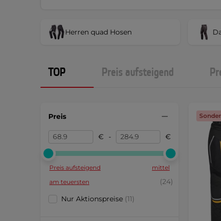
Herren quad Hosen
D
TOP
Preis aufsteigend
Pr
Preis
Sonder
€
-
€
Preis aufsteigend
mittel
(24)
am teuersten
Nur Aktionspreise
(11)