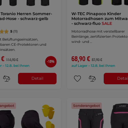
Toranio Herren Sommer-
W-TEC Pinapoco Kinder
ad-Hose - schwarz-gelb
Motorradhosen zum Mitwa
- schwarz-fluo
SALE
5
(11)
Motorradhose mit verstellbarer
Beinlänge, zertifizierten Protekto
t Belüftungseinsätzen,
wind- und …
aren CE-Protektoren und
insätzen.
 €
68,90 €
114,90 €
87,90 €
-18%
r – 12.8. bei Ihnen
auf Lager – 12.8. bei Ihnen
Detail
Detai
angebot
Sonderangebot