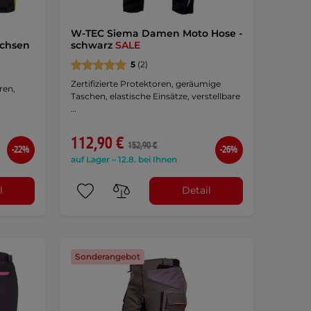
W-TEC Siema Damen Moto Hose -
chsen
schwarz
SALE
5
(2)
Zertifizierte Protektoren, geräumige
ren,
Taschen, elastische Einsätze, verstellbare
…
112,90 €
152,90 €
-22%
-26%
auf Lager – 12.8. bei Ihnen
l
Detail
Sonderangebot