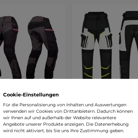
 Barbata Damen-
W-TEC Warao Damen-Moto
Cookie-Einstellungen
adhose - Schwarz-Grau-
- schwarz-fluo
Für die Personalisierung von Inhalten und Auswertungen
5
(1)
verwenden wir Cookies von Drittanbietern. Dadurch können
5
(5)
Wasserdichte Motorradhose mit
wir Ihnen auf und außerhalb der Website relevantere
ierte Protektoren, geräumige
Protektoren, integrierter
Angebote unserer Produkte anzeigen. Die Datenerhebung
 elastische Einsätze,
Klimamembran, …
wird nicht aktiviert, bis Sie uns Ihre Zustimmung geben.
ehmbares …