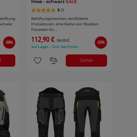
Hose - schwarz
SALE
5
(1)
Belüftung
Belüftungstaschen, zertifizierte
ximaler
Protektoren, eine Reihe von flexiblen
Paneelen für …
112,90 €
164,90 €
-36%
-32%
auf Lager – 12.8. bei Ihnen
l
Detail