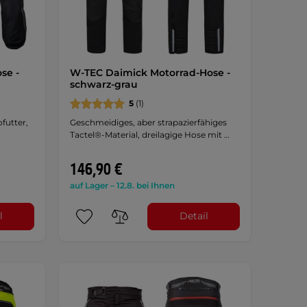
se -
W-TEC Daimick Motorrad-Hose -
schwarz-grau
5
(1)
futter,
Geschmeidiges, aber strapazierfähiges
Tactel®-Material, dreilagige Hose mit …
146,90 €
auf Lager – 12.8. bei Ihnen
l
Detail