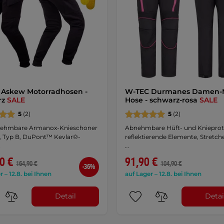
Askew Motorradhosen -
W-TEC Durmanes Damen-
rz
SALE
Hose - schwarz-rosa
SALE
5
(2)
5
(2)
nehmbare Armanox-Knieschoner
Abnehmbare Hüft- und Knieprot
2, Typ B, DuPont™ Kevlar®-
reflektierende Elemente, Stretche
…
…
0 €
91,90 €
164,90 €
104,90 €
-36%
r – 12.8. bei Ihnen
auf Lager – 12.8. bei Ihnen
Detail
Detai