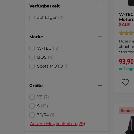
Verfügbarkeit
W-TEC 
auf Lager
(21)
Motorr
SALE
Marke
Hose mi
abnehmb
W-TEC
(19)
Stretche
BOS
(4)
93,90
Scott MOTO
(1)
auf Lage
Größe
XS
(7)
S
(19)
Sonder
30/34
(1)
Andere Möglichkeiten (29)