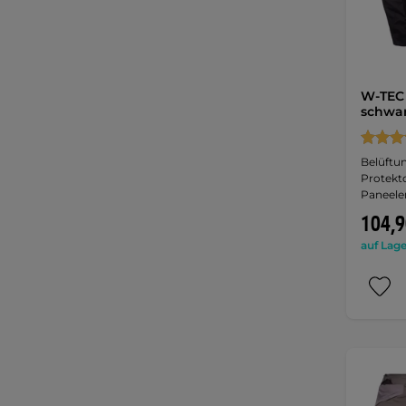
W-TEC 
schwa
Belüftun
Protekto
Paneelen
104,9
auf Lage