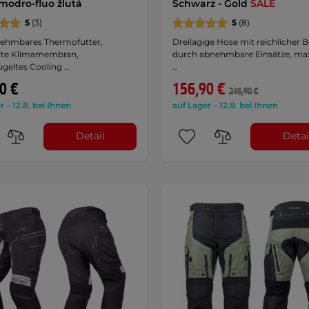
modro-fluo žlutá
Schwarz - Gold
SALE
5
(3)
5
(8)
ehmbares Thermofutter,
Dreilagige Hose mit reichlicher 
erte Klimamembran,
durch abnehmbare Einsätze, ma
ügeltes Cooling …
…
0 €
156,90 €
246,90 €
r – 12.8. bei Ihnen
auf Lager – 12.8. bei Ihnen
Detail
Detai