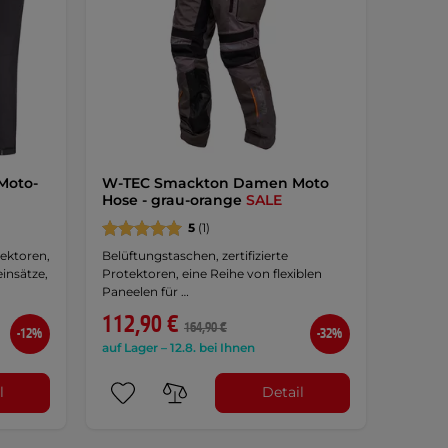
Moto-
W-TEC Smackton Damen Moto
Hose - grau-orange
SALE
5
(1)
ektoren,
Belüftungstaschen, zertifizierte
insätze,
Protektoren, eine Reihe von flexiblen
Paneelen für …
112,90 €
164,90 €
-12%
-32%
auf Lager – 12.8. bei Ihnen
l
Detail