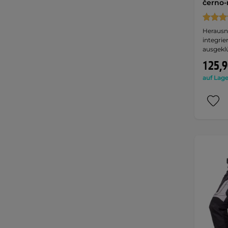
černo-
Herausn
integri
ausgekl
125,9
auf Lage