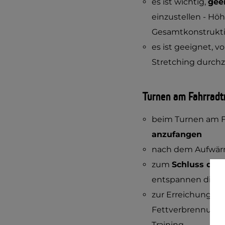
es ist wichtig,
gee
einzustellen - Höh
Gesamtkonstruktio
es ist geeignet, v
Stretching durch
Turnen am Fahrradt
beim Turnen am Fa
anzufangen
nach dem Aufwärm
zum
Schluss des 
entspannen die M
zur Erreichung de
Fettverbrennung 
Training