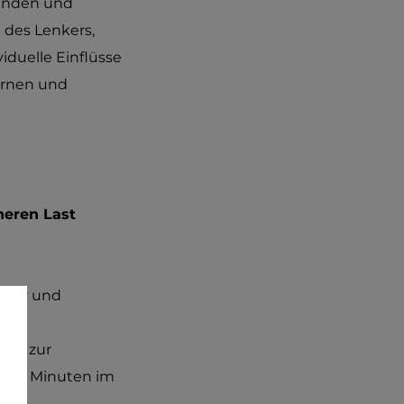
inden und
n des Lenkers,
duelle Einflüsse
turnen und
neren Last
ieder und
g - zur
-40 Minuten im