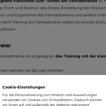
ignete Positionen zum Turnen am Fahrradtrainer
zu f
e, Form und Position des Sitzes, Einstellung der Positio
n und Ergonomie des Fahrradtrainers und andere indivi
or dem Training am Fahrradtrainer selbst ein kurzes Ein
zuführen
rainer
hrradtrainer ist es geeignet,
das Training mit der klei
en können wir die Last erhöhen
Trainings am Fahrradtrainer
reduzieren wir die Last w
uskeln
Cookie-Einstellungen
r erwarteten Wirkungen ist die Dauer des Turnens wichti
Für die Personalisierung von Inhalten und Auswertungen
(zum aeroben Muskelmetabolismus) kommt es nach 20
verwenden wir Cookies von Drittanbietern. Dadurch können
wir Ihnen auf und außerhalb der Website relevantere