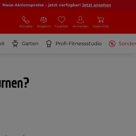
Neue Aktionspreise – jetzt verfügbar!
Jetzt ansehen
Kontakte
Vergleich
Favoriten
Anmelden
Warenkorb
it
Garten
Profi-Fitnessstudio
Sonde
urnen?