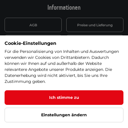
Informationen
AGB
Preise und Lieferung
Informationen nach Art. 13
Datenschutzerklärung
Cookie-Einstellungen
DSGVO
Für die Personalisierung von Inhalten und Auswertungen
verwenden wir Cookies von Drittanbietern. Dadurch
Wiederufsbelehrung mit Link
Batterieentsorgung
zum Formular
können wir Ihnen auf und außerhalb der Website
relevantere Angebote unserer Produkte anzeigen. Die
Informationen zu Elektro-
Datenerhebung wird nicht aktiviert, bis Sie uns Ihre
Widerruf erklären
und Elektonikgeräten
Zustimmung geben.
Ich stimme zu
© 2026 SEVEN SPORT s.r.o Alle Rechte vorbehalten1
Einstellungen ändern
Datenschutzgrundsätze
Google Datenschutz
Google
Partnerseiten
Cookie-Einstellungen