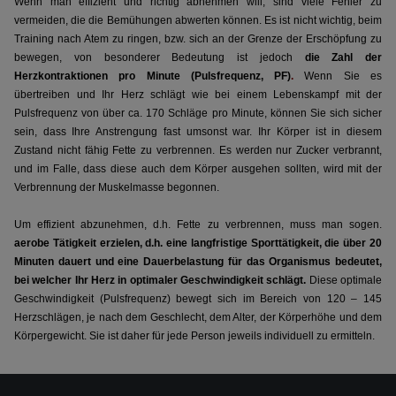
Wenn man effizient und richtig abnehmen will, sind viele Fehler zu
vermeiden, die die Bemühungen abwerten können. Es ist nicht wichtig, beim
Training nach Atem zu ringen, bzw. sich an der Grenze der Erschöpfung zu
bewegen, von besonderer Bedeutung ist jedoch
die Zahl der
Herzkontraktionen pro Minute (Pulsfrequenz, PF)
.
Wenn Sie es
übertreiben und Ihr Herz schlägt wie bei einem Lebenskampf mit der
Pulsfrequenz von über ca. 170 Schläge pro Minute, können Sie sich sicher
sein, dass Ihre Anstrengung fast umsonst war. Ihr Körper ist in diesem
Zustand nicht fähig Fette zu verbrennen. Es werden nur Zucker verbrannt,
und im Falle, dass diese auch dem Körper ausgehen sollten, wird mit der
Verbrennung der Muskelmasse begonnen.
Um effizient abzunehmen, d.h. Fette zu verbrennen, muss man sogen.
a
erobe Tätigkeit erzielen, d.h. eine langfristige Sporttätigkeit, die über 20
Minuten dauert und eine Dauerbelastung für das Organismus bedeutet,
bei welcher Ihr Herz in optimaler Geschwindigkeit schlägt.
Diese optimale
Geschwindigkeit (Pulsfrequenz) bewegt sich im Bereich von 120 – 145
Herzschlägen, je nach dem Geschlecht, dem Alter, der Körperhöhe und dem
Körpergewicht. Sie ist daher für jede Person jeweils individuell zu ermitteln.