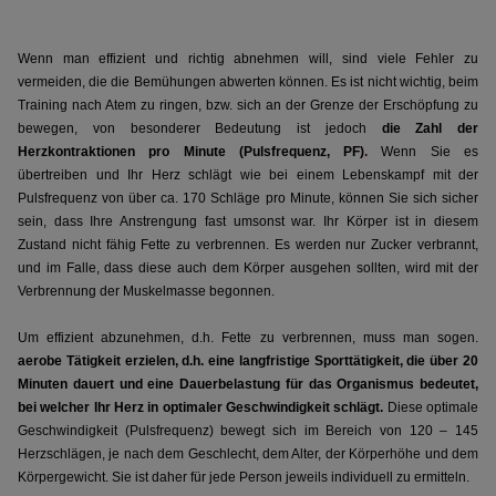
Wenn man effizient und richtig abnehmen will, sind viele Fehler zu
vermeiden, die die Bemühungen abwerten können. Es ist nicht wichtig, beim
Training nach Atem zu ringen, bzw. sich an der Grenze der Erschöpfung zu
bewegen, von besonderer Bedeutung ist jedoch
die Zahl der
Herzkontraktionen pro Minute (Pulsfrequenz, PF)
.
Wenn Sie es
übertreiben und Ihr Herz schlägt wie bei einem Lebenskampf mit der
Pulsfrequenz von über ca. 170 Schläge pro Minute, können Sie sich sicher
sein, dass Ihre Anstrengung fast umsonst war. Ihr Körper ist in diesem
Zustand nicht fähig Fette zu verbrennen. Es werden nur Zucker verbrannt,
und im Falle, dass diese auch dem Körper ausgehen sollten, wird mit der
Verbrennung der Muskelmasse begonnen.
Um effizient abzunehmen, d.h. Fette zu verbrennen, muss man sogen.
a
erobe Tätigkeit erzielen, d.h. eine langfristige Sporttätigkeit, die über 20
Minuten dauert und eine Dauerbelastung für das Organismus bedeutet,
bei welcher Ihr Herz in optimaler Geschwindigkeit schlägt.
Diese optimale
Geschwindigkeit (Pulsfrequenz) bewegt sich im Bereich von 120 – 145
Herzschlägen, je nach dem Geschlecht, dem Alter, der Körperhöhe und dem
Körpergewicht. Sie ist daher für jede Person jeweils individuell zu ermitteln.