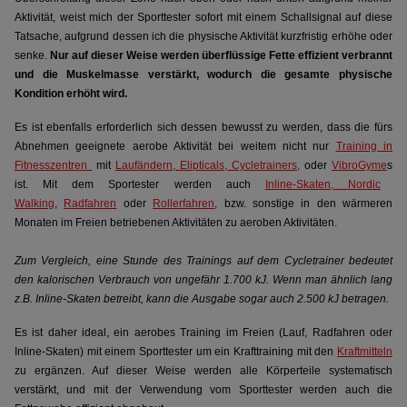
Aktivität, weist mich der Sporttester sofort mit einem Schallsignal auf diese
Tatsache, aufgrund dessen ich die physische Aktivität kurzfristig erhöhe oder
senke.
Nur auf dieser Weise werden überflüssige Fette effizient verbrannt
und die Muskelmasse verstärkt, wodurch die gesamte physische
Kondition erhöht wird.
Es ist ebenfalls erforderlich sich dessen bewusst zu werden, dass die fürs
Abnehmen geeignete aerobe Aktivität bei weitem nicht nur
Training in
Fitnesszentren
mit
Laufändern, Elipticals, Cycletrainers,
oder
VibroGyme
s
ist. Mit dem Sportester werden auch
Inline-Skaten,
Nordic
Walking
,
Radfahren
oder
Rollerfahren
, bzw. sonstige in den wärmeren
Monaten im Freien betriebenen Aktivitäten zu aeroben Aktivitäten.
Zum Vergleich, eine Stunde des Trainings auf dem Cycletrainer bedeutet
den kalorischen Verbrauch von ungefähr 1.700 kJ. Wenn man ähnlich lang
z.B. Inline-Skaten betreibt, kann die Ausgabe sogar auch 2.500 kJ betragen.
Es ist daher ideal, ein aerobes Training im Freien (Lauf, Radfahren oder
Inline-Skaten) mit einem Sporttester um ein Krafttraining mit den
Kraftmitteln
zu ergänzen. Auf dieser Weise werden alle Körperteile systematisch
verstärkt, und mit der Verwendung vom Sporttester werden auch die