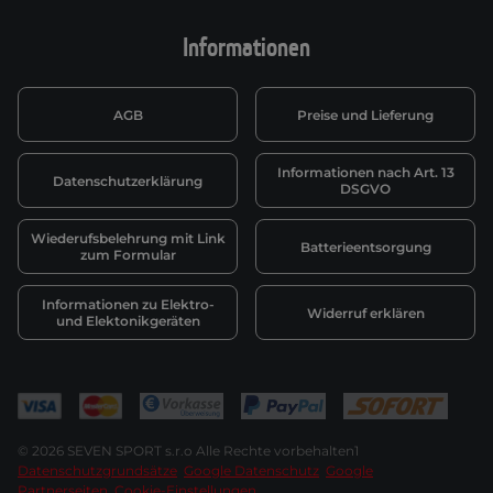
Informationen
AGB
Preise und Lieferung
Informationen nach Art. 13
Datenschutzerklärung
DSGVO
Wiederufsbelehrung mit Link
Batterieentsorgung
zum Formular
Informationen zu Elektro-
Widerruf erklären
und Elektonikgeräten
© 2026 SEVEN SPORT s.r.o Alle Rechte vorbehalten1
Datenschutzgrundsätze
Google Datenschutz
Google
Partnerseiten
Cookie-Einstellungen