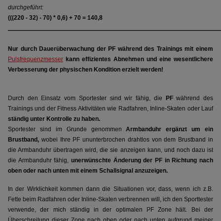
durchgeführt:
(((220 - 32) - 70) * 0,6) + 70 = 140,8
_____________________________________________________________
Nur durch Dauerüberwachung der PF während des Trainings mit einem
Pulsfrequenzmesser
kann effizientes Abnehmen und eine wesentlichere
Verbesserung der physischen Kondition erzielt werden!
Durch den Einsatz vom Sportester sind wir fähig, die
PF
während des
Trainings und der Fitness Aktivitäten wie Radfahren, Inline-Skaten oder Lauf
ständig unter Kontrolle zu haben.
Sportester sind im Grunde genommen
Armbanduhr ergänzt um ein
Brustband,
wobei Ihre PF ununterbrochen drahtlos von dem Brustband in
die Armbanduhr übertragen wird, die sie anzeigen kann, und noch dazu ist
die Armbanduhr fähig,
unerwünschte Änderung der PF in Richtung nach
oben oder nach unten mit einem Schallsignal anzuzeigen
.
In der Wirklichkeit kommen dann die Situationen vor, dass, wenn ich z.B.
Fette beim Radfahren oder Inline-Skaten verbrennen will, ich den Sporttester
verwende, der mich ständig in der optimalen PF Zone hält. Bei der
Überschreitung dieser Zone nach oben oder nach unten aufgrund meiner