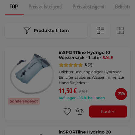
TOP
Preis aufsteigend
Preis absteigend
Beliebtest
Produkte filtern
inSPORTline Hydrigo 10
Wassersack - 1 Liter
SALE
5
(2)
Leichter und langlebiger Hydrovac.
Ein Liter sauberes Wasser immer zur
Hand für jedes …
11,50 €
14,90 €
-23%
auf Lager – 13.8. bei Ihnen
Sonderangebot
Kaufen
inSPORTline Hydrigo 20