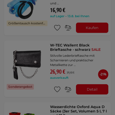
und …
16,90 €
auf Lager – 13.8. bei Ihnen
Größentausch kostenfrei
Kaufen
W-TEC Wallent Black
Brieftasche - schwarz
SALE
Stilvolle Lederbrieftasche mit
Scharnieren und praktischer
Metallkette zur …
26,90 €
34,10 €
-21%
ausverkauft
Sonderangebot
Detail
Wasserdichte Oxford Aqua D
Säcke (3er Set, Volumen 5 l, 7 l