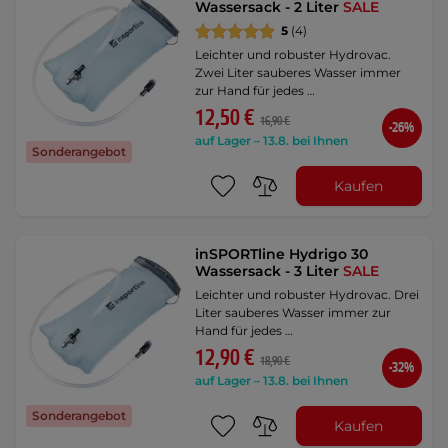
Wassersack - 2 Liter
SALE
5
(4)
Leichter und robuster Hydrovac.
Zwei Liter sauberes Wasser immer
zur Hand für jedes …
12,50 €
16,90 €
-26%
auf Lager – 13.8. bei Ihnen
Sonderangebot
Kaufen
inSPORTline Hydrigo 30
Wassersack - 3 Liter
SALE
Leichter und robuster Hydrovac. Drei
Liter sauberes Wasser immer zur
Hand für jedes …
12,90 €
18,90 €
-32%
auf Lager – 13.8. bei Ihnen
Sonderangebot
Kaufen