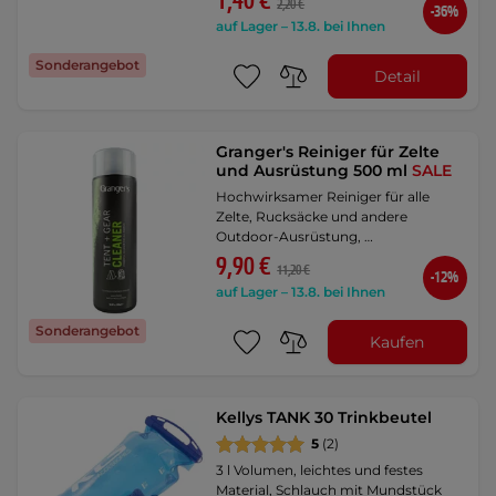
1,40 €
2,20 €
-36%
auf Lager – 13.8. bei Ihnen
Sonderangebot
Detail
Granger's Reiniger für Zelte
und Ausrüstung 500 ml
SALE
Hochwirksamer Reiniger für alle
Zelte, Rucksäcke und andere
Outdoor-Ausrüstung, …
9,90 €
11,20 €
-12%
auf Lager – 13.8. bei Ihnen
Sonderangebot
Kaufen
Kellys TANK 30 Trinkbeutel
5
(2)
3 l Volumen, leichtes und festes
Material, Schlauch mit Mundstück