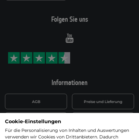
Folgen Sie uns
Youtube
Informationen
AGB
Preise und Lieferung
Informationen nach Art. 13
Datenschutzerklärung
Cookie-Einstellungen
DSGVO
Für die Personalisierung von Inhalten und Auswertungen
verwenden wir Cookies von Drittanbietern. Dadurch
Wiederufsbelehrung mit Link
Batterieentsorgung