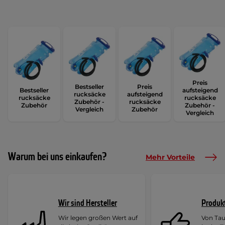
Preis
Bestseller
Preis
Bestseller
aufsteigend
rucksäcke
aufsteigend
rucksäcke
rucksäcke
Zubehör -
rucksäcke
Zubehör
Zubehör -
Vergleich
Zubehör
Vergleich
Warum bei uns einkaufen?
Mehr Vorteile
Wir sind Hersteller
Produk
Wir legen großen Wert auf
Von Ta