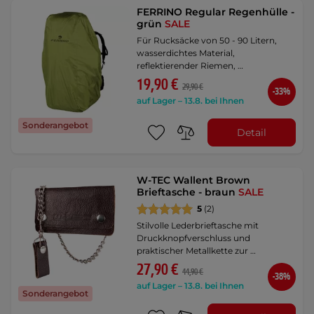
FERRINO Regular Regenhülle -
grün
SALE
Für Rucksäcke von 50 - 90 Litern,
wasserdichtes Material,
reflektierender Riemen, …
19,90 €
29,90 €
-33%
auf Lager – 13.8. bei Ihnen
Sonderangebot
Detail
W-TEC Wallent Brown
Brieftasche - braun
SALE
5
(2)
Stilvolle Lederbrieftasche mit
Druckknopfverschluss und
praktischer Metallkette zur …
27,90 €
44,90 €
-38%
auf Lager – 13.8. bei Ihnen
Sonderangebot