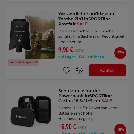
Wasserdichte aufblasbare
Tasche 2in1 inSPORTline
Proofair
SALE
Die wasserdichte 2-in-1-Tasche
schützt Ihre Sachen vor Feuchtigkeit
und dient im …
9,90 €
13,50 €
-27%
auf Lager – 13.8. bei Ihnen
Sonderangebot
Kaufen
Schutzhülle für die
Powerbank inSPORTline
Casipa 18,5×11×6 cm
SALE
Sichere Hülle für Powerbank oder
Batterien mit hoher
Hitzebeständigkeit, …
16,90 €
19,90 €
-15%
auf Lager – 13.8. bei Ihnen