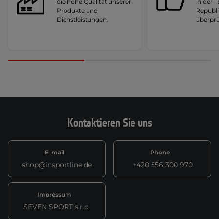
die hohe Qualität unserer
in der 
Produkte und
Republi
Dienstleistungen.
überprü
Kontaktieren Sie uns
E-mail
Phone
shop@insportline.de
+420 556 300 970
Impressum
SEVEN SPORT s.r.o.