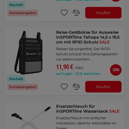
Neuheit
Kaufen
Sonderangebot
Reise-Geldbörse für Ausweise
inSPORTline Tahopa 14,5 x 19,5
cm mit RFID-Schutz
SALE
Reisen Sie sorgenfrei. Der RFID-
Schutz schützt Ihre Zahlungskarten
vor elektronischem …
11,90 €
14,90 €
-20%
auf Lager – 13.8. bei Ihnen
Neuheit
Kaufen
Sonderangebot
Ersatzschlauch für
inSPORTline Wassersack
SALE
Ersatzschlauch mit einfacher
Installation, ideal für Aktivitäten im
Freien.