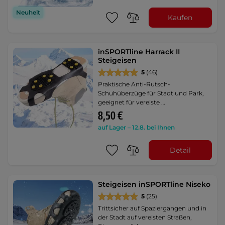
Neuheit
Kaufen
inSPORTline Harrack II
Steigeisen
5
(46)
Praktische Anti-Rutsch-
Schuhüberzüge für Stadt und Park,
geeignet für vereiste …
8,50 €
auf Lager – 12.8. bei Ihnen
Detail
Steigeisen inSPORTline Niseko
5
(25)
Trittsicher auf Spaziergängen und in
der Stadt auf vereisten Straßen,