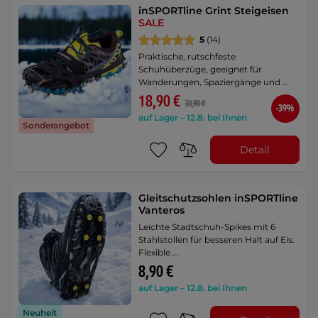
inSPORTline Grint Steigeisen
SALE
5
(14)
Praktische, rutschfeste
Schuhüberzüge, geeignet für
Wanderungen, Spaziergänge und …
18,90 €
30,90 €
-39%
auf Lager – 12.8. bei Ihnen
Sonderangebot
Detail
Gleitschutzsohlen inSPORTline
Vanteros
Leichte Stadtschuh-Spikes mit 6
Stahlstollen für besseren Halt auf Eis.
Flexible …
8,90 €
auf Lager – 12.8. bei Ihnen
Neuheit