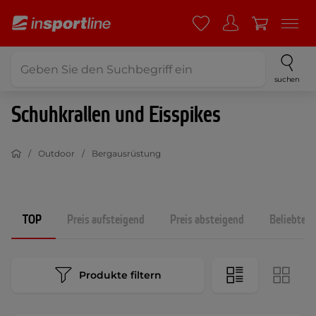
suchen
Schuhkrallen und Eisspikes
Outdoor
Bergausrüstung
TOP
Preis aufsteigend
Preis absteigend
Beliebtest
Produkte filtern