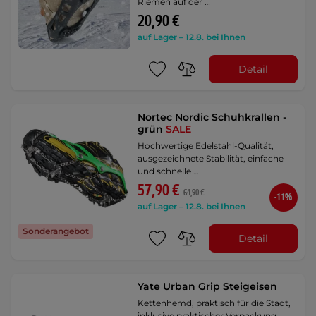
Riemen auf der …
20,90 €
auf Lager – 12.8. bei Ihnen
Detail
Nortec Nordic Schuhkrallen -
grün
SALE
Hochwertige Edelstahl-Qualität,
ausgezeichnete Stabilität, einfache
und schnelle …
57,90 €
64,90 €
-11%
auf Lager – 12.8. bei Ihnen
Sonderangebot
Detail
Yate Urban Grip Steigeisen
Kettenhemd, praktisch für die Stadt,
inklusive praktischer Verpackung.