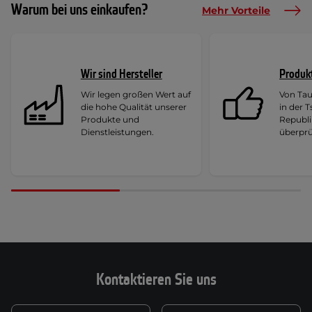
Warum bei uns einkaufen?
Mehr Vorteile
Wir sind Hersteller
Produk
Wir legen großen Wert auf
Von Ta
die hohe Qualität unserer
in der 
Produkte und
Republi
Dienstleistungen.
überprü
Kontaktieren Sie uns