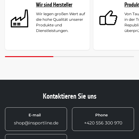
Wir sind Hersteller
Produk
Wir legen großen Wert auf
Von Ta
die hohe Qualität unserer
in der 
Produkte und
Republi
Dienstleistungen.
überprü
Kontaktieren Sie uns
E-mail
Phone
shop@insportline.de
+420 556 300 970