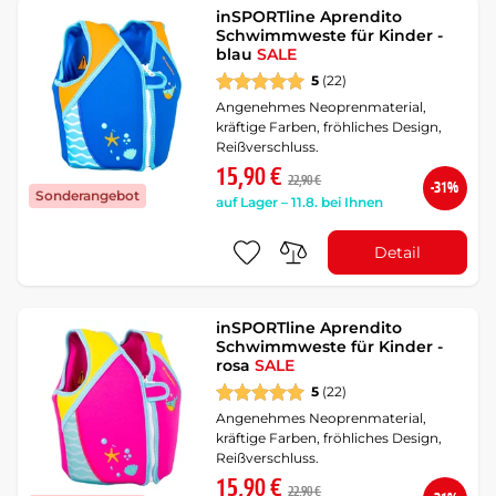
inSPORTline Aprendito
Schwimmweste für Kinder -
blau
SALE
5
(22)
Angenehmes Neoprenmaterial,
kräftige Farben, fröhliches Design,
Reißverschluss.
15,90 €
22,90 €
-31%
Sonderangebot
auf Lager – 11.8. bei Ihnen
Detail
inSPORTline Aprendito
Schwimmweste für Kinder -
rosa
SALE
5
(22)
Angenehmes Neoprenmaterial,
kräftige Farben, fröhliches Design,
Reißverschluss.
15,90 €
22,90 €