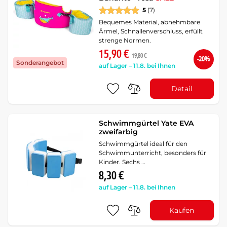
5
(7)
Bequemes Material, abnehmbare
Ärmel, Schnallenverschluss, erfüllt
strenge Normen.
15,90 €
19,80 €
-20%
Sonderangebot
auf Lager – 11.8. bei Ihnen
Detail
Schwimmgürtel Yate EVA
zweifarbig
Schwimmgürtel ideal für den
Schwimmunterricht, besonders für
Kinder. Sechs …
8,30 €
auf Lager – 11.8. bei Ihnen
Kaufen