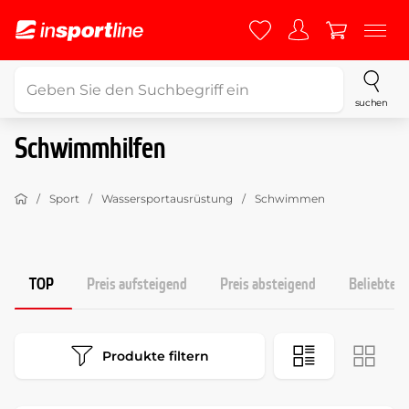
suchen
Schwimmhilfen
Sport
Wassersportausrüstung
Schwimmen
TOP
Preis aufsteigend
Preis absteigend
Beliebtest
Produkte filtern