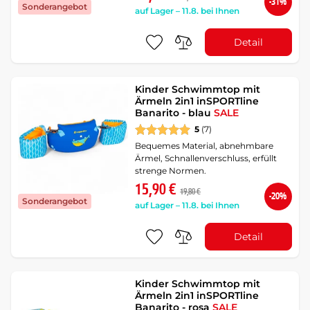
-31%
Sonderangebot
auf Lager – 11.8. bei Ihnen
Detail
Kinder Schwimmtop mit
Ärmeln 2in1 inSPORTline
Banarito - blau
SALE
5
(7)
Bequemes Material, abnehmbare
Ärmel, Schnallenverschluss, erfüllt
strenge Normen.
15,90 €
19,80 €
-20%
Sonderangebot
auf Lager – 11.8. bei Ihnen
Detail
Kinder Schwimmtop mit
Ärmeln 2in1 inSPORTline
Banarito - rosa
SALE