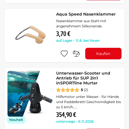
Aqua Speed Nasenklammer
Nasenklammer aus Stahl mit
angenehmem Silikonende.
3,70 €
auf Lager – 11.8. bei Ihnen
Kaufen
Unterwasser-Scooter und
Antrieb für SUP 2in1
inSPORTline Murtar
5
(2)
Hilfsmotor unter Wasser - für Hände
und Paddelbrett! Geschwindigkeit bis
zu 5 km/h, …
354,90 €
Neuheit
unterwegs – 6.11.2026