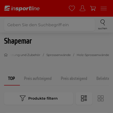
suchen
Shapemar
ssausrüstung und Zubehör
Sprossenwände
Holz-Sprossenwände
TOP
Preis aufsteigend
Preis absteigend
Beliebtest
Produkte filtern