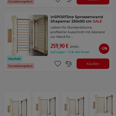
Sonderangebot
inSPORTline Sprossenwand
Shapemar 250x90 cm
SALE
Leitern für Standardräume,
profilierter Ausschnitt mit Abstand
zur Wand für …
259,90 €
294,90 €
-12%
auf Lager – 11.8. bei Ihnen
Neuheit
Kaufen
Sonderangebot