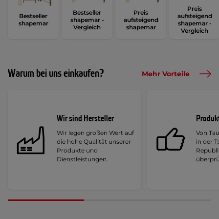
Preis
Bestseller
Preis
Bestseller
aufsteigend
shapemar -
aufsteigend
shapemar
shapemar -
Vergleich
shapemar
Vergleich
Warum bei uns einkaufen?
Mehr Vorteile
Wir sind Hersteller
Produk
Wir legen großen Wert auf
Von Ta
die hohe Qualität unserer
in der 
Produkte und
Republi
Dienstleistungen.
überprü