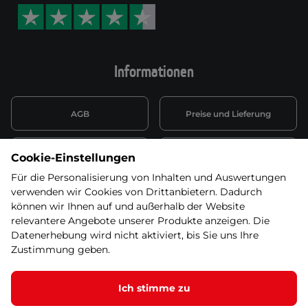
Informationen
AGB
Preise und Lieferung
Informationen nach Art. 13
Datenschutzerklärung
Cookie-Einstellungen
DSGVO
Für die Personalisierung von Inhalten und Auswertungen
verwenden wir Cookies von Drittanbietern. Dadurch
Wiederufsbelehrung mit Link
Batterieentsorgung
zum Formular
können wir Ihnen auf und außerhalb der Website
relevantere Angebote unserer Produkte anzeigen. Die
Informationen zu Elektro-
Datenerhebung wird nicht aktiviert, bis Sie uns Ihre
Widerruf erklären
und Elektonikgeräten
Zustimmung geben.
Ich stimme zu