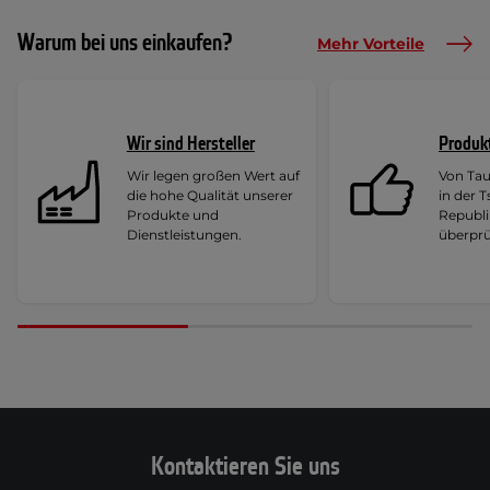
Warum bei uns einkaufen?
Mehr Vorteile
Wir sind Hersteller
Produk
Wir legen großen Wert auf
Von Ta
die hohe Qualität unserer
in der 
Produkte und
Republi
Dienstleistungen.
überprü
Kontaktieren Sie uns