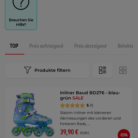
Brauchen Sie
Hilfe?
TOP
Preis aufsteigend
Preis absteigend
Beliebtest
Produkte filtern
Inliner Baud BD276 - blau-
grün
SALE
5
(1)
Slalom-Inliner mit kleineren
Abmessungen des vorderen und
hinteren Rads, …
39,90 €
84,90 €
-53%