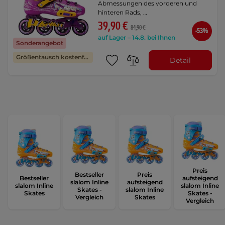
Abmessungen des vorderen und
hinteren Rads, …
39,90 €
84,90 €
-53%
auf Lager – 14.8. bei Ihnen
Sonderangebot
Größentausch kostenfrei
Detail
Preis
Bestseller
Preis
Bestseller
aufsteigend
slalom Inline
aufsteigend
slalom Inline
slalom Inline
Skates -
slalom Inline
Skates
Skates -
Vergleich
Skates
Vergleich