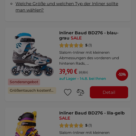
Welche Größe und welchen Typ der Inliner sollte
man wählen?
Inliner Baud BD276 - blau-
grau
SALE
5
(1)
Slalom-Inliner mit kleineren
Abmessungen des vorderen und
hinteren Rads, …
39,90 €
84,90 €
-53%
auf Lager – 14.8. bei Ihnen
Sonderangebot
Größentausch kostenfrei
Detail
Inliner Baud BD276 - lila-gelb
SALE
5
(1)
Slalom-Inliner mit kleineren