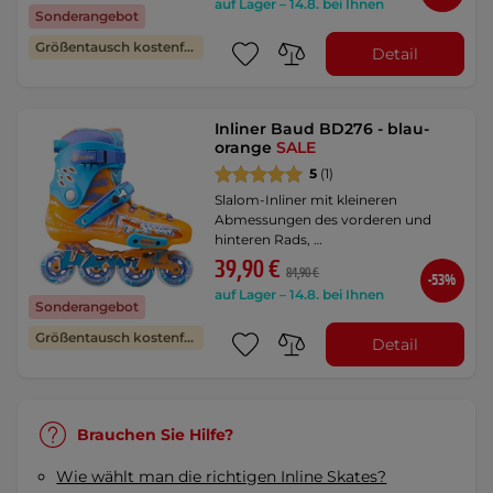
auf Lager – 14.8. bei Ihnen
Sonderangebot
Größentausch kostenfrei
Detail
Inliner Baud BD276 - blau-
orange
SALE
5
(1)
Slalom-Inliner mit kleineren
Abmessungen des vorderen und
hinteren Rads, …
39,90 €
84,90 €
-53%
auf Lager – 14.8. bei Ihnen
Sonderangebot
Größentausch kostenfrei
Detail
Brauchen Sie Hilfe?
Wie wählt man die richtigen Inline Skates?