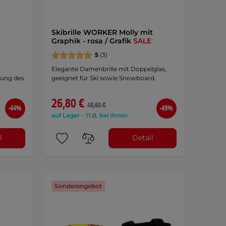
Skibrille WORKER Molly mit
Graphik - rosa / Grafik
SALE
5
(3)
Elegante Damenbrille mit Doppelglas,
tung des
geeignet für Ski sowie Snowboard.
26,80 €
48,60 €
-44%
-45%
auf Lager – 11.8. bei Ihnen
l
Detail
Sonderangebot