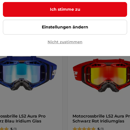
Ich stimme zu
Detail
Detai
Einstellungen ändern
Nicht zustimmen
ossbrille LS2 Aura Pro
Motocrossbrille LS2 Aura P
z Blau Iridium Glas
Schwarz Rot Iridiumglas
5
(1)
5
(1)