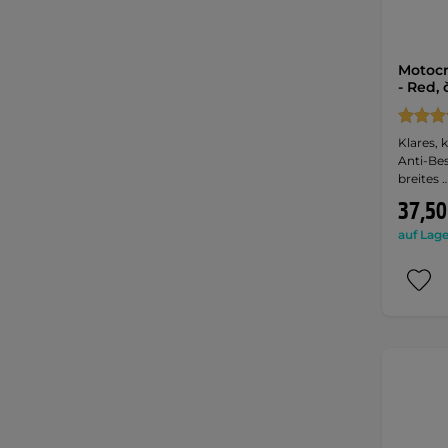
Motocr
- Red, 
Klares, 
Anti-Be
breites 
37,50
auf Lage