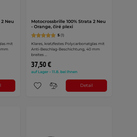
a 2 Neu
Motocrossbrille 100% Strata 2 Neu
- Orange, čiré plexi
5
(1)
las mit
Klares, kratzfestes Polycarbonatglas mit
0 mm
Anti-Beschlag-Beschichtung, 40 mm
breites …
37,50 €
auf Lager – 11.8. bei Ihnen
l
Detail