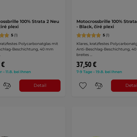
ossbrille 100% Strata 2 Neu
Motocrossbrille 100% Strat
čiré plexi
- Black, čiré plexi
5
(1)
5
(1)
kratzfestes Polycarbonatglas mit
Klares, kratzfestes Polycarbonatg
schlag-Beschichtung, 40 mm
Anti-Beschlag-Beschichtung, 4
…
breites …
 €
37,50 €
r – 11.8. bei Ihnen
7-9 Tage – 19.8. bei Ihnen
Detail
Detai