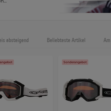
n...
eis absteigend
Beliebteste Artikel
Am 
angebot
Sonderangebot