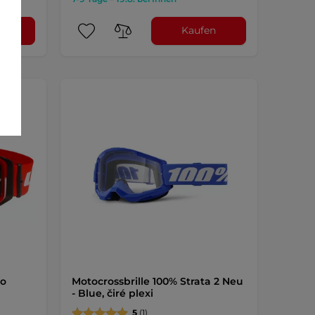
l
Kaufen
ro
Motocrossbrille 100% Strata 2 Neu
- Blue, čiré plexi
5
(1)