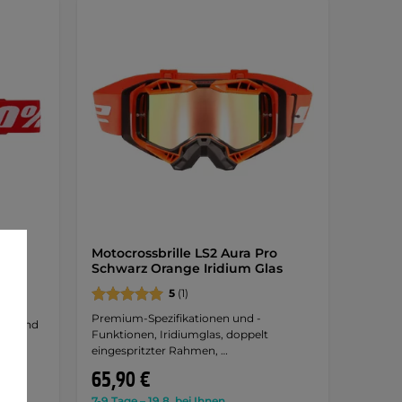
oss-
Motocrossbrille LS2 Aura Pro
es,
Schwarz Orange Iridium Glas
5
(1)
ie
Premium-Spezifikationen und -
es Band
Funktionen, Iridiumglas, doppelt
eingespritzter Rahmen, …
65,90 €
7-9 Tage – 19.8. bei Ihnen