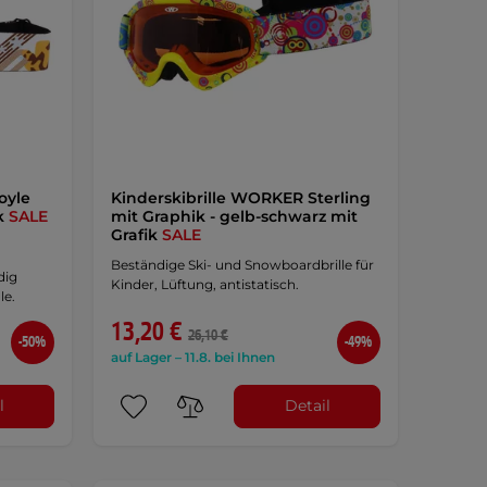
oyle
Kinderskibrille WORKER Sterling
ik
SALE
mit Graphik - gelb-schwarz mit
Grafik
SALE
Beständige Ski- und Snowboardbrille für
dig
Kinder, Lüftung, antistatisch.
le.
13,20 €
26,10 €
-50%
-49%
auf Lager – 11.8. bei Ihnen
l
Detail