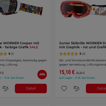
lle WORKER Cooper mit
Junior Skibrille WORKER D
k - farbige Grafik
SALE
mit Graphik - rot und Graf
5
(1)
5
(2)
e mit Doppelglas, beständig gegen
Ski- und Snowboardbrille bestän
ung, Lüftung.
gegen Verneblung, Lüftungskanä
15,10 €
9 €
30,30 €
-44%
r – 11.8. bei Ihnen
auf Lager – 11.8. bei Ihnen
Detail
Detai