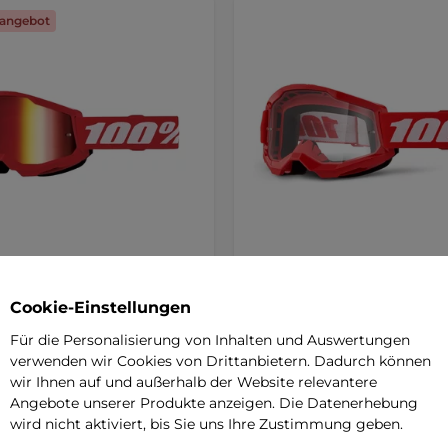
angebot
trata 2 Youth Mirror
100% Strata 2 Youth Motocr
oss-Schutzbrille für Kinder
Schutzbrille für Kinder - rot
Cookie-Einstellungen
ená, červené plexi
SALE
klares Plexiglas
Für die Personalisierung von Inhalten und Auswertungen
elte, kratzfeste und beschlagfreie
Klare, kratzfeste und beschlagfre
verwenden wir Cookies von Drittanbietern. Dadurch können
bonatlinse, 40 mm breites
Polycarbonatbrille, 40 mm breit
d …
mit …
wir Ihnen auf und außerhalb der Website relevantere
Angebote unserer Produkte anzeigen. Die Datenerhebung
 €
32,90 €
wird nicht aktiviert, bis Sie uns Ihre Zustimmung geben.
46,80 €
-17%
r – 11.8. bei Ihnen
7-9 Tage – 19.8. bei Ihnen