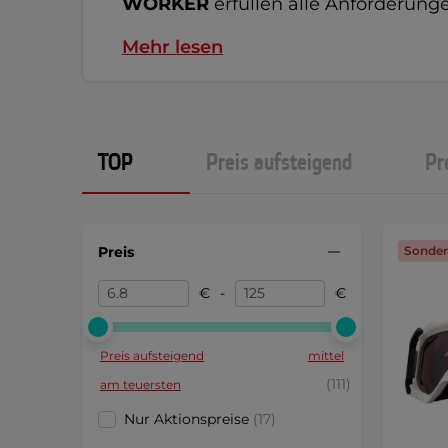
WORKER
erfüllen alle Anforderunge
Mehr lesen
TOP
Preis aufsteigend
Pr
Preis
Sonder
€
-
€
Preis aufsteigend
mittel
(111)
am teuersten
Nur Aktionspreise
(17)