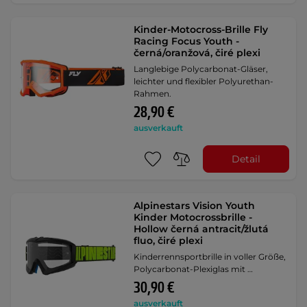
Kinder-Motocross-Brille Fly
Racing Focus Youth -
černá/oranžová, čiré plexi
Langlebige Polycarbonat-Gläser,
leichter und flexibler Polyurethan-
Rahmen.
28,90 €
ausverkauft
Detail
Alpinestars Vision Youth
Kinder Motocrossbrille -
Hollow černá antracit/žlutá
fluo, čiré plexi
Kinderrennsportbrille in voller Größe,
Polycarbonat-Plexiglas mit …
30,90 €
ausverkauft