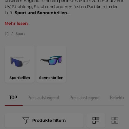
unserem Angebot sind ein perfektes Mittel zum Schutz vor
UV-Strahlung, Staub und anderen festen Partikeln in der
Luft.
Sport und Sonnenbrillen
...
Mehr lesen
Sport
Sportbrillen
Sonnenbrillen
TOP
Preis aufsteigend
Preis absteigend
Beliebtest
Produkte filtern