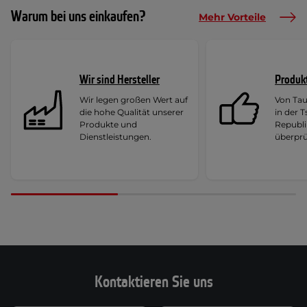
Warum bei uns einkaufen?
Mehr Vorteile
Wir sind Hersteller
Produk
Wir legen großen Wert auf
Von Ta
die hohe Qualität unserer
in der 
Produkte und
Republi
Dienstleistungen.
überprü
Kontaktieren Sie uns