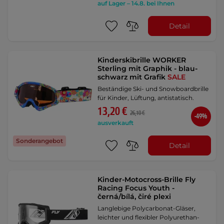
auf Lager – 14.8. bei Ihnen
Detail
Kinderskibrille WORKER
Sterling mit Graphik - blau-
schwarz mit Grafik
SALE
Beständige Ski- und Snowboardbrille
für Kinder, Lüftung, antistatisch.
13,20 €
26,10 €
-49%
ausverkauft
Sonderangebot
Detail
Kinder-Motocross-Brille Fly
Racing Focus Youth -
černá/bílá, čiré plexi
Langlebige Polycarbonat-Gläser,
leichter und flexibler Polyurethan-