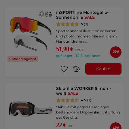
inSPORTline Montegallo-
Sonnenbrille
SALE
5
(9)
Sportsonnenbrille mit polarisierten
und photochromen Gläsern, die im
Handumdrehen …
51,90 €
67,90 €
-24%
auf Lager – 14.8. bei Ihnen
Sonderangebot
Kaufen
Skibrille WORKER Simon -
weiß
SALE
4.5
(3)
Skibrille mit gegen Beschlagen
beständigem Doppelglas, Entlüftung
des Gesichts.
22 €
39 €
-44%