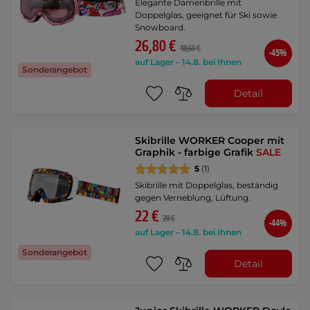
Elegante Damenbrille mit
Doppelglas, geeignet für Ski sowie
Snowboard.
26,80 €
48,60 €
-45%
auf Lager – 14.8. bei Ihnen
Sonderangebot
Detail
Skibrille WORKER Cooper mit
Graphik - farbige Grafik
SALE
5
(1)
Skibrille mit Doppelglas, beständig
gegen Verneblung, Lüftung.
22 €
39 €
-44%
auf Lager – 14.8. bei Ihnen
Sonderangebot
Detail