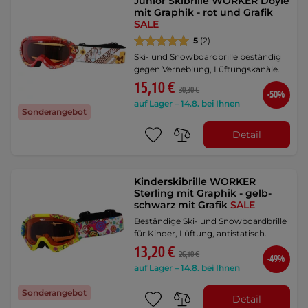
Junior Skibrille WORKER Doyle
mit Graphik - rot und Grafik
SALE
5
(2)
Ski- und Snowboardbrille beständig
gegen Verneblung, Lüftungskanäle.
15,10 €
30,30 €
-50%
auf Lager – 14.8. bei Ihnen
Sonderangebot
Detail
Kinderskibrille WORKER
Sterling mit Graphik - gelb-
schwarz mit Grafik
SALE
Beständige Ski- und Snowboardbrille
für Kinder, Lüftung, antistatisch.
13,20 €
26,10 €
-49%
auf Lager – 14.8. bei Ihnen
Sonderangebot
Detail