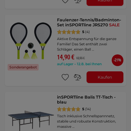
Faulenzer-Tennis/Badminton-
Set inSPORTline JRS270
SALE
5
(4)
Aktive Entspannung für die ganze
Familie! Das Set enthält zwei
Schläger, einen Ball …
14,90 €
18,90 €
-21%
auf Lager – 12.8. bei Ihnen
Sonderangebot
Kaufen
inSPORTline Balis TT-Tisch -
blau
5
(14)
Tisch inklusive Schnellspannnetz,
stabile und robuste Konstruktion,
massive …