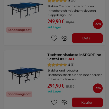
5
(20)
Stabiler Tischtennistisch für den
Innenbereich mit einem cleveren
Klappdesign und …
249,90 €
319,90 €
-22%
auf Lager
Sonderangebot
Detail
Tischtennisplatte inSPORTline
Sental 180
SALE
5
(5)
Stabiler und robuster
Tischtennistisch für den Innenbereich
mit einem cleveren …
294,90 €
369,90 €
-20%
auf Lager
Sonderangebot
Kaufen