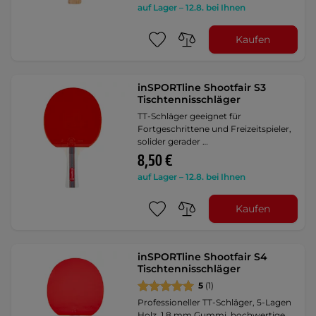
auf Lager – 12.8. bei Ihnen
Kaufen
inSPORTline Shootfair S3
Tischtennisschläger
TT-Schläger geeignet für
Fortgeschrittene und Freizeitspieler,
solider gerader …
8,50 €
auf Lager – 12.8. bei Ihnen
Kaufen
inSPORTline Shootfair S4
Tischtennisschläger
5
(1)
Professioneller TT-Schläger, 5-Lagen
Holz, 1,8 mm Gummi, hochwertige