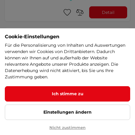
Detail
inSPORTline Elisenda S2 6ks
Cookie-Einstellungen
Tischtennisbälle - weiß
Für die Personalisierung von Inhalten und Auswertungen
5
(1)
verwenden wir Cookies von Drittanbietern. Dadurch
Bälle mit langer Lebensdauer und
können wir Ihnen auf und außerhalb der Website
Haltbarkeit, zwei Sterne, 6 Stück in
einer Packung. …
relevantere Angebote unserer Produkte anzeigen. Die
2,70 €
Datenerhebung wird nicht aktiviert, bis Sie uns Ihre
Zustimmung geben.
auf Lager – 12.8. bei Ihnen
Detail
Ich stimme zu
Einstellungen ändern
inSPORTline Elisenda S3 6ks
Tischtennisbälle - weiß
5
(4)
Nicht zustimmen
Bälle mit langer Lebensdauer und