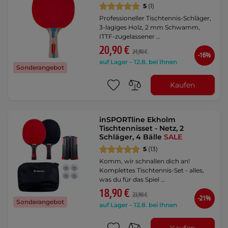
5
(1)
Professioneller Tischtennis-Schläger,
3-lagiges Holz, 2 mm Schwamm,
ITTF-zugelassener …
20,90 €
24,90 €
-16%
auf Lager – 12.8. bei Ihnen
Sonderangebot
Kaufen
inSPORTline Ekholm
Tischtennisset - Netz, 2
Schläger, 4 Bälle
SALE
5
(13)
Komm, wir schnallen dich an!
Komplettes Tischtennis-Set - alles,
was du für das Spiel …
18,90 €
23,90 €
-21%
Sonderangebot
auf Lager – 12.8. bei Ihnen
Kaufen