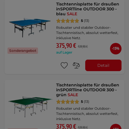
Tischtennisplatte für draußen
inSPORTline OUTDOOR 300 -
blau
SALE
5
(13)
Robuster und stabiler Outdoor-
Tischtennistisch, absolut wetterfest,
inklusive Netz.
375,90 €
439,90 €
-15%
Sonderangebot
auf Lager
Detail
Tischtennisplatte für draußen
inSPORTline OUTDOOR 300 -
grün
SALE
5
(13)
Robuster und stabiler Outdoor-
Tischtennistisch, absolut wetterfest,
inklusive Netz.
375,90 €
439,90 €