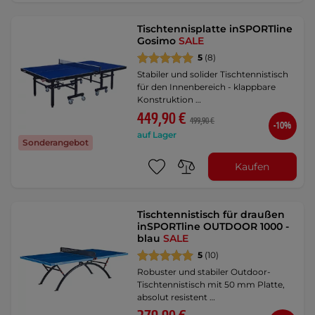
Tischtennisplatte inSPORTline
Gosimo
SALE
5
(8)
Stabiler und solider Tischtennistisch
für den Innenbereich - klappbare
Konstruktion …
449,90 €
499,90 €
-10%
auf Lager
Sonderangebot
Kaufen
Tischtennistisch für draußen
inSPORTline OUTDOOR 1000 -
blau
SALE
5
(10)
Robuster und stabiler Outdoor-
Tischtennistisch mit 50 mm Platte,
absolut resistent …