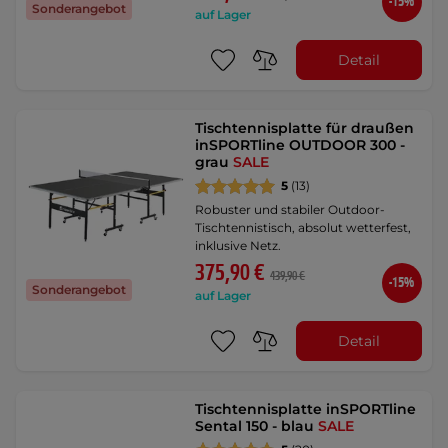
-15%
Sonderangebot
auf Lager
Detail
Tischtennisplatte für draußen
inSPORTline OUTDOOR 300 -
grau
SALE
5
(13)
Robuster und stabiler Outdoor-
Tischtennistisch, absolut wetterfest,
inklusive Netz.
375,90 €
439,90 €
-15%
Sonderangebot
auf Lager
Detail
Tischtennisplatte inSPORTline
Sental 150 - blau
SALE