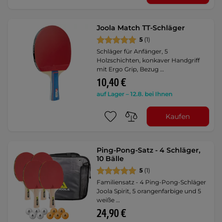
Joola Match TT-Schläger
5
(1)
Schläger für Anfänger, 5
Holzschichten, konkaver Handgriff
mit Ergo Grip, Bezug …
10,40 €
auf Lager – 12.8. bei Ihnen
Kaufen
Ping-Pong-Satz - 4 Schläger,
10 Bälle
5
(1)
Familiensatz - 4 Ping-Pong-Schläger
Joola Spirit, 5 orangenfarbige und 5
weiße …
24,90 €