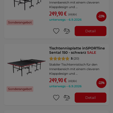
Innenbereich mit einem cleveren
Klappdesign und …
249,90 €
319,90 €
-22%
unterwegs – 6.9.2026
Sonderangebot
Detail
Tischtennisplatte inSPORTline
Sental 150 - schwarz
SALE
5
(20)
Stabiler Tischtennistisch für den
Innenbereich mit einem cleveren
Klappdesign und …
249,90 €
319,90 €
-22%
unterwegs – 6.9.2026
Sonderangebot
Detail