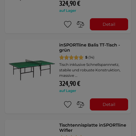
324,90 €
auf Lager
Detail
inSPORTline Balis TT-Tisch -
grün
5
(14)
Tisch inklusive Schnellspannnetz,
stabile und robuste Konstruktion,
massive …
324,90 €
auf Lager
Detail
Tischtennisplatte inSPORTline
Wifler