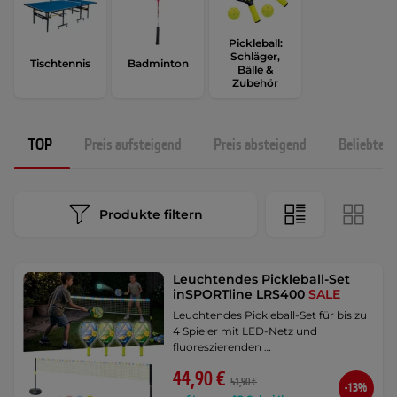
Pickleball:
Schläger,
Tischtennis
Badminton
Bälle &
Zubehör
TOP
Preis aufsteigend
Preis absteigend
Beliebtest
Produkte filtern
Leuchtendes Pickleball-Set
inSPORTline LRS400
SALE
Leuchtendes Pickleball-Set für bis zu
4 Spieler mit LED-Netz und
fluoreszierenden …
44,90 €
51,90 €
-13%