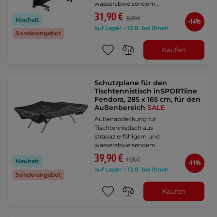
wasserabweisendem …
31,90 €
36,90 €
Neuheit
-14%
auf Lager – 12.8. bei Ihnen
Sonderangebot
Kaufen
Schutzplane für den
Tischtennistisch inSPORTline
Fendora, 285 x 165 cm, für den
Außenbereich
SALE
Außenabdeckung für
Tischtennistisch aus
strapazierfähigem und
wasserabweisendem …
39,90 €
44,90 €
Neuheit
-11%
auf Lager – 12.8. bei Ihnen
Sonderangebot
Kaufen