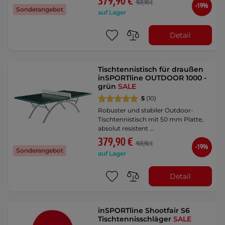
379,90 €
469,90 €
-19%
Sonderangebot
auf Lager
Detail
Tischtennistisch für draußen
inSPORTline OUTDOOR 1000 -
grün
SALE
5
(10)
Robuster und stabiler Outdoor-
Tischtennistisch mit 50 mm Platte,
absolut resistent …
379,90 €
469,90 €
-19%
Sonderangebot
auf Lager
Detail
inSPORTline Shootfair S6
Tischtennisschläger
SALE