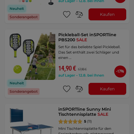
auf Lager – 12.8. bei Ihnen
Neuheit
Kaufen
Sonderangebot
Pickleball-Set inSPORTline
PBS200
SALE
Set für das beliebte Spiel Pickleball.
Das Set enthält zwei Schläger und
einen …
14,90 €
17,90 €
-17%
auf Lager – 12.8. bei Ihnen
Neuheit
Kaufen
Sonderangebot
inSPORTline Sunny Mini
Tischtennisplatte
SALE
5
(11)
Mini Tischtennisplatte für den
Freizeitgebrauch, platzsparend,