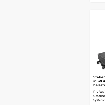
Stehe
inSPOR
belast
Profess
Gesäßma
System 