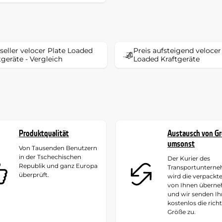
seller velocer Plate Loaded
Preis aufsteigend velocer
tgeräte - Vergleich
Loaded Kraftgeräte
Produktqualität
Austausch von G
umsonst
Von Tausenden Benutzern
in der Tschechischen
Der Kurier des
Republik und ganz Europa
Transportuntern
überprüft.
wird die verpackt
von Ihnen übern
und wir senden I
kostenlos die rich
Größe zu.