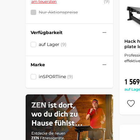
(9)
am teuersten
Nur Aktionspreise
Verfügbarkeit
Hack h
auf Lager
(9)
plate 
Profess
effektiv
Marke
inSPORTline
(9)
1 569
auf Lage