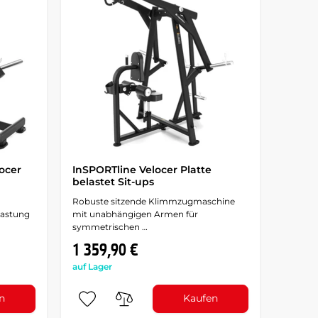
ocer
InSPORTline Velocer Platte
belastet Sit-ups
Robuste sitzende Klimmzugmaschine
lastung
mit unabhängigen Armen für
symmetrischen …
1 359,90 €
auf Lager
n
Kaufen