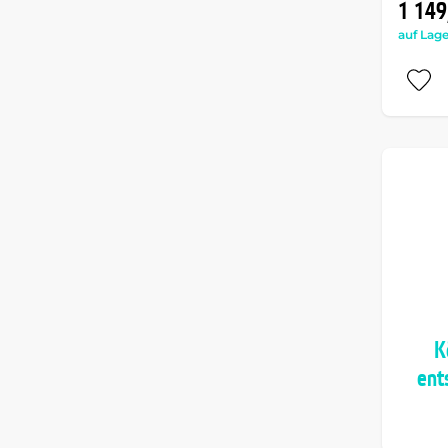
1 149
auf Lage
K
ent