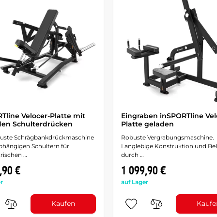
Tline Velocer-Platte mit
Eingraben inSPORTline Vel
den Schulterdrücken
Platte geladen
buste Schrägbankdrückmaschine
Robuste Vergrabungsmaschine.
bhängigen Schultern für
Langlebige Konstruktion und Be
ischen …
durch …
,90 €
1 099,90 €
r
auf Lager
Kaufen
Kaufe