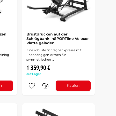
tzen
Brustdrücken auf der
Schrägbank inSPORTline Velocer
Platte geladen
Eine robuste Schrägbankpresse mit
raining
unabhängigen Armen für
symmetrischen …
1 359,90 €
auf Lager
n
Kaufen