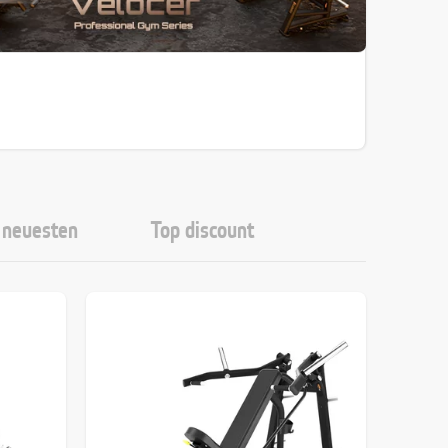
neuesten
Top discount