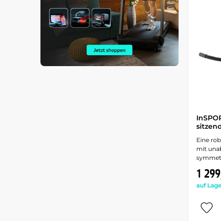
InSPOR
sitzen
Eine ro
mit una
symmetr
1 299
auf Lage