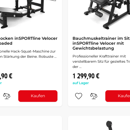
ocken inSPORTline Velocer
Bauchmuskeltrainer im Si
loaded
inSPORTline Velocer mit
Gewichtsbelastung
ionelle Hack-Squat-Maschine zur
Professioneller Krafttrainer mit
en Stärkung der Beine. Robuste …
verstellbarem Sitz für gezieltes T
der …
,90 €
1 299,90 €
r
auf Lager
Kaufen
Kaufe