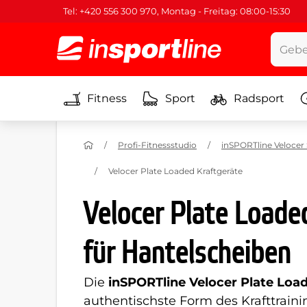
Tel: +420 556 300 970, Montag - Freitag: 08:00-15:30
Fitness
Sport
Radsport
Profi-Fitnessstudio
inSPORTline Velocer 
Velocer Plate Loaded Kraftgeräte
Velocer Plate Loade
für Hantelscheiben
Die
inSPORTline Velocer Plate Load
authentischste Form des Krafttrainin