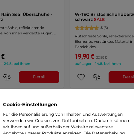
 Rain Seal Überschuhe -
W-TEC Bristos Schuhüberz
rz
schwarz
SALE
ste Sohle, reflektierende
5
(5)
e, von innen verklebte Fugen, …
Rutschfeste Sohle, reflektierende
Elemente, verstärktes Material i
Bereich des …
 €
19,90 €
22,90 €
 – 24.8. bei Ihnen
auf Lager – 14.8. bei Ihnen
Detail
Detai
Cookie-Einstellungen
Für die Personalisierung von Inhalten und Auswertungen
verwenden wir Cookies von Drittanbietern. Dadurch können
wir Ihnen auf und außerhalb der Website relevantere
Angebote unserer Produkte anzeigen. Die Datenerhebung