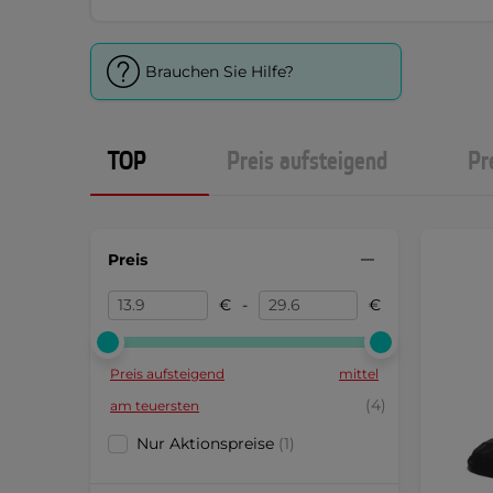
Brauchen Sie Hilfe?
TOP
Preis aufsteigend
Pr
Preis
€
-
€
Preis aufsteigend
mittel
(4)
am teuersten
Nur Aktionspreise
(1)