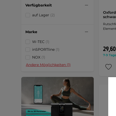
Verfügbarkeit
Oxford
auf Lager
(2)
schwa
Rutschfe
Element
Marke
W-TEC
(1)
29,60
inSPORTline
(1)
7-9 Tage
NOX
(1)
Andere Möglichkeiten (1)