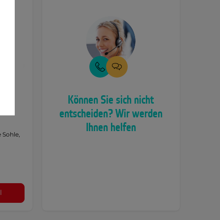
üge
Können Sie sich nicht
entscheiden? Wir werden
Ihnen helfen
 Sohle,
l