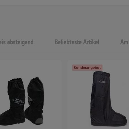
eis absteigend
Beliebteste Artikel
Am 
Sonderangebot