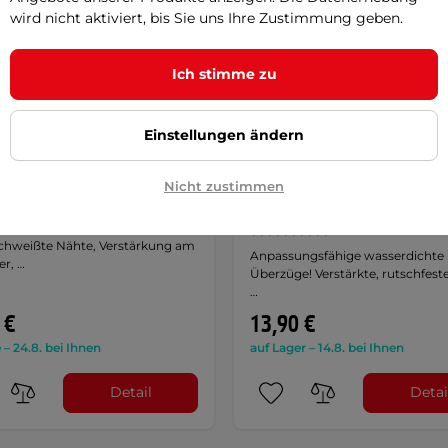
wird nicht aktiviert, bis Sie uns Ihre Zustimmung geben.
Ich stimme zu
Einstellungen ändern
SQUARE Overboots Scold
Wasserdichte Schuhüberz
berzüge ohne Sohle -
inSPORTline Nispo - šedá-
Nicht zustimmen
rz
transparentní
lastischer Saum,
5
(5)
chweißte Nähte, Verstärkung am
Anpassungsfähige wasserdichte
er, …
Überzüge! Verstärkte, rutschfeste
…
 €
13,90 €
 – 24.8. bei Ihnen
auf Lager – 14.8. bei Ihnen
Detail
Detai