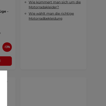
Wie kümmert man sich um die
Motorradakleider?
üge -
Wie wählt man die richtige
Motorradbekleidung
m
-13%
l