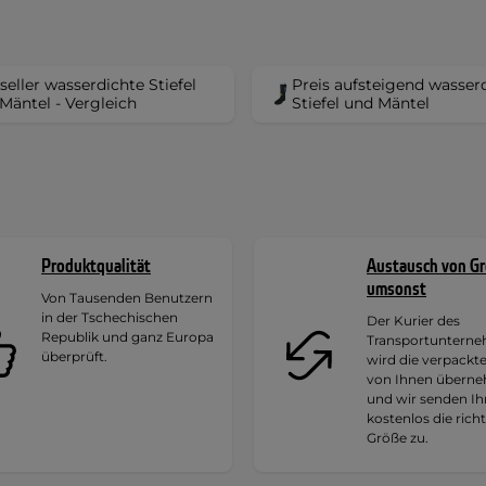
seller wasserdichte Stiefel
Preis aufsteigend wasser
Mäntel - Vergleich
Stiefel und Mäntel
Produktqualität
Austausch von G
umsonst
Von Tausenden Benutzern
in der Tschechischen
Der Kurier des
Republik und ganz Europa
Transportuntern
überprüft.
wird die verpackt
von Ihnen übern
und wir senden I
kostenlos die rich
Größe zu.