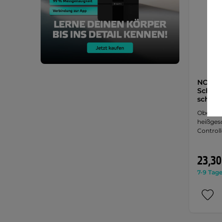
NOX/4
Schuhü
schwa
Oberer e
heißges
Controll
23,30
7-9 Tage