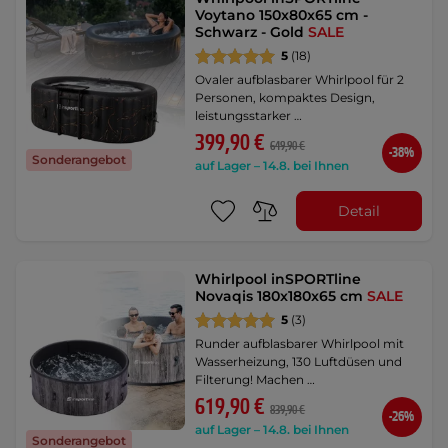
Voytano 150x80x65 cm -
Schwarz - Gold
SALE
5
(18)
Ovaler aufblasbarer Whirlpool für 2
Personen, kompaktes Design,
leistungsstarker …
399,90 €
649,90 €
-38%
Sonderangebot
auf Lager – 14.8. bei Ihnen
Detail
Whirlpool inSPORTline
Novaqis 180x180x65 cm
SALE
5
(3)
Runder aufblasbarer Whirlpool mit
Wasserheizung, 130 Luftdüsen und
Filterung! Machen …
619,90 €
839,90 €
-26%
auf Lager – 14.8. bei Ihnen
Sonderangebot