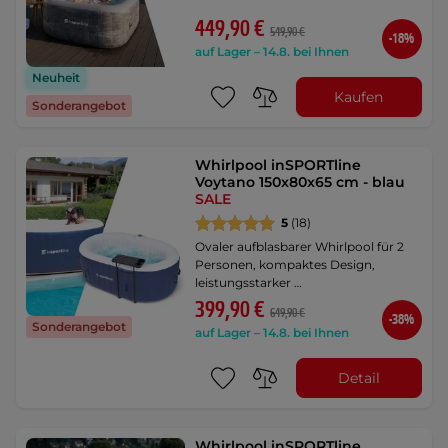
449,90 €
549,90 €
-18%
auf Lager – 14.8. bei Ihnen
Neuheit
Kaufen
Sonderangebot
Whirlpool inSPORTline
Voytano 150x80x65 cm - blau
SALE
5
(18)
Ovaler aufblasbarer Whirlpool für 2
Personen, kompaktes Design,
leistungsstarker …
399,90 €
649,90 €
-38%
Sonderangebot
auf Lager – 14.8. bei Ihnen
Detail
Whirlpool inSPORTline