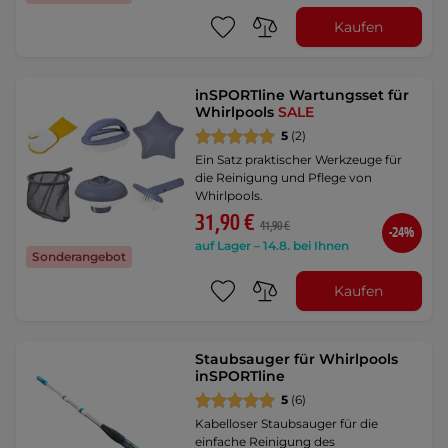
Kaufen
inSPORTline Wartungsset für
Whirlpools
SALE
5
(2)
Ein Satz praktischer Werkzeuge für
die Reinigung und Pflege von
Whirlpools.
31,90 €
41,90 €
-24%
auf Lager – 14.8. bei Ihnen
Sonderangebot
Kaufen
Staubsauger für Whirlpools
inSPORTline
5
(6)
Kabelloser Staubsauger für die
einfache Reinigung des