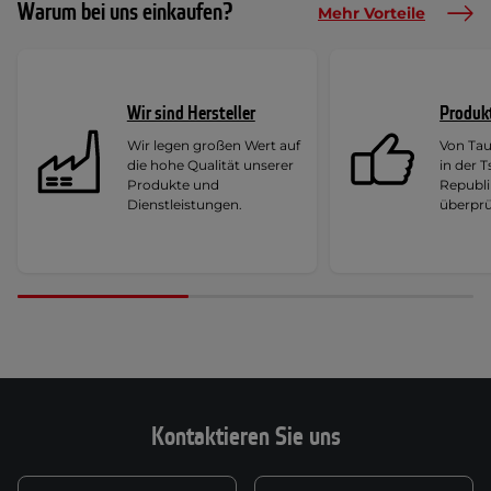
Warum bei uns einkaufen?
Mehr Vorteile
Wir sind Hersteller
Produk
Wir legen großen Wert auf
Von Ta
die hohe Qualität unserer
in der 
Produkte und
Republi
Dienstleistungen.
überprü
Kontaktieren Sie uns