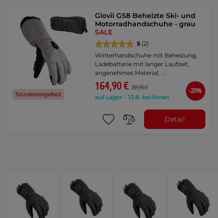
Glovii GS8 Beheizte Ski- und
Motorradhandschuhe - grau
SALE
5
(2)
Winterhandschuhe mit Beheizung,
Ladebatterie mit langer Laufzeit,
angenehmes Material, …
164,90 €
204,90 €
-20%
Sonderangebot
auf Lager – 13.8. bei Ihnen
Detail