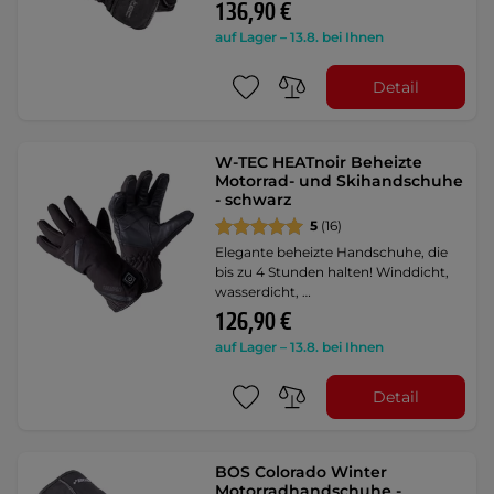
136,90 €
auf Lager – 13.8. bei Ihnen
Detail
W-TEC HEATnoir Beheizte
Motorrad- und Skihandschuhe
- schwarz
5
(16)
Elegante beheizte Handschuhe, die
bis zu 4 Stunden halten! Winddicht,
wasserdicht, …
126,90 €
auf Lager – 13.8. bei Ihnen
Detail
BOS Colorado Winter
Motorradhandschuhe -