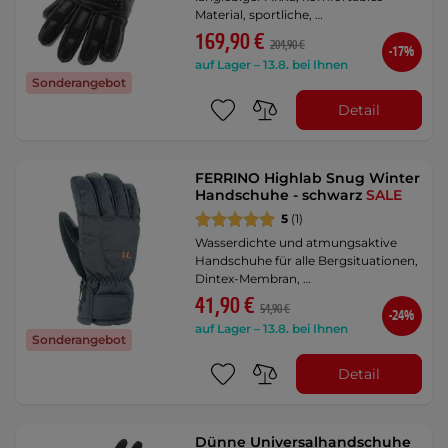
Material, sportliche, …
169,90 €
204,90 €
-17%
auf Lager – 13.8. bei Ihnen
Sonderangebot
Detail
FERRINO Highlab Snug Winter
Handschuhe - schwarz
SALE
5
(1)
Wasserdichte und atmungsaktive
Handschuhe für alle Bergsituationen,
Dintex-Membran, …
41,90 €
54,90 €
-24%
auf Lager – 13.8. bei Ihnen
Sonderangebot
Detail
Dünne Universalhandschuhe