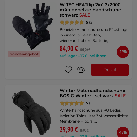
W-TEC HEATflip 2in1 2x2000
mAh beheizte Handschuhe -
schwarz
SALE
5
(2)
Beheizte Handschuhe und Fäustlinge
in einem, 3 Heizstufen,
wiederaufladbare Batterie, …
84,90 €
104,90 €
-19%
Sonderangebot
auf Lager – 13.8. bei Ihnen
Detail
Winter Motorradhandschuhe
BOS G-Winter - schwarz
SALE
5
(1)
Winterhandschuhe aus PU Leder,
Isolation Thinsulate 3M, wasserdichte
Membrane Hipora, …
29,90 €
35,90 €
-17%
auf Lager – 13.8. bei Ihnen