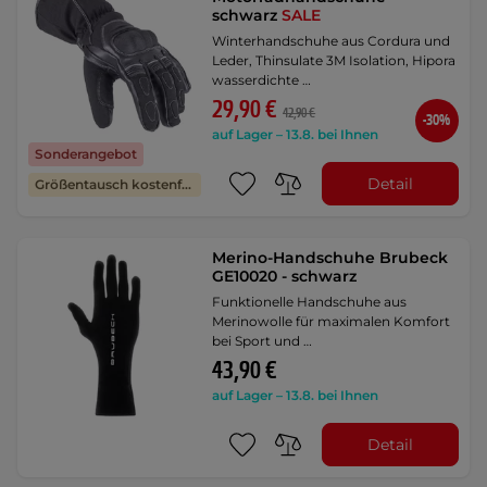
schwarz
SALE
Winterhandschuhe aus Cordura und
Leder, Thinsulate 3M Isolation, Hipora
wasserdichte …
29,90 €
42,90 €
-30%
auf Lager – 13.8. bei Ihnen
Sonderangebot
Detail
Größentausch kostenfrei
Merino-Handschuhe Brubeck
GE10020 - schwarz
Funktionelle Handschuhe aus
Merinowolle für maximalen Komfort
bei Sport und …
43,90 €
auf Lager – 13.8. bei Ihnen
Detail