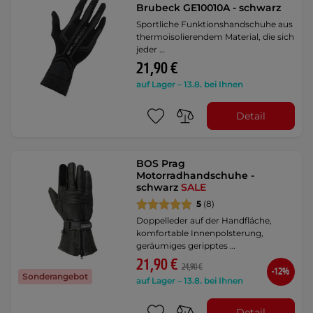
Brubeck GE10010A - schwarz
Sportliche Funktionshandschuhe aus
thermoisolierendem Material, die sich
jeder …
21,90 €
auf Lager – 13.8. bei Ihnen
Detail
BOS Prag
Motorradhandschuhe -
schwarz
SALE
5
(8)
Doppelleder auf der Handfläche,
komfortable Innenpolsterung,
geräumiges geripptes …
21,90 €
24,90 €
-12%
Sonderangebot
auf Lager – 13.8. bei Ihnen
Detail