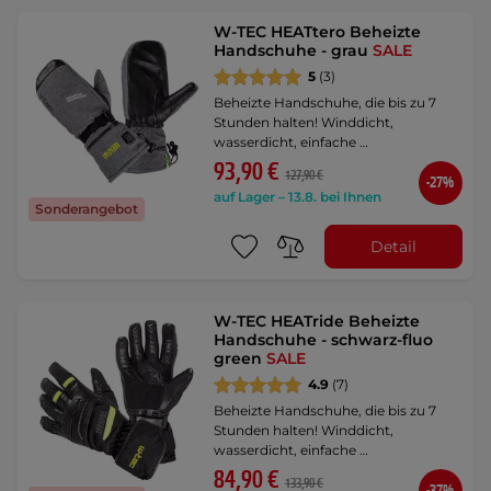
W-TEC HEATtero Beheizte
Handschuhe - grau
SALE
5
(3)
Beheizte Handschuhe, die bis zu 7
Stunden halten! Winddicht,
wasserdicht, einfache …
93,90 €
127,90 €
-27%
auf Lager – 13.8. bei Ihnen
Sonderangebot
Detail
W-TEC HEATride Beheizte
Handschuhe - schwarz-fluo
green
SALE
4.9
(7)
Beheizte Handschuhe, die bis zu 7
Stunden halten! Winddicht,
wasserdicht, einfache …
84,90 €
133,90 €