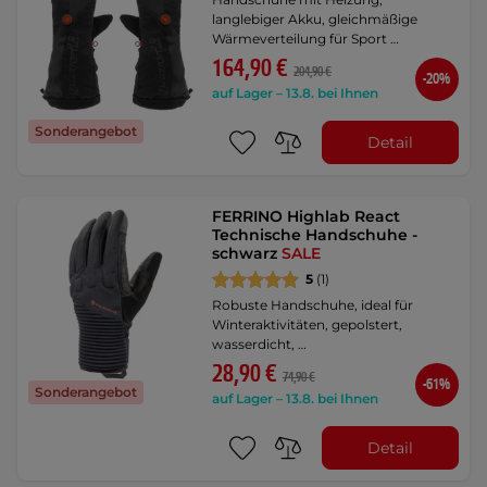
langlebiger Akku, gleichmäßige
Wärmeverteilung für Sport …
164,90 €
204,90 €
-20%
auf Lager – 13.8. bei Ihnen
Sonderangebot
Detail
FERRINO Highlab React
Technische Handschuhe -
schwarz
SALE
5
(1)
Robuste Handschuhe, ideal für
Winteraktivitäten, gepolstert,
wasserdicht, …
28,90 €
74,90 €
-61%
Sonderangebot
auf Lager – 13.8. bei Ihnen
Detail