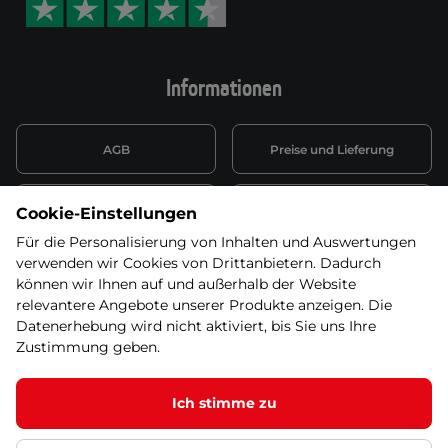
Informationen
AGB
Preise und Lieferung
Informationen nach Art. 13
Datenschutzerklärung
Cookie-Einstellungen
DSGVO
Für die Personalisierung von Inhalten und Auswertungen
verwenden wir Cookies von Drittanbietern. Dadurch
Wiederufsbelehrung mit Link
Batterieentsorgung
zum Formular
können wir Ihnen auf und außerhalb der Website
relevantere Angebote unserer Produkte anzeigen. Die
Informationen zu Elektro-
Datenerhebung wird nicht aktiviert, bis Sie uns Ihre
Widerruf erklären
und Elektonikgeräten
Zustimmung geben.
Ich stimme zu