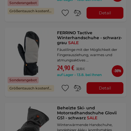
Sonderangebot
Größentausch kostenfrei
Detail
FERRINO Tactive
Winterhandschuhe - schwarz-
grau
SALE
Fäustlinge mit der Möglichkeit der
Fingerausziehung, warmes und
atmungsaktives …
24,90 €
38,90 €
-36%
auf Lager – 13.8. bei Ihnen
Sonderangebot
Detail
Größentausch kostenfrei
Beheizte Ski- und
Motorradhandschuhe Glovii
GS1 - schwarz
SALE
Winterwärmende Handschuhe,
langlebiger Akku, komfortables