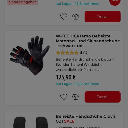
-37%
Sonderangebot
auf Lager – 13.8. bei Ihnen
Detail
W-TEC HEATamo Beheizte
Motorrad- und Skihandschuhe
- schwarz-rot
5
(12)
Beheizte Handschuhe, die bis zu 4
Stunden halten! Winddicht,
wasserdicht, einfach zu …
125,90 €
auf Lager – 13.8. bei Ihnen
Detail
Beheizte Handschuhe Glovii
GZ1
SALE
Handschuhe mit Heizung,