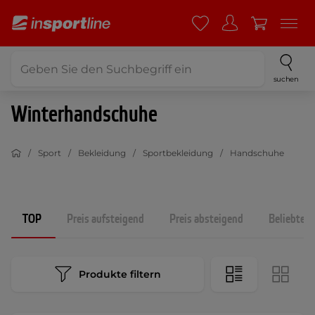
suchen
Winterhandschuhe
Sport
Bekleidung
Sportbekleidung
Handschuhe
TOP
Preis aufsteigend
Preis absteigend
Beliebtest
Produkte filtern