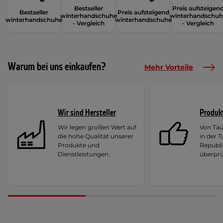
Bestseller
Preis aufsteigen
Bestseller
Preis aufsteigend
winterhandschuhe
winterhandschuh
winterhandschuhe
winterhandschuhe
- Vergleich
- Vergleich
Warum bei uns einkaufen?
Mehr Vorteile
Wir sind Hersteller
Produk
Wir legen großen Wert auf
Von Ta
die hohe Qualität unserer
in der 
Produkte und
Republi
Dienstleistungen.
überprü