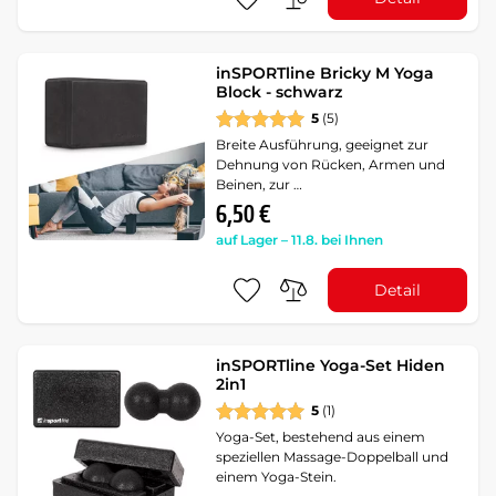
inSPORTline Bricky M Yoga
Block - schwarz
5
(5)
Breite Ausführung, geeignet zur
Dehnung von Rücken, Armen und
Beinen, zur …
6,50 €
auf Lager – 11.8. bei Ihnen
Detail
inSPORTline Yoga-Set Hiden
2in1
5
(1)
Yoga-Set, bestehend aus einem
speziellen Massage-Doppelball und
einem Yoga-Stein.