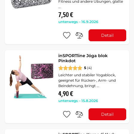
Fitness und andere Übungen, glatte
…
7,50 €
unterwegs – 16.9.2026
Detail
inSPORTline Jóga blok
Pinkdot
5
(4)
Leichter und stabiler Yogablock,
geeignet für Rücken-, Arm- und
Beindehnung, bringt …
4,90 €
unterwegs – 15.8.2026
Detail