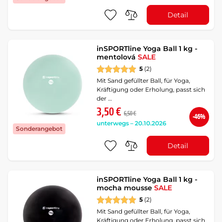
Detail
inSPORTline Yoga Ball 1 kg -
mentolová
SALE
5
(2)
Mit Sand gefüllter Ball, für Yoga,
Kräftigung oder Erholung, passt sich
der …
3,50 €
6,50 €
-46%
unterwegs – 20.10.2026
Sonderangebot
Detail
inSPORTline Yoga Ball 1 kg -
mocha mousse
SALE
5
(2)
Mit Sand gefüllter Ball, für Yoga,
Kräftigung oder Erholung, passt sich