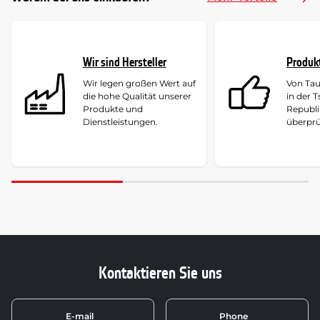
Wir sind Hersteller
Produk
Wir legen großen Wert auf
Von Ta
die hohe Qualität unserer
in der 
Produkte und
Republi
Dienstleistungen.
überprü
Kontaktieren Sie uns
E-mail
Phone