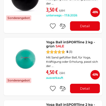
der …
3,50 €
6,50 €
-46%
unterwegs – 17.8.2026
Sonderangebot
Detail
Yoga Ball inSPORTline 2 kg -
grün
SALE
5
(3)
Mit Sand gefüllter Ball, für Yoga,
Kräftigung oder Erholung, passt sich
der …
4,50 €
7,50 €
-40%
ausverkauft
Sonderangebot
Detail
Yoga Ball inSPORTline 2 kg -