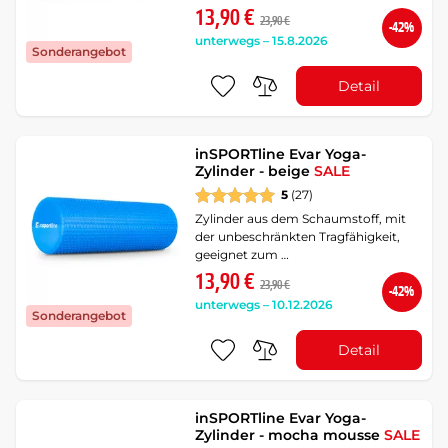
13,90 €
23,90 €
-42%
unterwegs – 15.8.2026
Sonderangebot
Detail
inSPORTline Evar Yoga-
Zylinder - beige
SALE
5
(27)
Zylinder aus dem Schaumstoff, mit
der unbeschränkten Tragfähigkeit,
geeignet zum …
13,90 €
23,90 €
-42%
unterwegs – 10.12.2026
Sonderangebot
Detail
inSPORTline Evar Yoga-
Zylinder - mocha mousse
SALE