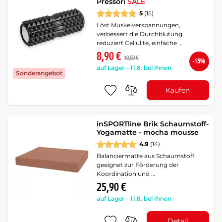
Pressori
SALE
5
(15)
Löst Muskelverspannungen,
verbessert die Durchblutung,
reduziert Cellulite, einfache …
8,90 €
10,50 €
-15%
auf Lager – 11.8. bei Ihnen
Sonderangebot
Kaufen
inSPORTline Brik Schaumstoff-
Yogamatte - mocha mousse
4.9
(14)
Balanciermatte aus Schaumstoff,
geeignet zur Förderung der
Koordination und …
25,90 €
auf Lager – 11.8. bei Ihnen
Detail