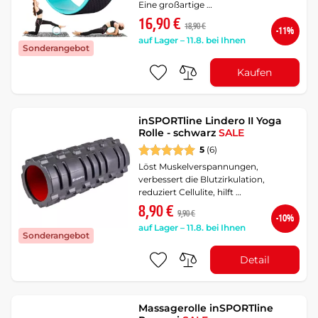
Eine großartige …
16,90 €
18,90 €
-11%
auf Lager – 11.8. bei Ihnen
Sonderangebot
Kaufen
inSPORTline Lindero II Yoga
Rolle - schwarz
SALE
5
(6)
Löst Muskelverspannungen,
verbessert die Blutzirkulation,
reduziert Cellulite, hilft …
8,90 €
9,90 €
-10%
auf Lager – 11.8. bei Ihnen
Sonderangebot
Detail
Massagerolle inSPORTline