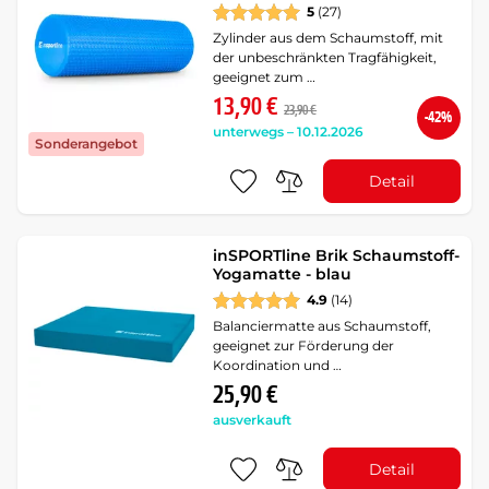
5
(27)
Zylinder aus dem Schaumstoff, mit
der unbeschränkten Tragfähigkeit,
geeignet zum …
13,90 €
23,90 €
-42%
unterwegs – 10.12.2026
Sonderangebot
Detail
inSPORTline Brik Schaumstoff-
Yogamatte - blau
4.9
(14)
Balanciermatte aus Schaumstoff,
geeignet zur Förderung der
Koordination und …
25,90 €
ausverkauft
Detail