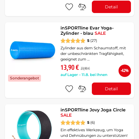
Detail
inSPORTline Evar Yoga-
Zylinder - blau
SALE
5
(27)
Zylinder aus dem Schaumstoff, mit
der unbeschränkten Tragfähigkeit,
geeignet zum …
13,90 €
23,90 €
-42%
auf Lager – 11.8. bei Ihnen
Sonderangebot
Detail
inSPORTline Jovy Joga Circle
SALE
5
(6)
Ein effektives Werkzeug, um Yoga
und Dehnübungen zu unterstützen!