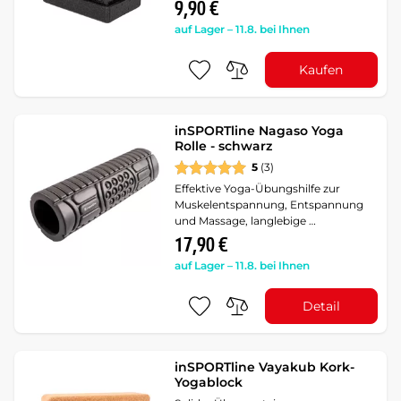
9,90 €
auf Lager – 11.8. bei Ihnen
Kaufen
inSPORTline Nagaso Yoga
Rolle - schwarz
5
(3)
Effektive Yoga-Übungshilfe zur
Muskelentspannung, Entspannung
und Massage, langlebige …
17,90 €
auf Lager – 11.8. bei Ihnen
Detail
inSPORTline Vayakub Kork-
Yogablock