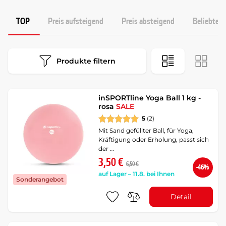
TOP
Preis aufsteigend
Preis absteigend
Beliebtest
Produkte filtern
inSPORTline Yoga Ball 1 kg -
rosa
SALE
5
(2)
Mit Sand gefüllter Ball, für Yoga,
Kräftigung oder Erholung, passt sich
der …
3,50 €
6,50 €
-46%
auf Lager – 11.8. bei Ihnen
Sonderangebot
Detail