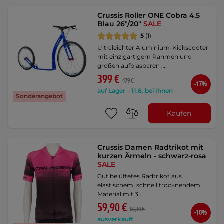
Crussis Roller ONE Cobra 4.5
Blau 26"/20"
SALE
5
(1)
Ultraleichter Aluminium-Kickscooter
mit einzigartigem Rahmen und
großen aufblasbaren …
399 €
479 €
-17%
auf Lager – 11.8. bei Ihnen
Sonderangebot
Kaufen
Crussis Damen Radtrikot mit
kurzen Ärmeln - schwarz-rosa
SALE
Gut belüftetes Radtrikot aus
elastischem, schnell trocknendem
Material mit 3 …
59,90 €
66,30 €
-10%
ausverkauft