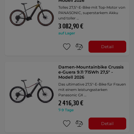
Modell 2026
Tolles 27,5"-E-Bike mit Top-Motor von
PANASONIC, superstarkem Akku
und toller …
3 082,90 €
auf Lager
Detail
Damen-Mountainbike Crussis
e-Guera 9.11 715Wh 27,5" -
Modell 2026
Das ultimative 27,5"-E-Bike für Frauen
mit einem leistungsstarken
Panasonic GX …
2 416,30 €
7-9 Tage
Detail