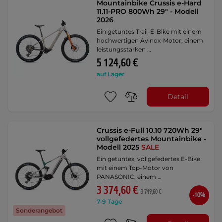
Mountainbike Crussis e-Hard
11.11-PRO 800Wh 29" - Modell
2026
Ein getuntes Trail-E-Bike mit einem
hochwertigen Avinox-Motor, einem
leistungsstarken …
5 124,60 €
auf Lager
Detail
Crussis e-Full 10.10 720Wh 29"
vollgefedertes Mountainbike -
Modell 2025
SALE
Ein getuntes, vollgefedertes E-Bike
mit einem Top-Motor von
PANASONIC, einem …
3 374,60 €
3 749,60 €
-10%
7-9 Tage
Sonderangebot