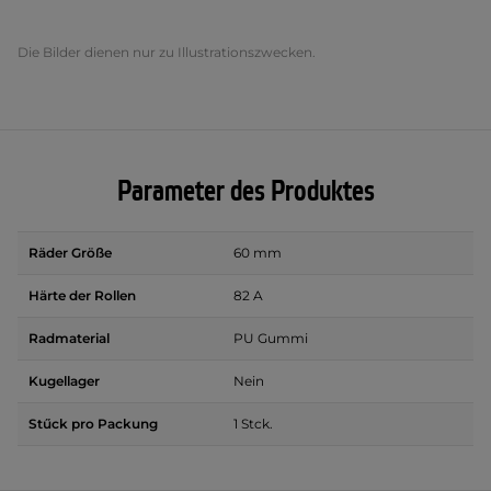
Die Bilder dienen nur zu Illustrationszwecken.
Parameter des Produktes
Räder Größe
60 mm
Härte der Rollen
82 A
Radmaterial
PU Gummi
Kugellager
Nein
Stűck pro Packung
1 Stck.