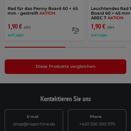
Rad für das Penny Board 60 × 45
Leuchtendes Rad 
mm - gestreift
AKTION
Board 60 × 45 mm 
ABEC 7
AKTION
1,90 €
1,90 €
2,60 €
2,90 €
auf Lager
auf Lager
Diese Produkte vergleichen
Kontaktieren Sie uns
E-mail
Phone
shop@insportline.de
+420 556 300 970