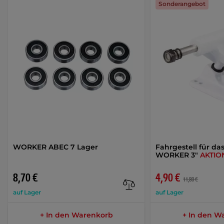
Sonderangebot
WORKER ABEC 7 Lager
Fahrgestell für d
WORKER 3"
AKTIO
8,70 €
4,90 €
11,80 €
auf Lager
auf Lager
+ In den Warenkorb
+ In den W