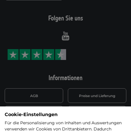
Folgen Sie uns
Youtube
Informationen
AGB
Preise und Lieferung
Informationen nach Art. 13
Datenschutzerklärung
Cookie-Einstellungen
DSGVO
Für die Personalisierung von Inhalten und Auswertungen
verwenden wir Cookies von Drittanbietern. Dadurch
Wiederufsbelehrung mit Link
Batterieentsorgung