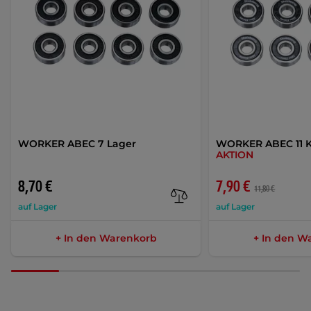
WORKER ABEC 7 Lager
WORKER ABEC 11 K
AKTION
8,70 €
7,90 €
11,80 €
auf Lager
auf Lager
+ In den Warenkorb
+ In den W