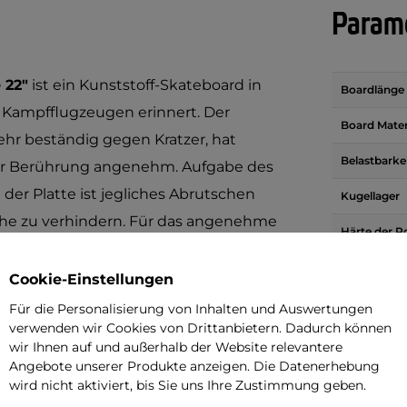
Parame
 22"
ist ein Kunststoff-Skateboard in
Boardlänge
 Kampfflugzeugen erinnert. Der
Board Mater
ehr beständig gegen Kratzer, hat
Belastbarke
der Berührung angenehm. Aufgabe des
 der Platte ist jegliches Abrutschen
Kugellager
he zu verhindern. Für das angenehme
Härte der R
 7 mit hoher Genauigkeit der
Radmateria
en und dem niedrigen Gewicht kann
Cookie-Einstellungen
zum Beispiel in den Rucksack
Gewicht
Für die Personalisierung von Inhalten und Auswertungen
verwenden wir Cookies von Drittanbietern. Dadurch können
ergetragen werden. Dieses Brett des
Speciale Ei
wir Ihnen auf und außerhalb der Website relevantere
 Beschleunigung des Reisens durch die
Angebote unserer Produkte anzeigen. Die Datenerhebung
erden diesen unzerbrechlichen Knirps
wird nicht aktiviert, bis Sie uns Ihre Zustimmung geben.