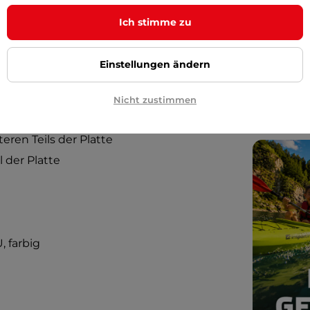
Brauch
Ich stimme zu
Wie wäh
Skatebo
Einstellungen ändern
Untersc
Nicht zustimmen
ren Teils der Platte
 der Platte
, farbig