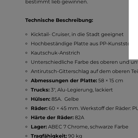
bestimmt lieb gewinnen.
Technische Beschreibung:
Kicktail- Cruiser, in die Stadt geeignet
Hochbeständige Platte aus PP-Kunststoff
Kautschuk-Anstrich
Unterschiedliche Farbe des oberen und unte
Antirutsch-Gitterschlag auf dem oberen Teil
Abmessungen der Platte:
58 × 15 cm
Trucks:
3", Alu-Legierung, lackiert
Hülsen:
85A. Gelbe
Räder:
60 × 45 mm. Werkstoff der Räder: PU
Härte der Räder:
82A
Lager:
ABEC 7 Chrome, schwarze Farbe
Tragfähigkeit:
90 kg