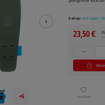
geeigneter Kicktail
E-shop:
auf Lager - 12
Folgend
23,50 €
35
in
Ware
+6
Favoriten