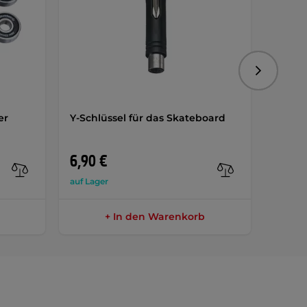
Folgend
er
Y-Schlüssel für das Skateboard
Klass
inSPO
AKTIO
6,90 €
9,50 
auf Lager
auf Lag
+ In den Warenkorb