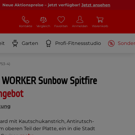
Neue Aktionspreise – jetzt verfügbar!
Jetzt ansehen
Kontakte
Vergleich
Favoriten
Anmelden
Warenkorb
it
Garten
Profi-Fitnessstudio
Sonde
753-4)
 WORKER Sunbow Spitfire
ngebot
tung
ard mit Kautschukanstrich, Antirutsch-
 oberen Teil der Platte, ein in die Stadt