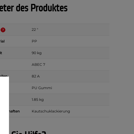
ter des Produktes
22 "
ial
PP
it
90 kg
ABEC 7
ollen
82 A
l
PU Gummi
1.85 kg
genschaften
Kautschuklackierung