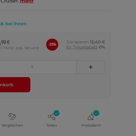
-Cruiser.
mehr
.8. bei Ihnen
,90 €
Sie sparen
12,40 €
-35%
Ihr Treuerabatt
0%
cl. MwSt. zzgl. Versand
nkorb
Vergleichen
Teilen
Preisalarm