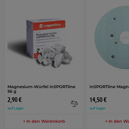
Magnesium-Würfel inSPORTline
inSPORTline Magne
56 g
2,90 €
14,50 €
auf Lager
auf Lager
+ In den Warenkorb
+ In den W