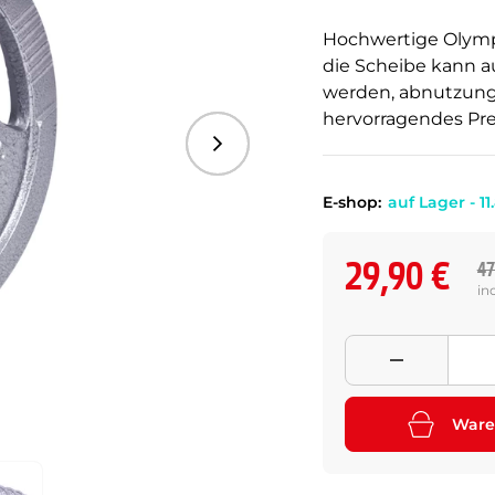
Hochwertige Olymp
die Scheibe kann a
werden, abnutzun
hervorragendes Prei
Folgend
E-shop:
auf Lager - 11
29,90 €
47
in
Ware