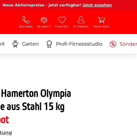
Neue Aktionspreise – jetzt verfügbar!
Jetzt ansehen
Kontakte
Vergleich
Favoriten
Anmelden
Warenkorb
it
Garten
Profi-Fitnessstudio
Sonde
 Hamerton Olympia
e aus Stahl 15 kg
bot
tung