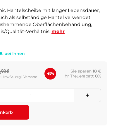
ic Hantelscheibe mit langer Lebensdauer,
uch als selbständige Hantel verwendet
gshemmende Oberflächenbehandlung,
s/Qualität-Verhältnis.
mehr
.8. bei Ihnen
,90 €
Sie sparen
18 €
-38%
Ihr Treuerabatt
0%
cl. MwSt. zzgl. Versand
nkorb