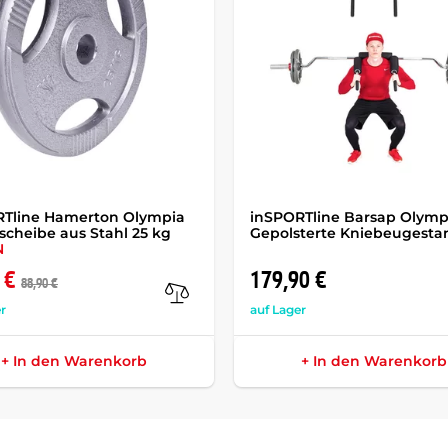
RTline Hamerton Olympia
inSPORTline Barsap Olymp
scheibe aus Stahl 25 kg
Gepolsterte Kniebeugesta
N
 €
179,90 €
88,90 €
r
auf Lager
+ In den Warenkorb
+ In den Warenkorb