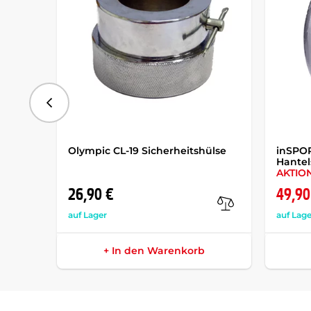
vorhergehend
Olympic CL-19 Sicherheitshülse
inSPO
Hantel
AKTIO
26,90 €
49,90
auf Lager
auf Lage
+ In den Warenkorb