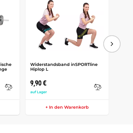
Folgend
ische
Widerstandsband inSPORTline
inSPO
nge
Hiplop L
Sprun
9,90 €
8,50 
auf Lager
auf Lag
+ In den Warenkorb