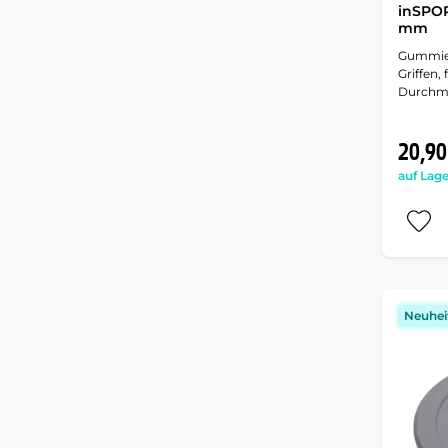
inSPOR
mm
Gummier
Griffen,
Durchm
20,90
auf Lage
Neuhei