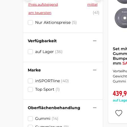
Preis aufsteigend
mittel
(41)
am teuersten
Nur Aktionspreise
(5)
Verfügbarkeit
Set mi
auf Lager
(36)
Gummi
Bumper
mm
S
Marke
Vorteilh
Gewicht
inSPORTline
(40)
Gummi 
Top Sport
(1)
439,9
auf Lage
Oberflächenbehandlung
Gummi
(14)