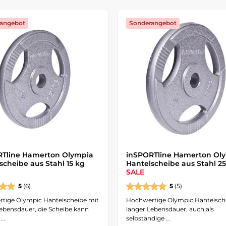
angebot
Sonderangebot
RTline Hamerton Olympia
inSPORTline Hamerton Ol
scheibe aus Stahl 15 kg
Hantelscheibe aus Stahl 2
SALE
5
(6)
5
(5)
tige Olympic Hantelscheibe mit
Hochwertige Olympic Hantelsch
Lebensdauer, die Scheibe kann
langer Lebensdauer, auch als
 …
selbständige …