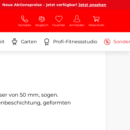
Neue Aktionspreise – jetzt verfügbar!
Jetzt ansehen
Kontakte
Vergleich
Favoriten
Anmelden
Warenkorb
it
Garten
Profi-Fitnessstudio
Sonde
er von 50 mm, sogen.
enbeschichtung, geformten