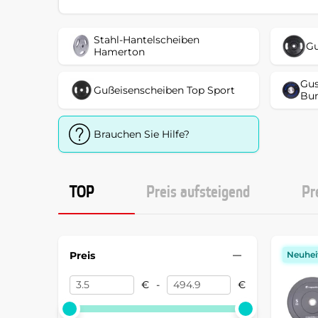
Stahl-Hantelscheiben
Gu
Hamerton
Gus
Gußeisenscheiben Top Sport
Bum
Brauchen Sie Hilfe?
TOP
Preis aufsteigend
Pr
Preis
Neuhei
€
-
€