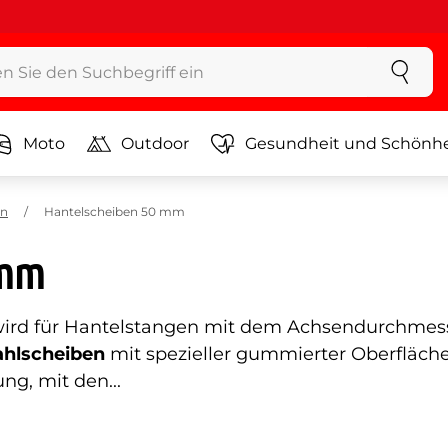
Moto
Outdoor
Gesundheit und Schönhe
en
Hantelscheiben 50 mm
 mm
ird für Hantelstangen mit dem Achsendurchmess
ahlscheiben
mit spezieller gummierter Oberfläch
g, mit den...