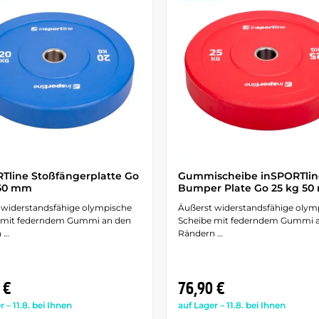
Tline Stoßfängerplatte Go
Gummischeibe inSPORTlin
 50 mm
Bumper Plate Go 25 kg 5
 widerstandsfähige olympische
Äußerst widerstandsfähige olym
 mit federndem Gummi an den
Scheibe mit federndem Gummi 
 …
Rändern …
 €
76,90 €
r – 11.8. bei Ihnen
auf Lager – 11.8. bei Ihnen