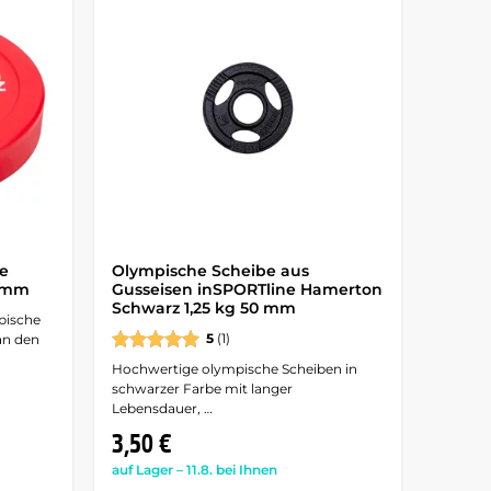
e
Olympische Scheibe aus
0 mm
Gusseisen inSPORTline Hamerton
Schwarz 1,25 kg 50 mm
pische
5
(1)
an den
Hochwertige olympische Scheiben in
schwarzer Farbe mit langer
Lebensdauer, …
3,50 €
auf Lager – 11.8. bei Ihnen