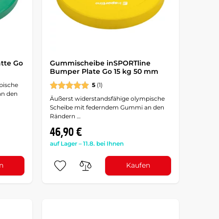
tte Go
Gummischeibe inSPORTline
Bumper Plate Go 15 kg 50 mm
pische
5
(1)
an den
Äußerst widerstandsfähige olympische
Scheibe mit federndem Gummi an den
Rändern …
46,90 €
auf Lager – 11.8. bei Ihnen
n
Kaufen