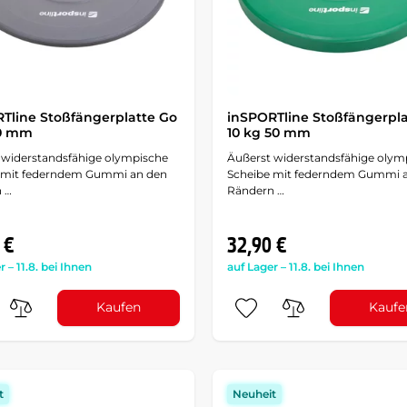
Tline Stoßfängerplatte Go
inSPORTline Stoßfängerpla
50 mm
10 kg 50 mm
 widerstandsfähige olympische
Äußerst widerstandsfähige olym
 mit federndem Gummi an den
Scheibe mit federndem Gummi 
 …
Rändern …
 €
32,90 €
r – 11.8. bei Ihnen
auf Lager – 11.8. bei Ihnen
Kaufen
Kaufe
t
Neuheit