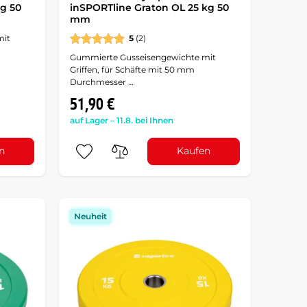
kg 50
inSPORTline Graton OL 25 kg 50
mm
mit
5
(2)
Gummierte Gusseisengewichte mit
Griffen, für Schäfte mit 50 mm
Durchmesser …
51,90 €
auf Lager – 11.8. bei Ihnen
n
Kaufen
Neuheit