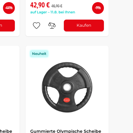
42,90 €
46,90 €
-44%
-9%
auf Lager – 11.8. bei Ihnen
n
Kaufen
Neuheit
heibe
Gummierte Olympische Scheibe