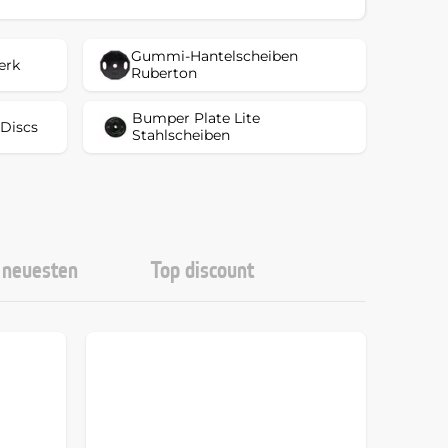
Gummi-Hantelscheiben
erk
Ruberton
Bumper Plate Lite
 Discs
Stahlscheiben
neuesten
Top discount