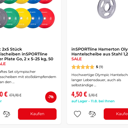
t 2x5 Stück
inSPORTline Hamerton Ol
scheiben inSPORTline
Hantelscheibe aus Stahl 1,
 Plate Go, 2 x 5–25 kg, 50
SALE
ALE
5
(9)
aftes Set olympischer
Hochwertige Olympic Hantelsch
sscheiben mit stoßdämpfendem
langer Lebensdauer, auch als
an den …
selbständige …
0 €
4,50 €
474,90 €
5,90 €
-7%
r
auf Lager – 11.8. bei Ihnen
Kaufen
Kaufe