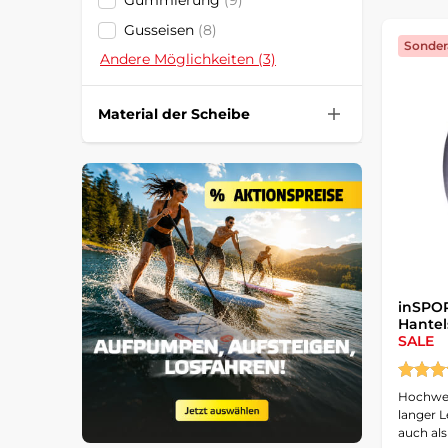
Gummierung
(9)
Gusseisen
(8)
Sonder
Andere Möglichkeiten (3)
Material der Scheibe
inSPO
Hantel
SALE
Hochwer
langer 
auch als