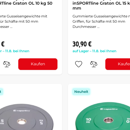
Tline Graton OL 10 kg 50
inSPORTline Graton OL 15 
mm
te Gusseisengewichte mit
Gummierte Gusseisengewichte 
 für Schäfte mit 50 mm
Griffen, für Schäfte mit 50 mm
esser …
Durchmesser …
 €
30,90 €
r – 11.8. bei Ihnen
auf Lager – 11.8. bei Ihnen
Kaufen
Kaufe
t
Neuheit