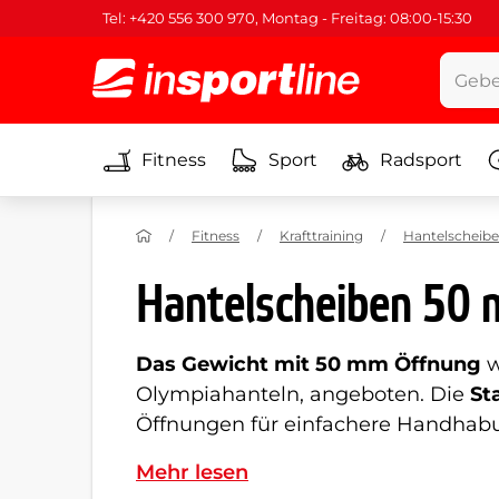
Tel: +420 556 300 970, Montag - Freitag: 08:00-15:30
Fitness
Sport
Radsport
Fitness
Krafttraining
Hantelscheib
Hantelscheiben 50
Das Gewicht mit 50 mm Öffnung
w
Olympiahanteln, angeboten. Die
St
Öffnungen für einfachere Handhabun
Mehr lesen