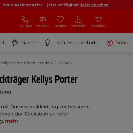
Neue Aktionspreise – jetzt verfügbar!
Jetzt ansehen
Kontakte
Vergleich
Favoriten
Anmelden
Warenkorb
it
Garten
Profi-Fitnessstudio
Sonde
Kellys Porter (Produktcode: KE-16D048)
kträger Kellys Porter
tung
 mit Gummiauskleidung zur besseren
chkeit der Rückstrahler- oder
g.
mehr