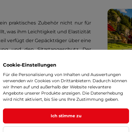
ein praktisches Zubehör nicht nur für
lt, was ihm Leichtigkeit und Elastizität
teil verfügt der Gepäckträger über eine
ung und den Sitzstangeschutz. Der
rter passt an die Sitzstangen mit
Cookie-Einstellungen
ckträger kann man eine Lampe oder
Für die Personalisierung von Inhalten und Auswertungen
verwenden wir Cookies von Drittanbietern. Dadurch können
wir Ihnen auf und außerhalb der Website relevantere
Angebote unserer Produkte anzeigen. Die Datenerhebung
wird nicht aktiviert, bis Sie uns Ihre Zustimmung geben.
Ich stimme zu
ng und Sitzstangeschutz
nbefestigung