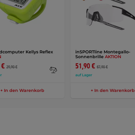
dcomputer Kellys Reflex
inSPORTline Montegallo-
N
Sonnenbrille
AKTION
 €
51,90 €
29,90 €
67,90 €
r
auf Lager
+ In den Warenkorb
+ In den Warenkorb