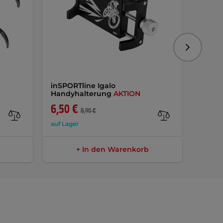
Folgend
inSPORTline Igalo
inSPO
Handyhalterung
AKTION
Rahm
6,50 €
24,9
8,90 €
auf Lager
auf Lag
+ In den Warenkorb