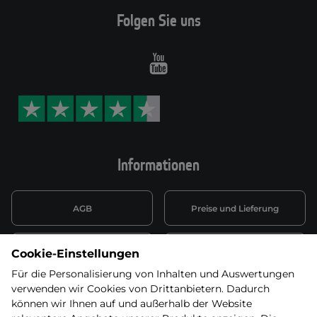
Folgen Sie uns
Youtube
Informationen
AGB
Preise und Lieferung
Informationen nach Art. 13
Datenschutzerklärung
Cookie-Einstellungen
DSGVO
Für die Personalisierung von Inhalten und Auswertungen
verwenden wir Cookies von Drittanbietern. Dadurch
Wiederufsbelehrung mit Link
Batterieentsorgung
zum Formular
können wir Ihnen auf und außerhalb der Website