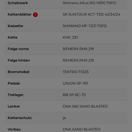
Schaltwerk
Shimano Altus RD-M310 7SPD
Kettenblätter
SR SUNTOUR XCT-T312 42/34/24
Kassette
SHIMANO MF-TZ21 7SPD
Kette
KMC Z51
Felge vorne
REMERX RMX 219
Felge hinten
REMERX RMX 219
Bremshebel
TEKTRO TS325
Pedale
UNION SP-931
Tretlager
BB VP BC-73
Lenker
DNA 560 SAND BLASTED
Kettenschutz
ja
Vorbau
DNA SAND BLASTED