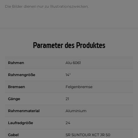
Die Bilder dienen nur zu Illustrationszwecken.
Parameter des Produktes
Rahmen
Alu 6061
Rahmengröße
14"
Bremsen
Felgenbremse
Gänge
21
Rahmenmaterial
Aluminium
Laufradgröße
24
Gabel
SR SUNTOUR XCT JR 50