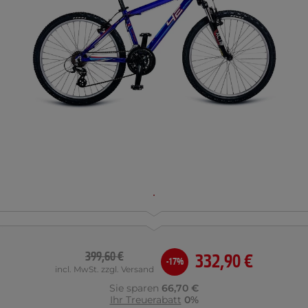
399,60 €
332,90 €
-17%
incl. MwSt. zzgl. Versand
Sie sparen
66,70 €
Ihr Treuerabatt
0%