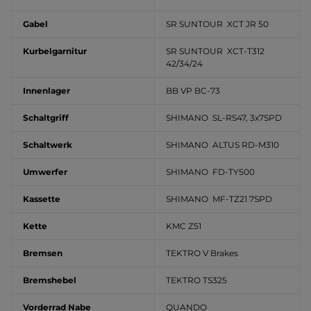
Gabel
SR SUNTOUR XCT JR 50
Kurbelgarnitur
SR SUNTOUR XCT-T312
42/34/24
Innenlager
BB VP BC-73
Schaltgriff
SHIMANO SL-RS47, 3x7SPD
Schaltwerk
SHIMANO ALTUS RD-M310
Umwerfer
SHIMANO FD-TY500
Kassette
SHIMANO MF-TZ21 7SPD
Kette
KMC Z51
Bremsen
TEKTRO V Brakes
Bremshebel
TEKTRO TS325
Vorderrad Nabe
QUANDO