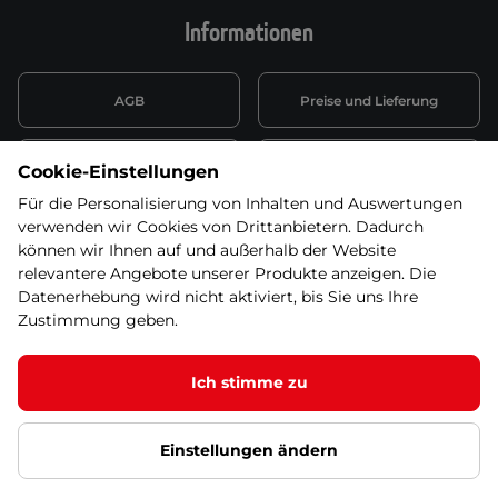
Informationen
AGB
Preise und Lieferung
Informationen nach Art. 13
Datenschutzerklärung
Cookie-Einstellungen
DSGVO
Für die Personalisierung von Inhalten und Auswertungen
verwenden wir Cookies von Drittanbietern. Dadurch
Wiederufsbelehrung mit Link
Batterieentsorgung
zum Formular
können wir Ihnen auf und außerhalb der Website
relevantere Angebote unserer Produkte anzeigen. Die
Informationen zu Elektro-
Datenerhebung wird nicht aktiviert, bis Sie uns Ihre
Widerruf erklären
und Elektonikgeräten
Zustimmung geben.
Ich stimme zu
© 2026 SEVEN SPORT s.r.o Alle Rechte vorbehalten1
Einstellungen ändern
Datenschutzgrundsätze
Google Datenschutz
Google
Partnerseiten
Cookie-Einstellungen