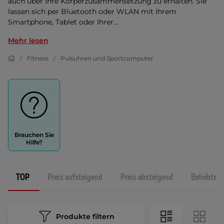
auch über Ihre Körperzusammensetzung zu erhalten. Sie
lassen sich per Bluetooth oder WLAN mit Ihrem
Smartphone, Tablet oder Ihrer...
Mehr lesen
Fitness
Pulsuhren und Sportcomputer
Brauchen Sie
Hilfe?
TOP
Preis aufsteigend
Preis absteigend
Beliebtest
Produkte filtern