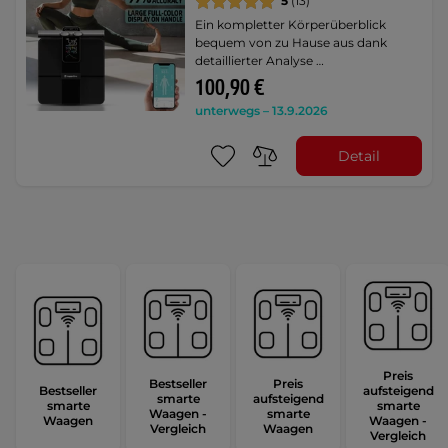
5
(13)
Ein kompletter Körperüberblick
bequem von zu Hause aus dank
detaillierter Analyse …
100,90 €
unterwegs – 13.9.2026
Detail
Preis
Bestseller
Preis
Bestseller
aufsteigend
smarte
aufsteigend
smarte
smarte
Waagen -
smarte
Waagen
Waagen -
Vergleich
Waagen
Vergleich