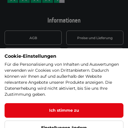
Informationen
AGB
Preise und Lieferung
Informationen nach Art. 13
Datenschutzerklärung
Cookie-Einstellungen
DSGVO
Für die Personalisierung von Inhalten und Auswertungen
verwenden wir Cookies von Drittanbietern. Dadurch
Wiederufsbelehrung mit Link
Batterieentsorgung
zum Formular
können wir Ihnen auf und außerhalb der Website
relevantere Angebote unserer Produkte anzeigen. Die
Informationen zu Elektro-
Datenerhebung wird nicht aktiviert, bis Sie uns Ihre
Widerruf erklären
und Elektonikgeräten
Zustimmung geben.
Ich stimme zu
© 2026 SEVEN SPORT s.r.o Alle Rechte vorbehalten1
Einstellungen ändern