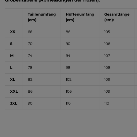
Größentabelle (Abmessungen der Hosen):
Taillenumfang
Hüftenumfang
Gesamtlänge
(cm)
(cm)
(cm):
XS
66
86
105
S
70
90
106
M
74
94
107
L
78
98
108
XL
82
102
109
XXL
86
106
109
3XL
90
110
110