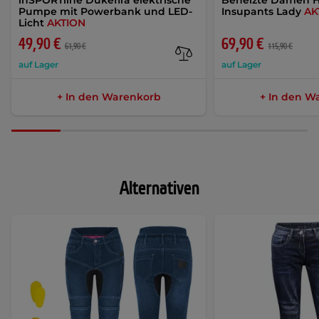
inSPORTline Dukefira elektrische
Beheizte Damen 
Pumpe mit Powerbank und LED-
Insupants Lady
AK
Licht
AKTION
49,90 €
69,90 €
61,90 €
115,90 €
auf Lager
auf Lager
+ In den Warenkorb
+ In den W
Alternativen