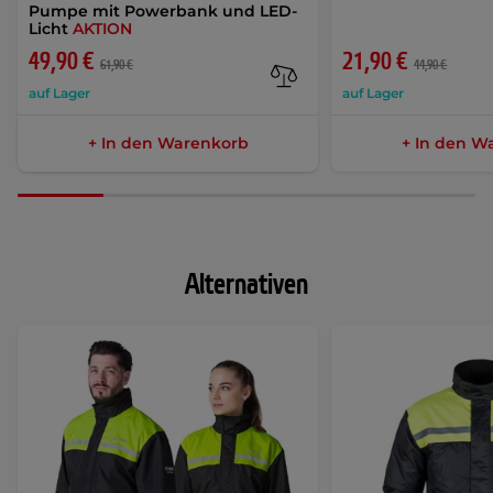
Pumpe mit Powerbank und LED-
Licht
AKTION
49,90 €
21,90 €
61,90 €
44,90 €
auf Lager
auf Lager
+ In den Warenkorb
+ In den W
Alternativen