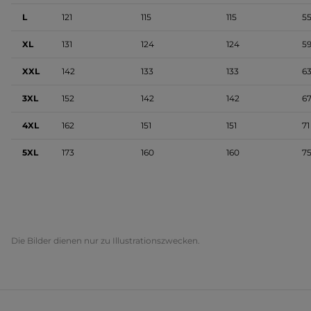
L
121
115
115
5
XL
131
124
124
5
XXL
142
133
133
6
3XL
152
142
142
6
4XL
162
151
151
71
5XL
173
160
160
7
Die Bilder dienen nur zu Illustrationszwecken.