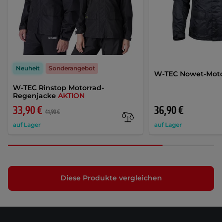
Neuheit
Sonderangebot
W-TEC Nowet-Moto
W-TEC Rinstop Motorrad-
Regenjacke
AKTION
33,90 €
36,90 €
41,90 €
auf Lager
auf Lager
Diese Produkte vergleichen