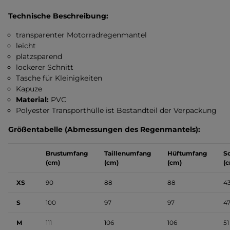
Technische Beschreibung:
transparenter Motorradregenmantel
leicht
platzsparend
lockerer Schnitt
Tasche für Kleinigkeiten
Kapuze
Material:
PVC
Polyester Transporthülle ist Bestandteil der Verpackung
Größentabelle (Abmessungen des Regenmantels):
Brustumfang
Taillenumfang
Hüftumfang
Sc
(cm)
(cm)
(cm)
(
XS
90
88
88
4
S
100
97
97
4
M
111
106
106
51