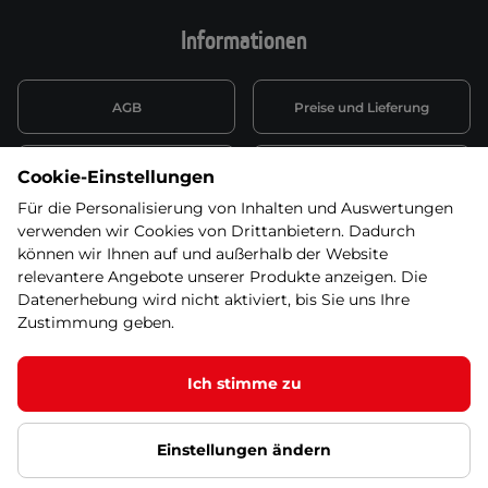
Informationen
AGB
Preise und Lieferung
Informationen nach Art. 13
Datenschutzerklärung
Cookie-Einstellungen
DSGVO
Für die Personalisierung von Inhalten und Auswertungen
verwenden wir Cookies von Drittanbietern. Dadurch
Wiederufsbelehrung mit Link
Batterieentsorgung
zum Formular
können wir Ihnen auf und außerhalb der Website
relevantere Angebote unserer Produkte anzeigen. Die
Informationen zu Elektro-
Datenerhebung wird nicht aktiviert, bis Sie uns Ihre
Widerruf erklären
und Elektonikgeräten
Zustimmung geben.
Ich stimme zu
© 2026 SEVEN SPORT s.r.o Alle Rechte vorbehalten1
Einstellungen ändern
Datenschutzgrundsätze
Google Datenschutz
Google
Partnerseiten
Cookie-Einstellungen