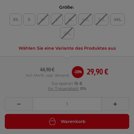
Größe:
XS
S
M
L
XL
XXL
3XL
4XL
5XL
Wählen Sie eine Variante des Produktes aus
44,90 €
29,90 €
-33%
incl. MwSt. zzgl. Versand
Sie sparen
15 €
Ihr Treuerabatt
0%
Warenkorb