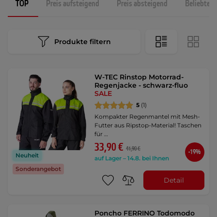
TOP
Preis aufsteigend
Preis absteigend
Beliebtest
Produkte filtern
W-TEC Rinstop Motorrad-
Regenjacke - schwarz-fluo
SALE
5
(1)
Kompakter Regenmantel mit Mesh-
Futter aus Ripstop-Material! Taschen
für …
33,90 €
41,90 €
-19%
Neuheit
auf Lager – 14.8. bei Ihnen
Sonderangebot
Detail
Poncho FERRINO Todomodo