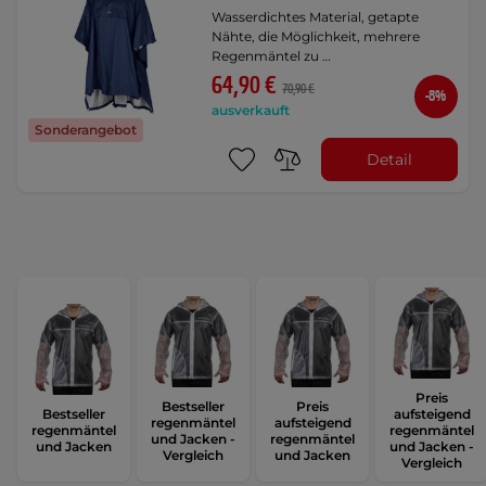
Wasserdichtes Material, getapte
Nähte, die Möglichkeit, mehrere
Regenmäntel zu …
64,90 €
70,90 €
-8%
ausverkauft
Sonderangebot
Detail
Preis
Bestseller
Preis
Bestseller
aufsteigend
regenmäntel
aufsteigend
regenmäntel
regenmäntel
und Jacken -
regenmäntel
und Jacken
und Jacken -
Vergleich
und Jacken
Vergleich