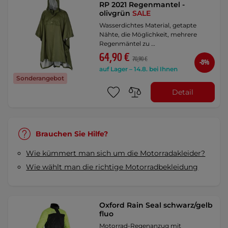
RP 2021 Regenmantel -
olivgrün
SALE
Wasserdichtes Material, getapte
Nähte, die Möglichkeit, mehrere
Regenmäntel zu …
64,90 €
70,90 €
-8%
auf Lager – 14.8. bei Ihnen
Sonderangebot
Detail
Brauchen Sie Hilfe?
Wie kümmert man sich um die Motorradakleider?
Wie wählt man die richtige Motorradbekleidung
Oxford Rain Seal schwarz/gelb
fluo
Motorrad-Regenanzug mit