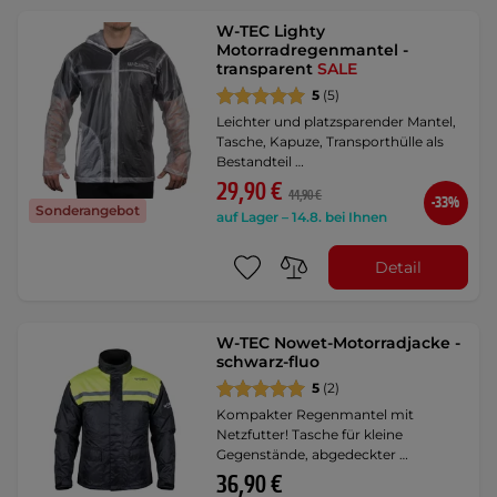
W-TEC Lighty
Motorradregenmantel -
transparent
SALE
5
(5)
Leichter und platzsparender Mantel,
Tasche, Kapuze, Transporthülle als
Bestandteil …
29,90 €
44,90 €
-33%
Sonderangebot
auf Lager – 14.8. bei Ihnen
Detail
W-TEC Nowet-Motorradjacke -
schwarz-fluo
5
(2)
Kompakter Regenmantel mit
Netzfutter! Tasche für kleine
Gegenstände, abgedeckter …
36,90 €