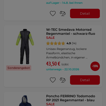
auf Lager – 14.8. bei Ihnen
Detail
W-TEC Smedava Motorrad
Regenmantel - schwarz-fluo
SALE
4.9
(14)
Unisex-Regenanzug, lockere
Passform, elastische
Ärmelbündchen, in eigener …
43,50 €
51,90 €
-16%
Sonderangebot
unterwegs – 22.10.2026
Detail
Poncho FERRINO Todomodo
RP 2021 Regenmantel - blau
SALE