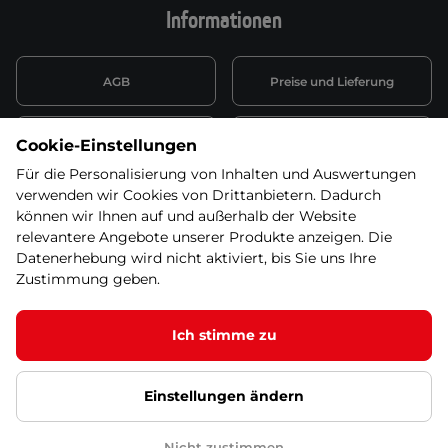
Informationen
AGB
Preise und Lieferung
Informationen nach Art. 13
Datenschutzerklärung
Cookie-Einstellungen
DSGVO
Für die Personalisierung von Inhalten und Auswertungen
verwenden wir Cookies von Drittanbietern. Dadurch
Wiederufsbelehrung mit Link
Batterieentsorgung
zum Formular
können wir Ihnen auf und außerhalb der Website
relevantere Angebote unserer Produkte anzeigen. Die
Informationen zu Elektro-
Datenerhebung wird nicht aktiviert, bis Sie uns Ihre
Widerruf erklären
und Elektonikgeräten
Zustimmung geben.
Ich stimme zu
© 2026 SEVEN SPORT s.r.o Alle Rechte vorbehalten1
Einstellungen ändern
Datenschutzgrundsätze
Google Datenschutz
Google
Partnerseiten
Cookie-Einstellungen
Nicht zustimmen