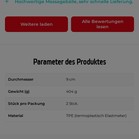
Hochwertige Massagebälle, sehr schnelle Lieferung.
Alle Bewertungen
Weitere laden
lesen
Parameter des Produktes
Durchmesser
9 cm
Gewicht (g)
404 g
Stűck pro Packung
2 Stck.
Material
TPE (termoplastisch Elastmeter)