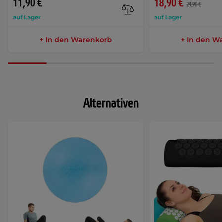
11,90 €
18,90 €
24,90 €
auf Lager
auf Lager
+ In den Warenkorb
+ In den W
Alternativen