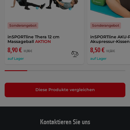
Sonderangebot
Sonderangebot
inSPORTline Thera 12 cm
inSPORTline AKU-
Massageball
AKTION
Akupressur-Kisse
8,90 €
8,50 €
11,90 €
11,50 €
auf Lager
auf Lager
Diese Produkte vergleichen
Kontaktieren Sie uns