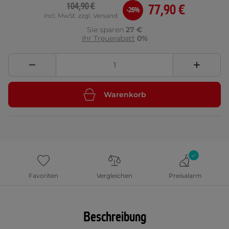
104,90 €
77,90 €
-26%
incl. MwSt. zzgl. Versand
Sie sparen
27 €
Ihr Treuerabatt
0%
Warenkorb
Favoriten
Vergleichen
Preisalarm
Beschreibung