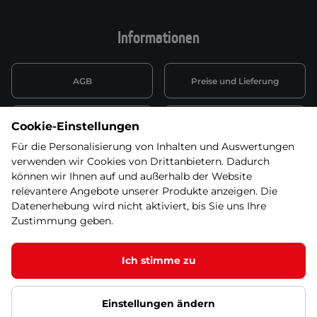
Informationen
AGB
Preise und Lieferung
Informationen nach Art. 13
Datenschutzerklärung
Cookie-Einstellungen
DSGVO
Für die Personalisierung von Inhalten und Auswertungen
verwenden wir Cookies von Drittanbietern. Dadurch
Wiederufsbelehrung mit Link
Batterieentsorgung
zum Formular
können wir Ihnen auf und außerhalb der Website
relevantere Angebote unserer Produkte anzeigen. Die
Informationen zu Elektro-
Datenerhebung wird nicht aktiviert, bis Sie uns Ihre
Widerruf erklären
und Elektonikgeräten
Zustimmung geben.
Ich stimme zu
© 2026 SEVEN SPORT s.r.o Alle Rechte vorbehalten1
Einstellungen ändern
Datenschutzgrundsätze
Google Datenschutz
Google