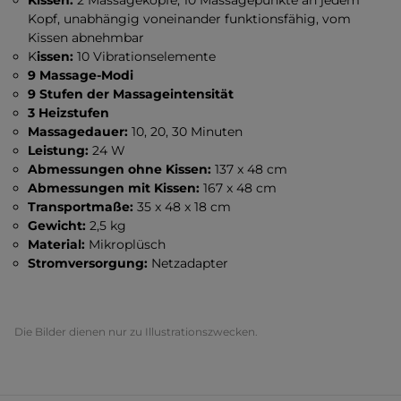
Kissen:
2 Massageköpfe, 10 Massagepunkte an jedem
Kopf, unabhängig voneinander funktionsfähig, vom
Kissen abnehmbar
K
issen:
10 Vibrationselemente
9 Massage-Modi
9 Stufen der Massageintensität
3 Heizstufen
Massagedauer:
10, 20, 30 Minuten
Leistung:
24 W
Abmessungen ohne Kissen:
137 x 48 cm
Abmessungen mit Kissen:
167 x 48 cm
Transportmaße:
35 x 48 x 18 cm
Gewicht:
2,5 kg
Material:
Mikroplüsch
Stromversorgung:
Netzadapter
Die Bilder dienen nur zu Illustrationszwecken.