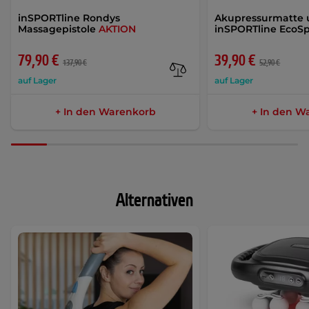
inSPORTline Rondys
Akupressurmatte 
Massagepistole
AKTION
inSPORTline EcoS
79,90 €
39,90 €
137,90 €
52,90 €
auf Lager
auf Lager
+ In den Warenkorb
+ In den W
Alternativen