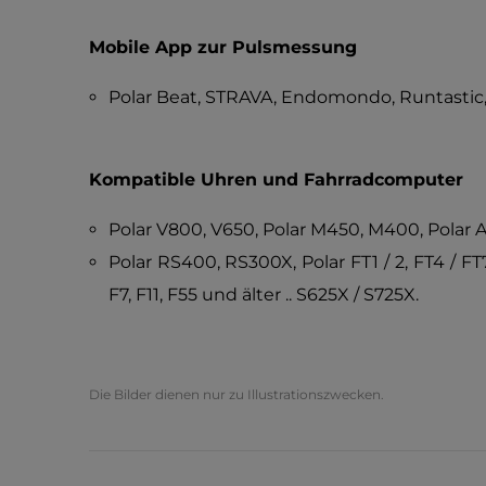
Mobile App zur Pulsmessung
Polar Beat, STRAVA, Endomondo, Runtastic
Kompatible Uhren und Fahrradcomputer
Polar V800, V650, Polar M450, M400, Polar A
Polar RS400, RS300X, Polar FT1 / 2, FT4 / FT7,
F7, F11, F55 und älter .. S625X / S725X.
Die Bilder dienen nur zu Illustrationszwecken.