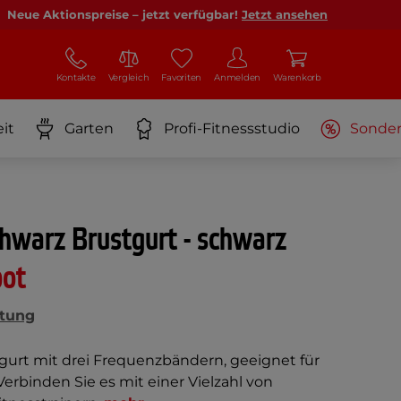
Neue Aktionspreise – jetzt verfügbar!
Jetzt ansehen
Kontakte
Vergleich
Favoriten
Anmelden
Warenkorb
it
Garten
Profi-Fitnessstudio
Sonde
hwarz Brustgurt - schwarz
bot
tung
gurt mit drei Frequenzbändern, geeignet für
erbinden Sie es mit einer Vielzahl von