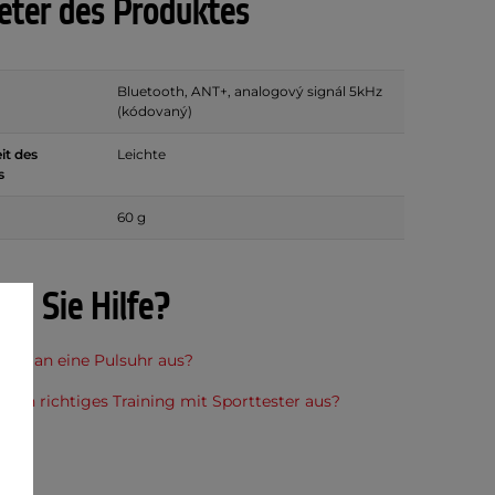
ter des Produktes
Bluetooth, ANT+, analogový signál 5kHz
(kódovaný)
it des
Leichte
s
60 g
en Sie Hilfe?
lt man eine Pulsuhr aus?
t ein richtiges Training mit Sporttester aus?