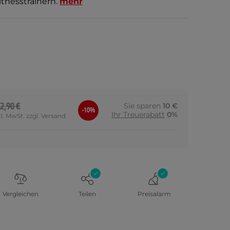
itnesstrainern.
mehr
2,90 €
Sie sparen
10 €
-10%
Ihr Treuerabatt
0%
cl. MwSt. zzgl. Versand
Vergleichen
Teilen
Preisalarm