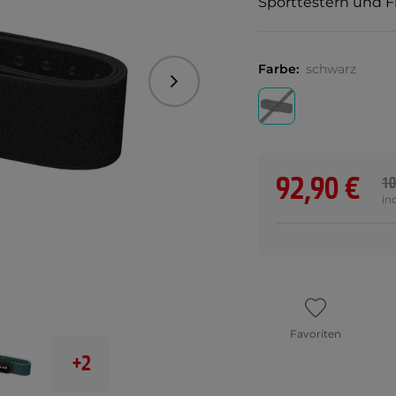
Sporttestern und F
Farbe:
schwarz
Folgend
92,90 €
10
in
Favoriten
+2