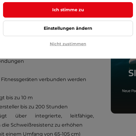
Ich stimme zu
Einstellungen ändern
nzbändern
Nicht zustimmen
wendungen
d Fitnessgeräten verbunden werden
t bis zu 10 m
Hersteller bis zu 200 Stunden
gt über integrierte, leitfähige,
die Schweißresistenz zu erhöhen
it einem Umfang von 65-105 cm)