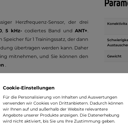
Parame
siger Herzfrequenz-Sensor, der drei
Konektivita
0
,
5 kHz-
codiertes Band und
ANT+
.
Speicher für 1 Trainingssatz, der dann
Schwierigke
Austausche
ndung übertragen werden kann. Daher
ining mitnehmen, und Sie können den
Gewicht
en
.
Brauch
efonen sowie mit allen
Polar-
Geräten
Cookie-Einstellungen
ch die Möglichkeit, sich mit ANT + -
Wie wäh
Für die Personalisierung von Inhalten und Auswertungen
derer Marken zu verbinden. Bei einem
verwenden wir Cookies von Drittanbietern. Dadurch können
Wie sieh
ainer ausreichend, die die Verbindung
wir Ihnen auf und außerhalb der Website relevantere
Angebote unserer Produkte anzeigen. Die Datenerhebung
ie Messdaten in
Polar Beat
und
Polar
wird nicht aktiviert, bis Sie uns Ihre Zustimmung geben.
domondo, Runtastic, Cardio Mapper