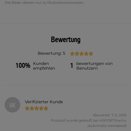
Die Bilder dienen nur zu Illustrationszwecken.
Bewertung
Bewertung: 5
Kunden
bewertungen von
100%
1
empfehlen
Benutzern
Verifizierter Kunde
VK
Bewertet: 7. 6. 2016
Produkt wurde gekauft bei inSPORTline.hu
(automatic translated)