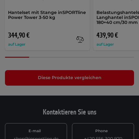
Hantelset mit Stange inSPORTline
Belastungshantels
Power Tower 3-50 kg
Langhantel inSPO
180+40 cm/30 mm 
344,90 €
439,90 €
auf Lager
auf Lager
Diese Produkte vergleichen
Kontaktieren Sie uns
E-mail
Phone
shop@insportline.de
+420 556 300 970