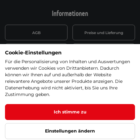
Informationen
AGB
Preise und Lieferung
Informationen nach Art. 13
Datenschutzerklärung
Cookie-Einstellungen
DSGVO
Für die Personalisierung von Inhalten und Auswertungen
verwenden wir Cookies von Drittanbietern. Dadurch
Wiederufsbelehrung mit Link
Batterieentsorgung
zum Formular
können wir Ihnen auf und außerhalb der Website
relevantere Angebote unserer Produkte anzeigen. Die
Informationen zu Elektro-
Datenerhebung wird nicht aktiviert, bis Sie uns Ihre
Widerruf erklären
und Elektonikgeräten
Zustimmung geben.
Ich stimme zu
© 2026 SEVEN SPORT s.r.o Alle Rechte vorbehalten1
Einstellungen ändern
Datenschutzgrundsätze
Google Datenschutz
Google
Partnerseiten
Cookie-Einstellungen