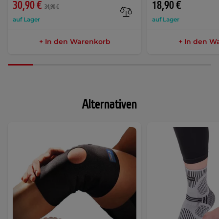
30,90 €
18,90 €
34,90 €
auf Lager
auf Lager
+ In den Warenkorb
+ In den W
Alternativen