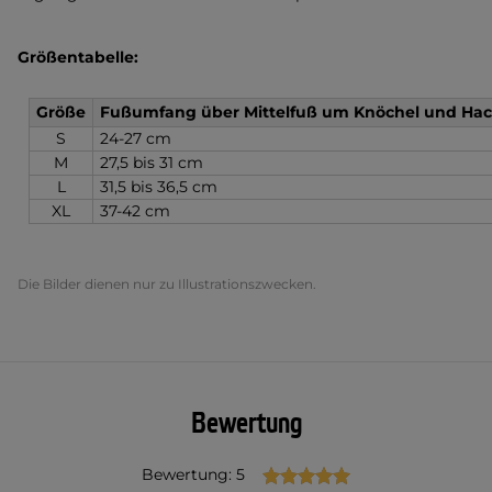
Größentabelle:
Größe
Fußumfang über Mittelfuß um Knöchel und Ha
S
24-27 cm
M
27,5 bis 31 cm
L
31,5 bis 36,5 cm
XL
37-42 cm
Die Bilder dienen nur zu Illustrationszwecken.
Bewertung
Bewertung: 5