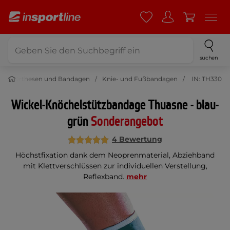
suchen
g
Orthesen und Bandagen
Knie- und Fußbandagen
IN: TH330
Wickel-Knöchelstützbandage Thuasne - blau-
grün
Sonderangebot
4 Bewertung
Höchstfixation dank dem Neoprenmaterial, Abziehband
mit Klettverschlüssen zur individuellen Verstellung,
Reflexband.
mehr