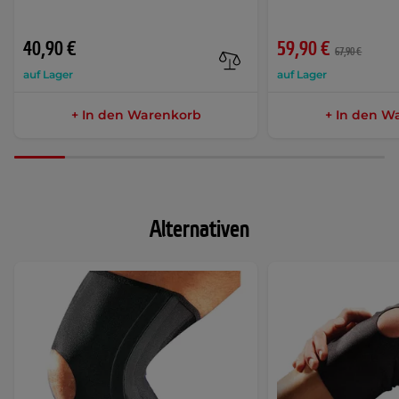
40,90 €
59,90 €
67,90 €
auf Lager
auf Lager
+ In den Warenkorb
+ In den W
Alternativen