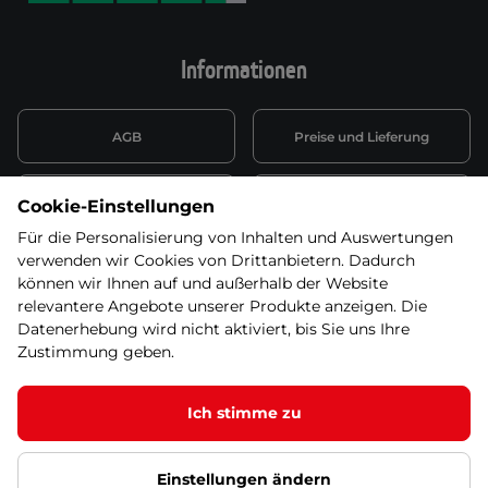
Informationen
AGB
Preise und Lieferung
Informationen nach Art. 13
Datenschutzerklärung
Cookie-Einstellungen
DSGVO
Für die Personalisierung von Inhalten und Auswertungen
verwenden wir Cookies von Drittanbietern. Dadurch
Wiederufsbelehrung mit Link
Batterieentsorgung
zum Formular
können wir Ihnen auf und außerhalb der Website
relevantere Angebote unserer Produkte anzeigen. Die
Informationen zu Elektro-
Datenerhebung wird nicht aktiviert, bis Sie uns Ihre
Widerruf erklären
und Elektonikgeräten
Zustimmung geben.
Ich stimme zu
© 2026 SEVEN SPORT s.r.o Alle Rechte vorbehalten1
Einstellungen ändern