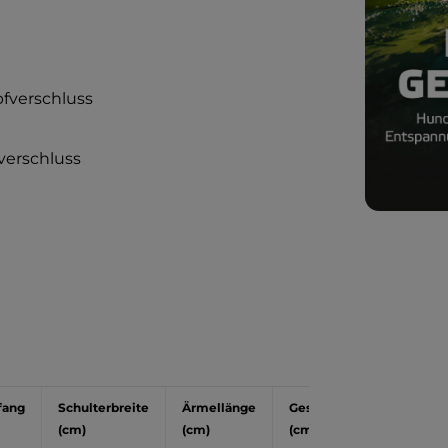
fverschluss
verschluss
fang
Schulterbreite
Ärmellänge
Gesamtlänge
(cm)
(cm)
(cm)