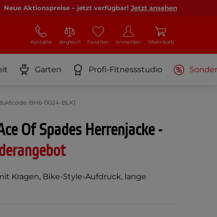
Neue Aktionspreise – jetzt verfügbar!
Jetzt ansehen
Kontakte
Vergleich
Favoriten
Anmelden
Warenkorb
it
Garten
Profi-Fitnessstudio
Sonde
roduktcode: BH6-0024-BLK)
Ace Of Spades Herrenjacke -
derangebot
mit Kragen, Bike-Style-Aufdruck, lange