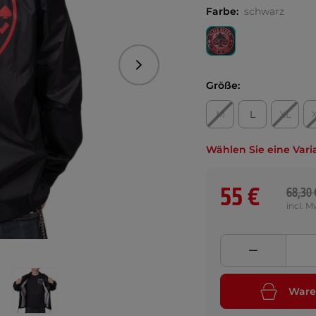
Farbe:
schwarz
Folgend
Größe:
M
L
XL
Wählen Sie eine Vari
55 €
68,30 
incl. M
Ware