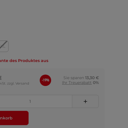
XXL
ante des Produktes aus
€
Sie sparen
13,30 €
-19%
Ihr Treuerabatt
0%
wSt. zzgl. Versand
nkorb