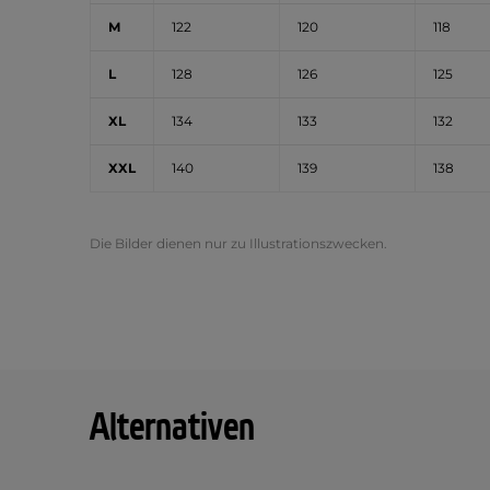
M
122
120
118
L
128
126
125
XL
134
133
132
XXL
140
139
138
Die Bilder dienen nur zu Illustrationszwecken.
Alternativen