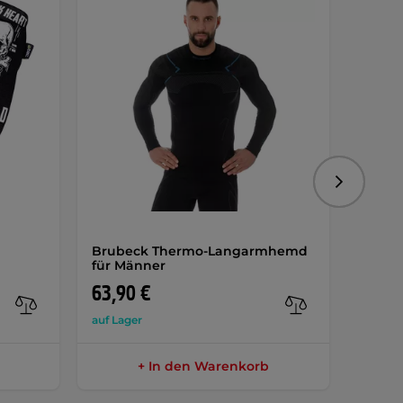
Folgend
Brubeck Thermo-Langarmhemd
Herre
für Männer
Strap
63,90 €
54,9
auf Lager
auf Lag
+ In den Warenkorb