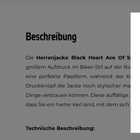
Beschreibung
Die
Herrenjacke Black Heart Ace Of Spa
großem Aufdruck im Biker-Stil auf der Rücks
eine perfekte Passform, während der Krag
Druckknopf die Jacke noch stylischer machen
Dinge verstauen können. Diese auffällige Jacke
dass Sie ein harter Kerl sind, mit dem sich ni
Technische Beschreibung: