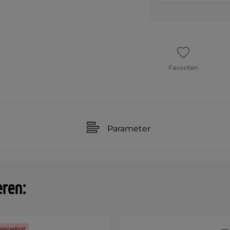
Favoriten
Parameter
eren:
angebot