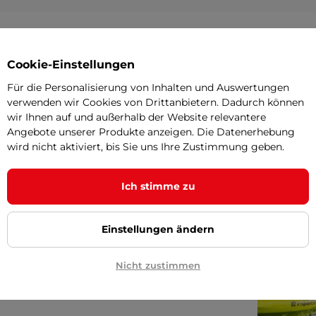
Cookie-Einstellungen
Parame
Für die Personalisierung von Inhalten und Auswertungen
verwenden wir Cookies von Drittanbietern. Dadurch können
wir Ihnen auf und außerhalb der Website relevantere
des
ist eine lange, stylische Jacke mit
Angebote unserer Produkte anzeigen. Die Datenerhebung
Festlegung
wird nicht aktiviert, bis Sie uns Ihre Zustimmung geben.
eite. Die elastischen Säume sorgen für
en und die Reißverschlussklappe mit
Ich stimme zu
. Es hat 3 Taschen, die alle wichtigen
 ist ein Fashion-Statement - sie zeigt,
Einstellungen ändern
emand anlegen sollte!
Nicht zustimmen