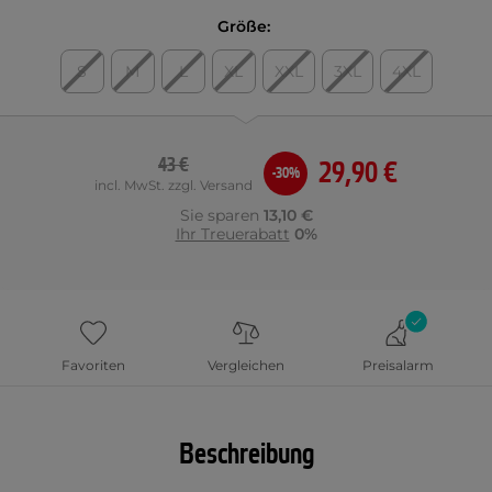
Größe:
S
M
L
XL
XXL
3XL
4XL
43 €
29,90 €
-30%
incl. MwSt. zzgl. Versand
Sie sparen
13,10 €
Ihr Treuerabatt
0%
Favoriten
Vergleichen
Preisalarm
Beschreibung