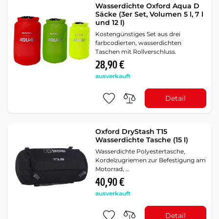
Wasserdichte Oxford Aqua D
Säcke (3er Set, Volumen 5 l, 7 l
und 12 l)
Kostengünstiges Set aus drei
farbcodierten, wasserdichten
Taschen mit Rollverschluss.
28,90 €
ausverkauft
Detail
Oxford DryStash T15
Wasserdichte Tasche (15 l)
Wasserdichte Polyestertasche,
Kordelzugriemen zur Befestigung am
Motorrad, …
40,90 €
ausverkauft
Detail