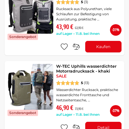
5
(3)
Rucksack aus Polyurethan, viele
Schlaufen zur Befestigung von
Ausrüstung, praktische …
43,90 €
63,90 €
-31%
auf Lager – 11.8. bei Ihnen
Sonderangebot
Kaufen
W-TEC Uphills wasserdichter
Motorradrucksack - khaki
SALE
5
(13)
Wasserdichter Rucksack, praktische
wasserdichte Fronttasche und
Netzseitentasche, …
46,90 €
73,90 €
-37%
Sonderangebot
auf Lager – 11.8. bei Ihnen
Detail