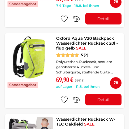
74,90 €
-7%
Sonderangebot
7-9 Tage – 18.8. bei Ihnen
Detail
Oxford Aqua V20 Backpack
Wasserdichter Rucksack 20l -
fluo gelb
SALE
5
(2)
Polyurethan-Rucksack, bequem
gepolsterte Rücken- und
Schultergurte, straffende Gurte …
69,90 €
74,90 €
-7%
Sonderangebot
auf Lager – 11.8. bei Ihnen
Detail
Wasserdichter Rucksack W-
TEC Oakfield
SALE