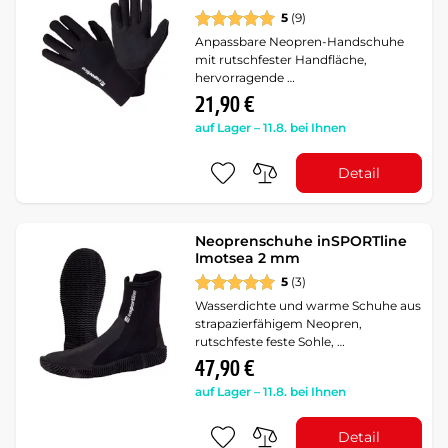
5
(9)
Anpassbare Neopren-Handschuhe
mit rutschfester Handfläche,
hervorragende …
21,90 €
auf Lager – 11.8. bei Ihnen
Detail
Neoprenschuhe inSPORTline
Imotsea 2 mm
5
(3)
Wasserdichte und warme Schuhe aus
strapazierfähigem Neopren,
rutschfeste feste Sohle, …
47,90 €
auf Lager – 11.8. bei Ihnen
Detail