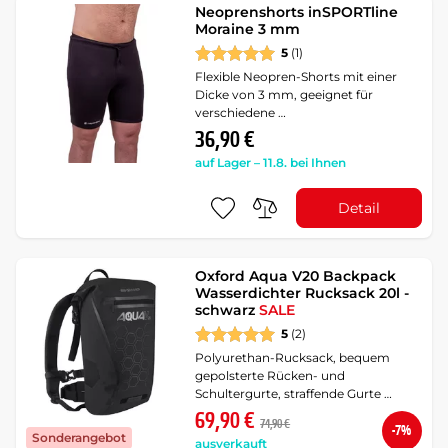
Neoprenshorts inSPORTline
Moraine 3 mm
5
(1)
Flexible Neopren-Shorts mit einer
Dicke von 3 mm, geeignet für
verschiedene …
36,90 €
auf Lager – 11.8. bei Ihnen
Detail
Oxford Aqua V20 Backpack
Wasserdichter Rucksack 20l -
schwarz
SALE
5
(2)
Polyurethan-Rucksack, bequem
gepolsterte Rücken- und
Schultergurte, straffende Gurte …
69,90 €
74,90 €
-7%
Sonderangebot
ausverkauft