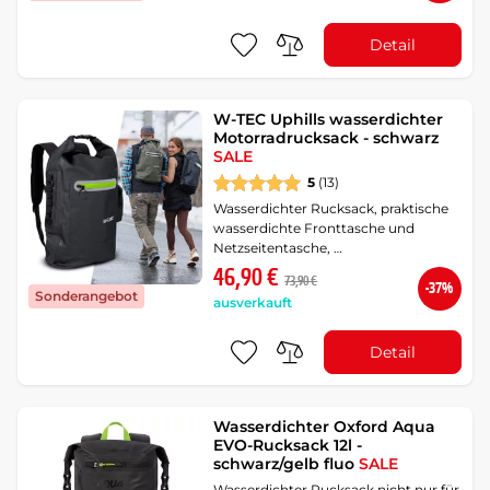
Detail
W-TEC Uphills wasserdichter
Motorradrucksack - schwarz
SALE
5
(13)
Wasserdichter Rucksack, praktische
wasserdichte Fronttasche und
Netzseitentasche, …
46,90 €
73,90 €
-37%
Sonderangebot
ausverkauft
Detail
Wasserdichter Oxford Aqua
EVO-Rucksack 12l -
schwarz/gelb fluo
SALE
Wasserdichter Rucksack nicht nur für