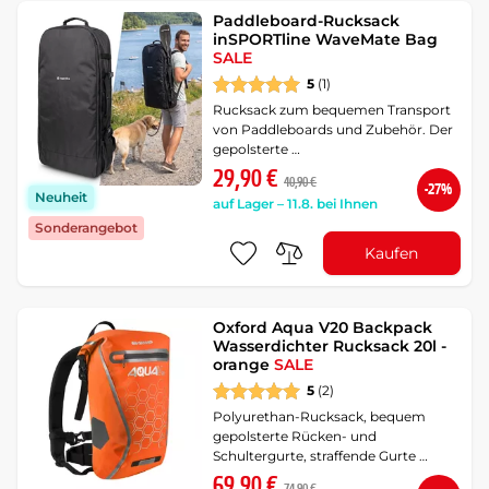
Paddleboard-Rucksack
inSPORTline WaveMate Bag
SALE
5
(1)
Rucksack zum bequemen Transport
von Paddleboards und Zubehör. Der
gepolsterte …
29,90 €
40,90 €
-27%
Neuheit
auf Lager – 11.8. bei Ihnen
Sonderangebot
Kaufen
Oxford Aqua V20 Backpack
Wasserdichter Rucksack 20l -
orange
SALE
5
(2)
Polyurethan-Rucksack, bequem
gepolsterte Rücken- und
Schultergurte, straffende Gurte …
69,90 €