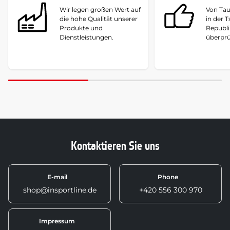
Wir legen großen Wert auf
Von Ta
die hohe Qualität unserer
in der 
Produkte und
Republi
Dienstleistungen.
überprü
Kontaktieren Sie uns
E-mail
Phone
shop@insportline.de
+420 556 300 970
Impressum