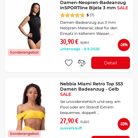
Damen-Neopren-Badeanzug
inSPORTline Bijela 3 mm
SALE
5
(7)
Damen-Badeanzug aus 3 mm
Neopren-Material, ideal für den
Einsatz in kälterem Wasser, …
30,90 €
40,90 €
-24%
unterwegs – 8.9.2026
Sonderangebot
Detail
Nebbia Miami Retro Top 553
Damen Badeanzug - Gelb
SALE
Sei unwiderstehlich und sexy am
Pool oder am Strand! Extrem
bequemes, doppelt …
27,90 €
41,60 €
-33%
ausverkauft
Sonderangebot