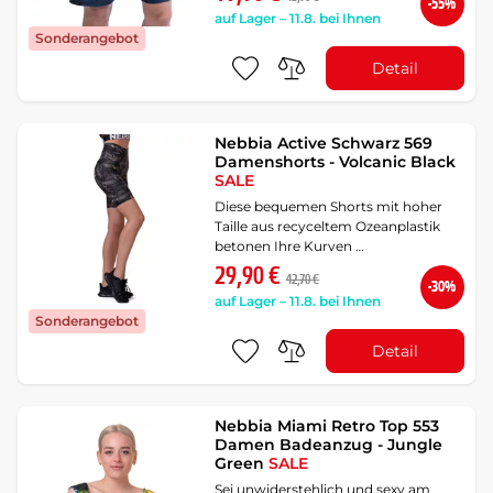
-55%
auf Lager – 11.8. bei Ihnen
Sonderangebot
Detail
Nebbia Active Schwarz 569
Damenshorts - Volcanic Black
SALE
Diese bequemen Shorts mit hoher
Taille aus recyceltem Ozeanplastik
betonen Ihre Kurven …
29,90 €
42,70 €
-30%
auf Lager – 11.8. bei Ihnen
Sonderangebot
Detail
Nebbia Miami Retro Top 553
Damen Badeanzug - Jungle
Green
SALE
Sei unwiderstehlich und sexy am