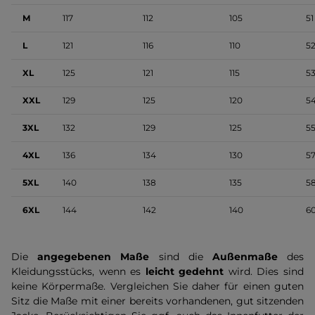
M
117
112
105
51
L
121
116
110
5
XL
125
121
115
5
XXL
129
125
120
5
3XL
132
129
125
55
4XL
136
134
130
5
5XL
140
138
135
58
6XL
144
142
140
6
Die
angegebenen Maße
sind die
Außenmaße
des
Kleidungsstücks, wenn es
leicht gedehnt
wird. Dies sind
keine Körpermaße. Vergleichen Sie daher für einen guten
Sitz die Maße mit einer bereits vorhandenen, gut sitzenden