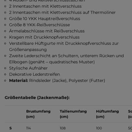
4 Außen- und Reißverschlusstaschen
2 Innentaschen mit Klettverschluss
2 Innentaschen mit Klettverschluss
auf Thermoliner
Größe 10 YKK Hauptreißverschluss
Größe 8 YKK-Reißverschlüsse
Ärmelabschlüsse mit Reißverschluss
Kragen mit Druckknopfverschluss
Verstellbare Hüftgurte mit Druckknopfverschluss zur
Größenanpassung
Zweite Lederschicht an Schultern, unterem Rücken und
Ellbogen (genäht – quadratisches Muster)
Stylische Aufnäher
Dekorative Lederstreifen
Material:
Rindsleder (Jacke), Polyester (Futter)
Größentabelle (Jackenmaße):
Brustumfang
Taillenumfang
Hüftumfang
Sc
(cm)
(cm)
(cm)
(
S
114
108
100
5