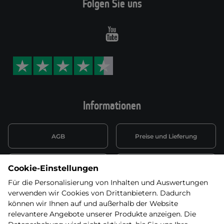
Folgen Sie uns
Youtube
Informationen
AGB
Preise und Lieferung
Informationen nach Art. 13
Datenschutzerklärung
Cookie-Einstellungen
DSGVO
Für die Personalisierung von Inhalten und Auswertungen
verwenden wir Cookies von Drittanbietern. Dadurch
Wiederufsbelehrung mit Link
Batterieentsorgung
zum Formular
können wir Ihnen auf und außerhalb der Website
relevantere Angebote unserer Produkte anzeigen. Die
Informationen zu Elektro-