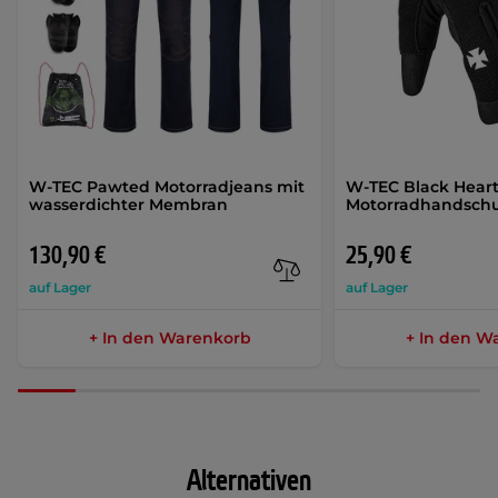
W-TEC Pawted Motorradjeans mit
W-TEC Black Hear
wasserdichter Membran
Motorradhandsch
130,90 €
25,90 €
auf Lager
auf Lager
+ In den Warenkorb
+ In den W
Alternativen