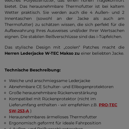
weiches Polyesterfutter, das einen hohen Tragekomfort
bietet. Das herausnehmbare Thermofutter ist bei kaltem
Wetter praktisch. Sie werden auch die 4 Außen- und 2
Innentaschen (sowohl an der Jacke als auch am
Thermofutter) zu schätzen wissen, die sich perfekt für die
Aufbewahrung Ihres Ausweises und/oder Ihrer Wertsachen
eignen. Die stabilen Reißverschlüsse sind das i-Tüpfelchen.
Das stylische Design mit „coolen“ Patches macht die
Herren Lederjacke W-TEC Makso zu
einer beliebten Jacke.
Technische Beschreibung:
Weiche und anschmiegsame Lederjacke
Abnehmbare CE Schulter- und Ellbogenprotektoren
Große herausnehmbare Rückenverstärkung
Kompatibel mit Rückenprotektor (nicht im
Lieferumfang enthalten - wir empfehlen z.B.
PRO-TEC
SW-253-A
)
Herausnehmbares ärmelloses Thermofutter
Ergonomisch geformt für ideale Fahrposition