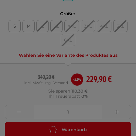
Größe:
S
M
L
XL
XXL
3XL
4XL
5XL
6XL
Wählen Sie eine Variante des Produktes aus
340,20 €
229,90 €
-32%
incl. MwSt. zzgl. Versand
Sie sparen
110,30 €
Ihr Treuerabatt
0%
Warenkorb