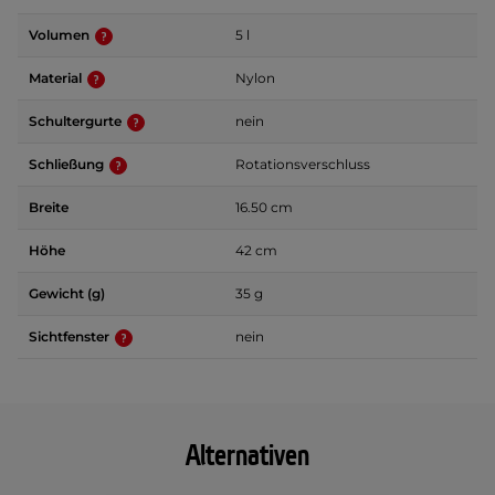
Volumen
5 l
Material
Nylon
Schultergurte
nein
Schließung
Rotationsverschluss
Breite
16.50 cm
Höhe
42 cm
Gewicht (g)
35 g
Sichtfenster
nein
Alternativen