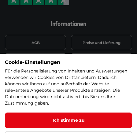
Informationen
AGB
Preise und Lieferung
Informationen nach Art. 13
Datenschutzerklärung
Cookie-Einstellungen
DSGVO
Für die Personalisierung von Inhalten und Auswertungen
verwenden wir Cookies von Drittanbietern. Dadurch
Wiederufsbelehrung mit Link
Batterieentsorgung
zum Formular
können wir Ihnen auf und außerhalb der Website
relevantere Angebote unserer Produkte anzeigen. Die
Informationen zu Elektro-
Datenerhebung wird nicht aktiviert, bis Sie uns Ihre
Widerruf erklären
und Elektonikgeräten
Zustimmung geben.
Ich stimme zu
Dieses Produkt ist nicht mehr in unserem
Angebot. Wählen Sie bitte eine der Alternativen
© 2026 SEVEN SPORT s.r.o Alle Rechte vorbehalten1