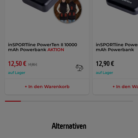
inSPORTline PowerTen II 10000
inSPORTline Power
mAh Powerbank
AKTION
mAh Powerbank
12,50 €
12,90 €
14,90 €
auf Lager
auf Lager
+ In den Warenkorb
+ In den W
Alternativen