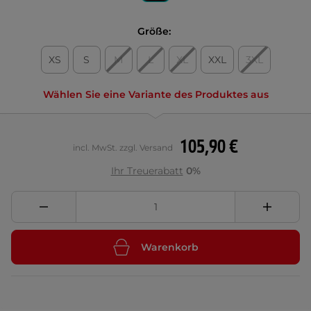
Größe:
XS
S
M
L
XL
XXL
3XL
Wählen Sie eine Variante des Produktes aus
105,90 €
incl. MwSt. zzgl. Versand
Ihr Treuerabatt
0%
Warenkorb