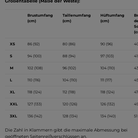
Größentabelle (Maße der Weste):
Brustumfang
Taillenumfang
Hüftumfang
Br
(cm)
(cm)
(cm)
d
S
(
XS
86 (92)
80 (86)
90 (96)
4
S
94 (100)
88 (94)
97 (103)
41
M
102 (108)
96 (102)
104 (110)
4
L
110 (116)
104 (110)
111 (117)
4
XL
118 (124)
112 (118)
118 (124)
4
XXL
127 (133)
120 (126)
126 (132)
4
3XL
136 (142)
128 (134)
134 (140)
51
Die Zahl in Klammern gibt die maximale Abmessung bei
geöffneten Seitenreißverschlüssen an.