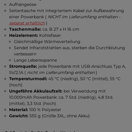
Aufhängeöse
Seitentasche mit integriertem Kabel zur Aufbewahrung
einer Powerbank (
NICHT im Lieferumfang enthalten -
separat erhältlich
)
Taschenmaße:
ca. B 27 x H 16 cm
Heizelement:
Kohlefaser
Gleichmäßige Wärmeverteilung
Sendet Infrarotstrahlen aus, sterben die Durchblutung
verbessern
Lange Lebensspanne
Stromquelle:
jede Powerbank mit USB-Anschluss Typ A,
5V/2.1A (
nicht im Lieferumfang enthalten
)
Temperaturmodi:
45 °C (niedrig), 50 °C (mittel), 55 °C
(hoch)
Ungefähre Akkulaufzeit:
bei Verwendung mit
10.000mAh Powerbank: ca. 7 Std. (niedrig), 4,8 Std.
(mittel), 3,3 Std. (hoch)
Material:
100 % Polyester
Gewicht:
555 g (Größe 3XL, ohne Akku)