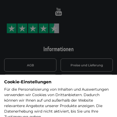
Youtube
Informationen
AGB
Preise und Lieferung
Informationen nach Art. 13
Datenschutzerklärung
Cookie-Einstellungen
DSGVO
Für die Personalisierung von Inhalten und Auswertungen
verwenden wir Cookies von Drittanbietern. Dadurch
Wiederufsbelehrung mit Link
Batterieentsorgung
zum Formular
können wir Ihnen auf und außerhalb der Website
relevantere Angebote unserer Produkte anzeigen. Die
Informationen zu Elektro-
Datenerhebung wird nicht aktiviert, bis Sie uns Ihre
Widerruf erklären
und Elektonikgeräten
Zustimmung geben.