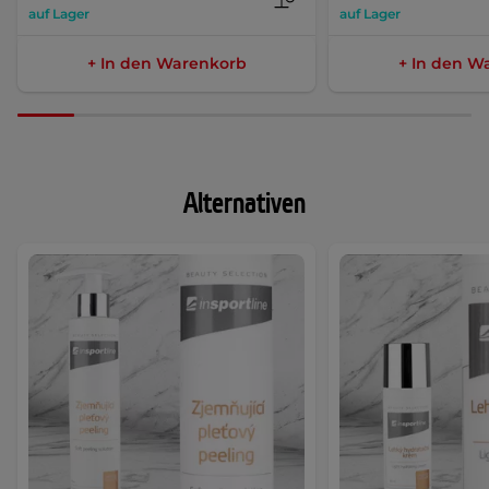
auf Lager
auf Lager
+ In den Warenkorb
+ In den W
Alternativen