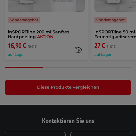
Sonderangebot
Sonderangebot
inSPORTline 200 ml Sanftes
inSPORTline 50 ml
Hautpeeling
AKTION
Feuchtigkeitscre
16,90 €
27 €
20,40 €
31,60 €
auf Lager
auf Lager
Diese Produkte vergleichen
Kontaktieren Sie uns