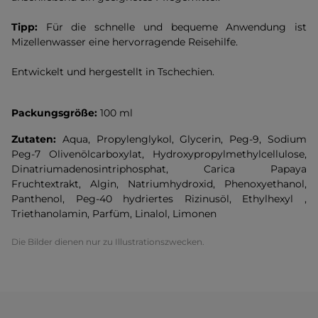
Tipp:
Für die schnelle und bequeme Anwendung ist
Mizellenwasser eine hervorragende Reisehilfe.
Entwickelt und hergestellt in Tschechien.
Packungsgröße:
100 ml
Zutaten:
Aqua, Propylenglykol, Glycerin, Peg-9, Sodium
Peg-7 Olivenölcarboxylat, Hydroxypropylmethylcellulose,
Dinatriumadenosintriphosphat, Carica Papaya
Fruchtextrakt, Algin, Natriumhydroxid, Phenoxyethanol,
Panthenol, Peg-40 hydriertes Rizinusöl, Ethylhexyl ,
Triethanolamin, Parfüm, Linalol, Limonen
Die Bilder dienen nur zu Illustrationszwecken.