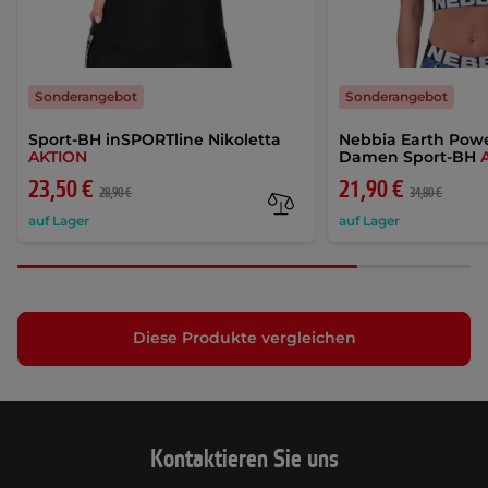
Sonderangebot
Sonderangebot
Sport-BH inSPORTline Nikoletta
Nebbia Earth Pow
AKTION
Damen Sport-BH
23,50 €
21,90 €
28,90 €
34,80 €
auf Lager
auf Lager
Diese Produkte vergleichen
Kontaktieren Sie uns