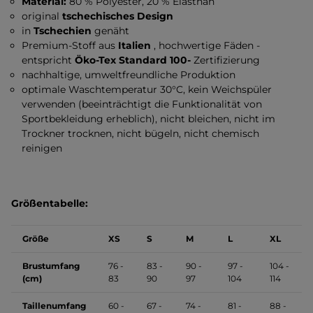
Material:
80 % Polyester, 20 % Elasthan
original
tschechisches Design
in
Tschechien
genäht
Premium-Stoff aus
Italien
, hochwertige Fäden -
entspricht
Öko-Tex Standard 100-
Zertifizierung
nachhaltige, umweltfreundliche Produktion
optimale Waschtemperatur 30°C, kein Weichspüler
verwenden (beeinträchtigt die Funktionalität von
Sportbekleidung erheblich), nicht bleichen, nicht im
Trockner trocknen, nicht bügeln, nicht chemisch
reinigen
Größentabelle:
Größe
XS
S
M
L
XL
Brustumfang
76 -
83 -
90 -
97 -
104 -
(cm)
83
90
97
104
114
Taillenumfang
60 -
67 -
74 -
81 -
88 -