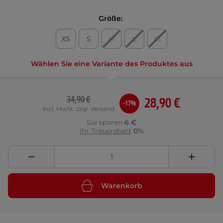
Größe:
XS
S
M
L
XL
Wählen Sie eine Variante des Produktes aus
34,90 €
28,90 €
-17%
incl. MwSt. zzgl. Versand
Sie sparen
6 €
Ihr Treuerabatt
0%
Warenkorb