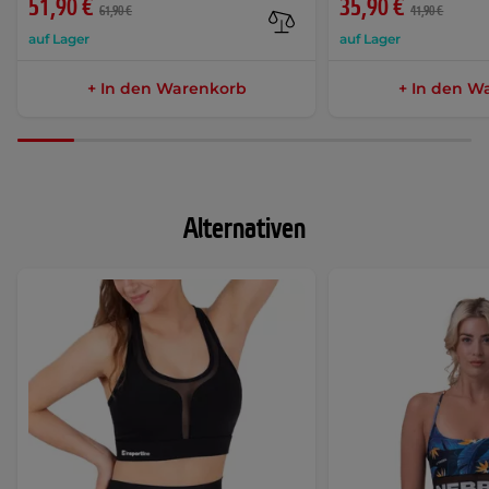
51,90 €
35,90 €
61,90 €
41,90 €
auf Lager
auf Lager
+ In den Warenkorb
+ In den W
Alternativen