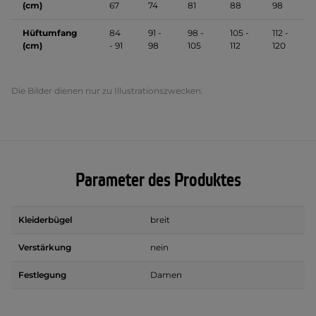
(cm)
67
74
81
88
98
Hüftumfang
84
91 -
98 -
105 -
112 -
(cm)
- 91
98
105
112
120
Die Bilder dienen nur zu Illustrationszwecken.
Parameter des Produktes
Kleiderbügel
breit
Verstärkung
nein
Festlegung
Damen