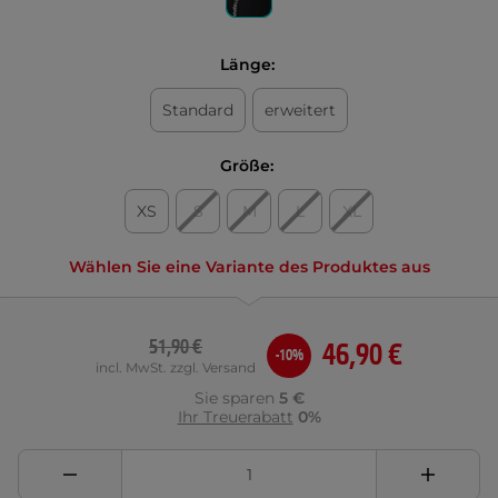
Länge:
Standard
erweitert
Größe:
XS
S
M
L
XL
Wählen Sie eine Variante des Produktes aus
51,90 €
46,90 €
-10%
incl. MwSt. zzgl. Versand
Sie sparen
5 €
Ihr Treuerabatt
0%