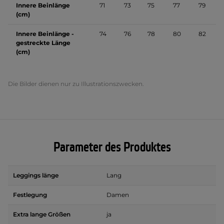
Innere Beinlänge
71
73
75
77
79
(cm)
Innere Beinlänge -
74
76
78
80
82
gestreckte Länge
(cm)
Die Bilder dienen nur zu Illustrationszwecken.
Parameter des Produktes
Leggings länge
Lang
Festlegung
Damen
Extra lange Größen
ja