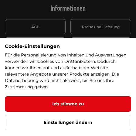
Informationen
AGB
Preise und Lieferung
Informationen nach Art. 13
Datenschutzerklärung
Cookie-Einstellungen
DSGVO
Für die Personalisierung von Inhalten und Auswertungen
verwenden wir Cookies von Drittanbietern. Dadurch
Wiederufsbelehrung mit Link
Batterieentsorgung
zum Formular
können wir Ihnen auf und außerhalb der Website
relevantere Angebote unserer Produkte anzeigen. Die
Informationen zu Elektro-
Datenerhebung wird nicht aktiviert, bis Sie uns Ihre
Widerruf erklären
und Elektonikgeräten
Zustimmung geben.
Ich stimme zu
© 2026 SEVEN SPORT s.r.o Alle Rechte vorbehalten1
Einstellungen ändern
Datenschutzgrundsätze
Google Datenschutz
Google
Partnerseiten
Cookie-Einstellungen