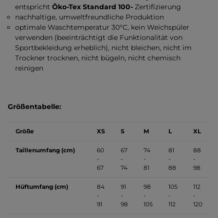
entspricht
Öko-Tex Standard 100-
Zertifizierung
nachhaltige, umweltfreundliche Produktion
optimale Waschtemperatur 30°C, kein Weichspüler
verwenden (beeinträchtigt die Funktionalität von
Sportbekleidung erheblich), nicht bleichen, nicht im
Trockner trocknen, nicht bügeln, nicht chemisch
reinigen
Größentabelle:
Größe
XS
S
M
L
XL
Taillenumfang (cm)
60
67
74
81
88
-
-
-
-
-
67
74
81
88
98
Hüftumfang (cm)
84
91
98
105
112
-
-
-
-
-
91
98
105
112
120