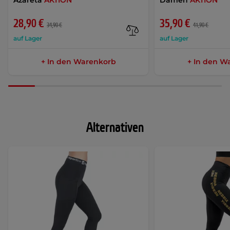
Azareta
AKTION
Damen
AKTION
28,90 €
35,90 €
34,90 €
41,90 €
auf Lager
auf Lager
+ In den Warenkorb
+ In den W
Alternativen