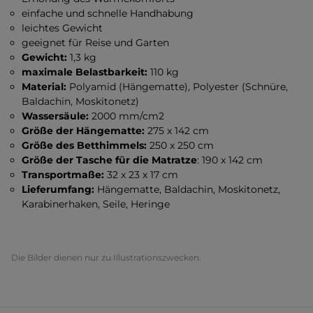
einfache und schnelle Handhabung
leichtes Gewicht
geeignet für Reise und Garten
Gewicht:
1,3 kg
maximale Belastbarkeit:
110 kg
Material:
Polyamid (Hängematte), Polyester (Schnüre,
Baldachin, Moskitonetz)
Wassersäule:
2000 mm/cm2
Größe der Hängematte:
275 x 142 cm
Größe des Betthimmels:
250 x 250 cm
Größe der Tasche für die Matratze
: 190 x 142 cm
Transportmaße:
32 x 23 x 17 cm
Lieferumfang:
Hängematte, Baldachin, Moskitonetz,
Karabinerhaken, Seile, Heringe
Die Bilder dienen nur zu Illustrationszwecken.