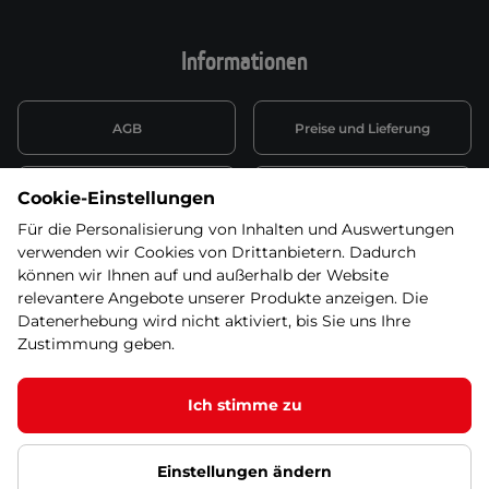
Informationen
AGB
Preise und Lieferung
Informationen nach Art. 13
Datenschutzerklärung
Cookie-Einstellungen
DSGVO
Für die Personalisierung von Inhalten und Auswertungen
verwenden wir Cookies von Drittanbietern. Dadurch
Wiederufsbelehrung mit Link
Batterieentsorgung
zum Formular
können wir Ihnen auf und außerhalb der Website
relevantere Angebote unserer Produkte anzeigen. Die
Informationen zu Elektro-
Datenerhebung wird nicht aktiviert, bis Sie uns Ihre
Widerruf erklären
und Elektonikgeräten
Zustimmung geben.
Ich stimme zu
Dieses Produkt ist nicht mehr in unserem
Angebot. Wählen Sie bitte eine der Alternativen
© 2026 SEVEN SPORT s.r.o Alle Rechte vorbehalten1
unten!
Einstellungen ändern
Datenschutzgrundsätze
Google Datenschutz
Google