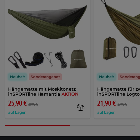
Neuheit
Sonderangebot
Neuheit
Sonderan
Hängematte mit Moskitonetz
Hängematte für z
inSPORTline Hamantia
AKTION
inSPORTline Logt
25,90 €
21,90 €
30,90 €
27,90 €
auf Lager
auf Lager