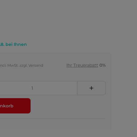
.8. bei Ihnen
Ihr Treuerabatt
0%
incl. MwSt. zzgl. Versand
nkorb