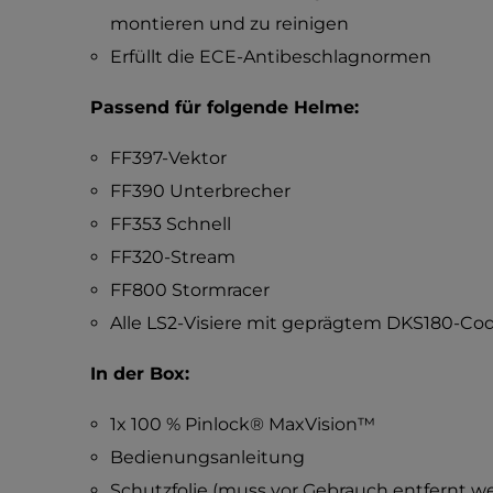
montieren und zu reinigen
Erfüllt die ECE-Antibeschlagnormen
Passend für folgende Helme:
FF397-Vektor
FF390 Unterbrecher
FF353 Schnell
FF320-Stream
FF800 Stormracer
Alle LS2-Visiere mit geprägtem DKS180-Co
In der Box:
1x 100 % Pinlock® MaxVision™
Bedienungsanleitung
Schutzfolie (muss vor Gebrauch entfernt w