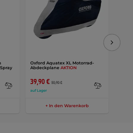
Folgend
m
Oxford Aquatex XL Motorrad-
W-TEC
 Spray
Abdeckplane
AKTION
39,90 €
20,6
50,90 €
auf Lager
auf Lag
+ In den Warenkorb