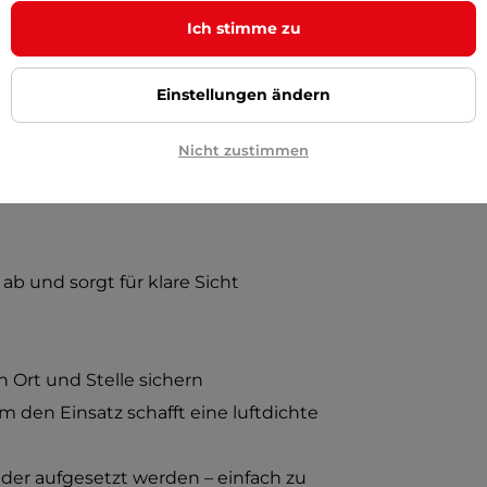
bracht werden, wenn sich das Wetter
Ich stimme zu
 Die Stifte können eingestellt werden,
n, um eine perfekte Abdichtung zu
Einstellungen ändern
Nicht zustimmen
ab und sorgt für klare Sicht
an Ort und Stelle sichern
 den Einsatz schafft eine luftdichte
r aufgesetzt werden – einfach zu