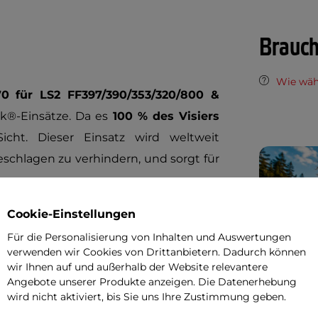
Brauch
Wie wäh
0 für LS2 FF397/390/353/320/800 &
ck®-Einsätze. Da es
100 % des Visiers
icht. Dieser Einsatz wird weltweit
schlagen zu verhindern, und sorgt für
al gefertigt, ist die Oberfläche der
Cookie-Einstellungen
rund um den Einsatz verhindert das
Für die Personalisierung von Inhalten und Auswertungen
verwenden wir Cookies von Drittanbietern. Dadurch können
t so eine luftdichte Kammer, die ein
wir Ihnen auf und außerhalb der Website relevantere
Angebote unserer Produkte anzeigen. Die Datenerhebung
wird nicht aktiviert, bis Sie uns Ihre Zustimmung geben.
ird an den Visierstiften befestigt und