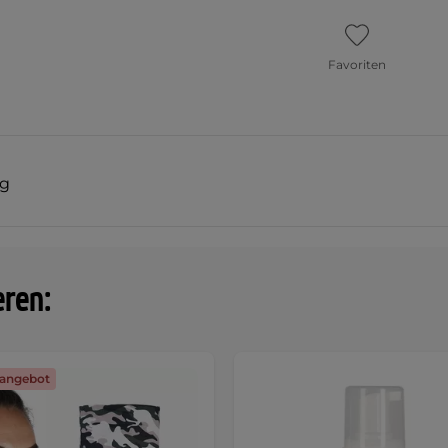
Favoriten
ng
eren:
angebot