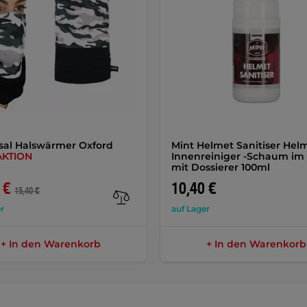
sal Halswärmer Oxford
Mint Helmet Sanitiser Hel
AKTION
Innenreiniger -Schaum im
mit Dossierer 100ml
 €
10,40 €
15,40 €
r
auf Lager
+ In den Warenkorb
+ In den Warenkorb