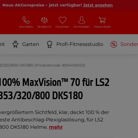
Neue Aktionspreise – jetzt verfügbar!
Jetzt ansehen
Kontakte
Vergleich
Favoriten
Anmelden
Warenkorb
it
Garten
Profi-Fitnessstudio
Sonde
353/320/800 DKS180 (Produktcode: 800400020)
e 100% MaxVision™ 70 für LS2
353/320/800 DKS180
vergrößertem Sichtfeld, klar, deckt 100 % der
este Antibeschlag-Plexiglaslösung, für LS2
/800 DKS180 Helme.
mehr