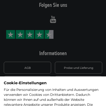
Folgen Sie uns
Youtube
Informationen
AGB
Preise und Lieferung
Informationen nach Art. 13
Datenschutzerklärung
Cookie-Einstellungen
DSGVO
Für die Personalisierung von Inhalten und Auswertungen
verwenden wir Cookies von Drittanbietern. Dadurch
Wiederufsbelehrung mit Link
Batterieentsorgung
zum Formular
können wir Ihnen auf und außerhalb der Website
relevantere Angebote unserer Produkte anzeigen. Die