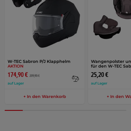
W-TEC Sabron P/J Klapphelm
Wangenpolster un
AKTION
für den W-TEC Sa
174,90 €
25,20 €
209,90 €
auf Lager
auf Lager
+ In den Warenkorb
+ In den W